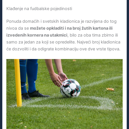
Klađenje na fudbalske pojedinosti
Ponuda domaćih i svetskih kladionica je razvijena do tog
nivoa da se
možete opkladiti i na broj žutih kartona ili
izvedenih kornera na utakmici
, bilo za oba tima zbirno ili
samo za jedan za koji se opredelite. Najveći broj kladionica
će dozvoliti i da odigrate kombinaciju ove dve vrste tipova.