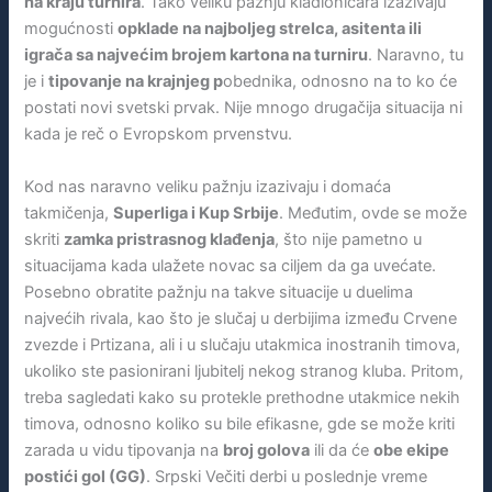
na kraju turnira
. Tako veliku pažnju kladioničara izazivaju
mogućnosti
opklade na najboljeg strelca, asitenta ili
igrača sa najvećim brojem kartona na turniru
. Naravno, tu
je i
tipovanje na krajnjeg p
obednika, odnosno na to ko će
postati novi svetski prvak. Nije mnogo drugačija situacija ni
kada je reč o Evropskom prvenstvu.
Kod nas naravno veliku pažnju izazivaju i domaća
takmičenja,
Superliga i Kup Srbije
. Međutim, ovde se može
skriti
zamka pristrasnog klađenja
, što nije pametno u
situacijama kada ulažete novac sa ciljem da ga uvećate.
Posebno obratite pažnju na takve situacije u duelima
najvećih rivala, kao što je slučaj u derbijima između Crvene
zvezde i Prtizana, ali i u slučaju utakmica inostranih timova,
ukoliko ste pasionirani ljubitelj nekog stranog kluba. Pritom,
treba sagledati kako su protekle prethodne utakmice nekih
timova, odnosno koliko su bile efikasne, gde se može kriti
zarada u vidu tipovanja na
broj golova
ili da će
obe ekipe
postići gol (GG)
. Srpski Večiti derbi u poslednje vreme