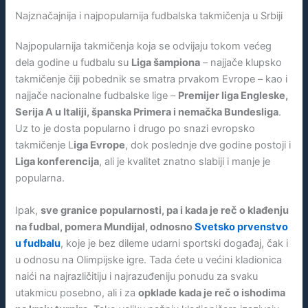
Najznačajnija i najpopularnija fudbalska takmičenja u Srbiji
Najpopularnija takmičenja koja se odvijaju tokom većeg
dela godine u fudbalu su
Liga šampiona
– najjače klupsko
takmičenje čiji pobednik se smatra prvakom Evrope – kao i
najjače nacionalne fudbalske lige –
Premijer liga Engleske,
Serija A u Italiji, španska Primera i nemačka Bundesliga
.
Uz to je dosta popularno i drugo po snazi evropsko
takmičenje L
iga Evrope
, dok poslednje dve godine postoji i
Liga konferencija
, ali je kvalitet znatno slabiji i manje je
popularna.
Ipak,
sve granice popularnosti, pa i kada je reč o klađenju
na fudbal, pomera Mundijal, odnosno
Svetsko prvenstvo
u fudbalu
, koje je bez dileme udarni sportski događaj, čak i
u odnosu na Olimpijske igre. Tada ćete u većini kladionica
naići na najrazličitiju i najrazuđeniju ponudu za svaku
utakmicu posebno, ali i za
opklade kada je reč o ishodima