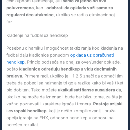
celokupnom takmičenju, ali i
samo za jedno od dva
poluvremena
, kao i
odabrati da opklada važi samo za
regularni deo utakmice
, ukoliko se radi o eliminacionoj
fazi.
Klađenje na fudbal uz hendikep
Posebnu dinamiku i mogućnost taktiziranja kod klađenja na
fudbal daju kladionice ponudom
opklada uz obračunati
hendikep
. Princip podseća na onaj za over/under opklade,
pošto
kladionice određuju hendikep u vidu decimalnih
brojeva
. Primera radi, ukoliko je H1 2,5 znači da domaći tim
treba da pobedi sa najmanje tri gola razlike kako bi vaš tiket
bio dobitan. Tako možete
ukalkulisati šanse ausajdera
da,
ukoliko ne može da iznenadi, bude bar blizu tome, za šta je
važno poznavati i karaktere igrača i trenera.
Postoje azijski
i evropski hendikep
, koji je nešto komplikovaniji i pruža
opciju igranja na EHX, odnosno hendikep u odnosu na
nerešen rezultat.