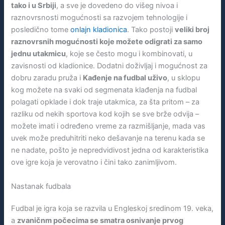
tako i u Srbiji
, a sve je dovedeno do višeg nivoa i
raznovrsnosti mogućnosti sa razvojem tehnologije i
posledično tome
onlajn kladionica
. Tako postoji
veliki broj
raznovrsnih mogućnosti koje možete odigrati za samo
jednu utakmicu
, koje se često mogu i kombinovati, u
zavisnosti od kladionice. Dodatni doživljaj i mogućnost za
dobru zaradu pruža i
Kađenje na fudbal uživo
, u sklopu
kog možete na svaki od segmenata klađenja na fudbal
polagati opklade i dok traje utakmica, za šta pritom – za
razliku od nekih sportova kod kojih se sve brže odvija –
možete imati i određeno vreme za razmišljanje, mada vas
uvek može preduhitriti neko dešavanje na terenu kada se
ne nadate, pošto je nepredvidivost jedna od karakteristika
ove igre koja je verovatno i čini tako zanimljivom.
Nastanak fudbala
Fudbal je igra koja se razvila u Engleskoj sredinom 19. veka,
a
zvaničnm počecima se smatra osnivanje prvog