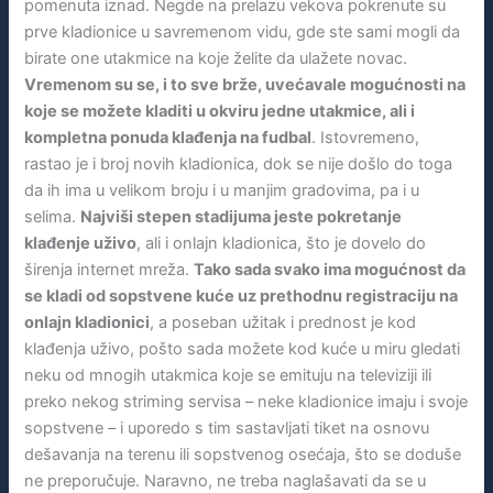
pomenuta iznad. Negde na prelazu vekova pokrenute su
prve kladionice u savremenom vidu, gde ste sami mogli da
birate one utakmice na koje želite da ulažete novac.
Vremenom su se, i to sve brže, uvećavale mogućnosti na
koje se možete kladiti u okviru jedne utakmice, ali i
kompletna ponuda klađenja na fudbal
. Istovremeno,
rastao je i broj novih kladionica, dok se nije došlo do toga
da ih ima u velikom broju i u manjim gradovima, pa i u
selima.
Najviši stepen stadijuma jeste pokretanje
klađenje uživo
, ali i onlajn kladionica, što je dovelo do
širenja internet mreža.
Tako sada svako ima mogućnost da
se kladi od sopstvene kuće uz prethodnu registraciju na
onlajn kladionici
, a poseban užitak i prednost je kod
klađenja uživo, pošto sada možete kod kuće u miru gledati
neku od mnogih utakmica koje se emituju na televiziji ili
preko nekog striming servisa – neke kladionice imaju i svoje
sopstvene – i uporedo s tim sastavljati tiket na osnovu
dešavanja na terenu ili sopstvenog osećaja, što se doduše
ne preporučuje. Naravno, ne treba naglašavati da se u