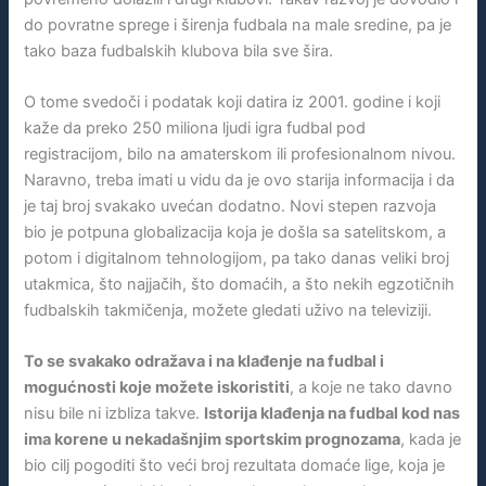
do povratne sprege i širenja fudbala na male sredine, pa je
tako baza fudbalskih klubova bila sve šira.
O tome svedoči i podatak koji datira iz 2001. godine i koji
kaže da preko 250 miliona ljudi igra fudbal pod
registracijom, bilo na amaterskom ili profesionalnom nivou.
Naravno, treba imati u vidu da je ovo starija informacija i da
je taj broj svakako uvećan dodatno. Novi stepen razvoja
bio je potpuna globalizacija koja je došla sa satelitskom, a
potom i digitalnom tehnologijom, pa tako danas veliki broj
utakmica, što najjačih, što domaćih, a što nekih egzotičnih
fudbalskih takmičenja, možete gledati uživo na televiziji.
To se svakako odražava i na klađenje na fudbal i
mogućnosti koje možete iskoristiti
, a koje ne tako davno
nisu bile ni izbliza takve.
Istorija klađenja na fudbal kod nas
ima korene u nekadašnjim sportskim prognozama
, kada je
bio cilj pogoditi što veći broj rezultata domaće lige, koja je