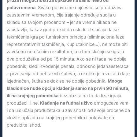
pruža i mogućnosti za opklade na samo neko od
poluvremena
. Svako poluvreme najčešće se produžava
zaustavnim vremenom, čije trajanje određuje sudija u
skladu sa svojom procenom – jer se vreme nikada ne
zaustavlja, kakav god prekid da usledi. U slučaju da se
takmičenje igra po turnirskom principu (eliminaciona faza
reprezentativnih takmičenja, Kup utakmice…), ne može biti
završeno nerešenim rezultatom, a u tom slučaju se igraju
dva produžetka od po 15 minuta. Ako se ni tada ne dobije
pobednik, sledi izvođenje penala, odnosno jedanaesteraca
– prvo serija od pet takvih šuteva, a ukoliko je rezultat i dalje
izjednačen, šutira se dok se ne dobije pobednik.
Mnoge
kladionice nude opciju klađenja samo na prvih 90 minuta,
ili na krajnjeg pobednika
bez obzira na to da li se igraju
produžeci ili ne.
Klađenje na fudbal uživo
omogućava vam
i da u slučaju produžetaka u zavisnosti od svoje procene da
uložite opkladu na krajnjeg pobednika i pokušate da
predvidite ishod.