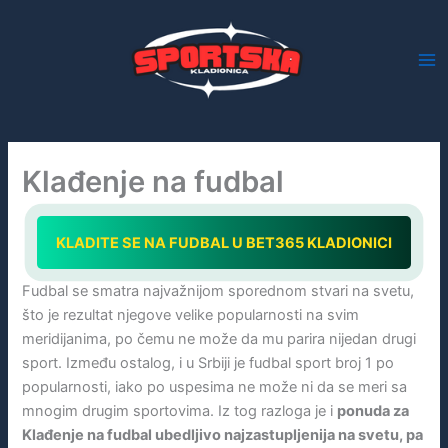
Skip
to
content
Klađenje na fudbal
KLADITE SE NA FUDBAL U BET365 KLADIONICI
Fudbal se smatra najvažnijom sporednom stvari na svetu,
što je rezultat njegove velike popularnosti na svim
meridijanima, po čemu ne može da mu parira nijedan drugi
sport. Između ostalog, i u Srbiji je fudbal sport broj 1 po
popularnosti, iako po uspesima ne može ni da se meri sa
mnogim drugim sportovima. Iz tog razloga je i
ponuda za
Klađenje na fudbal ubedljivo najzastupljenija na svetu, pa