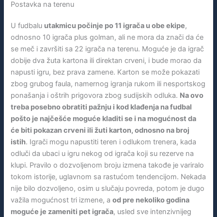
Postavka na terenu
U fudbalu
utakmicu počinje po 11 igrača u obe ekipe
,
odnosno 10 igrača plus golman, ali ne mora da znači da će
se meč i završiti sa 22 igrača na terenu. Moguće je da igrač
dobije dva žuta kartona ili direktan crveni, i bude morao da
napusti igru, bez prava zamene. Karton se može pokazati
zbog grubog faula, namernog igranja rukom ili nesportskog
ponašanja i oštrih prigovora zbog sudijskih odluka.
Na ovo
treba posebno obratiti pažnju i kod klađenja na fudbal
pošto je najčešće moguće kladiti se i na mogućnost da
će biti pokazan crveni ili žuti karton, odnosno na broj
istih
. Igrači mogu napustiti teren i odlukom trenera, kada
odluči da ubaci u igru nekog od igrača koji su rezerve na
klupi. Pravilo o dozvoljenom broju izmena takođe je variralo
tokom istorije, uglavnom sa rastućom tendencijom. Nekada
nije bilo dozvoljeno, osim u slučaju povreda, potom je dugo
važila mogućnost tri izmene, a
od pre nekoliko godina
moguće je zameniti pet igrača
, usled sve intenzivnijeg