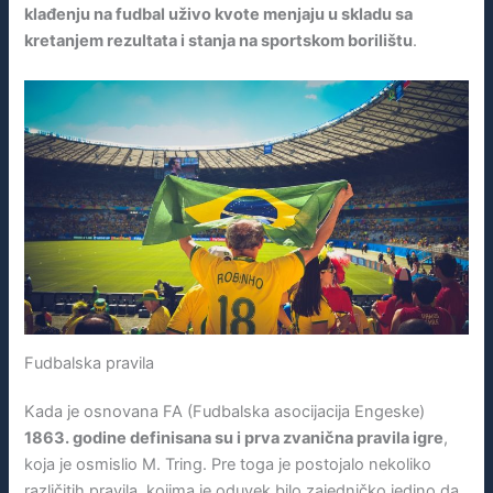
klađenju na fudbal uživo kvote menjaju u skladu sa
kretanjem rezultata i stanja na sportskom borilištu
.
Fudbalska pravila
Kada je osnovana FA (Fudbalska asocijacija Engeske)
1863. godine definisana su i prva zvanična pravila igre
,
koja je osmislio M. Tring. Pre toga je postojalo nekoliko
različitih pravila, kojima je oduvek bilo zajedničko jedino da