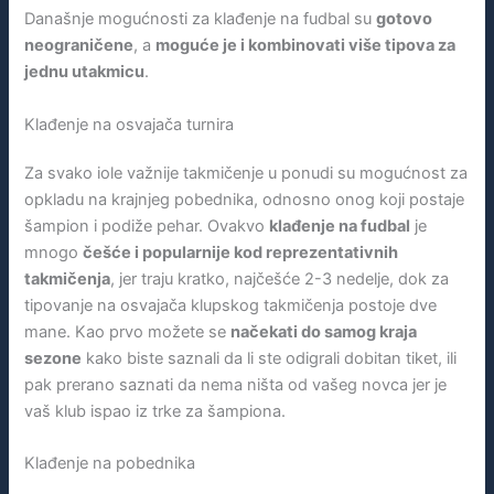
Današnje mogućnosti za klađenje na fudbal su
gotovo
neograničene
, a
moguće je i kombinovati više tipova za
jednu utakmicu
.
Klađenje na osvajača turnira
Za svako iole važnije takmičenje u ponudi su mogućnost za
opkladu na krajnjeg pobednika, odnosno onog koji postaje
šampion i podiže pehar. Ovakvo
klađenje na fudbal
je
mnogo
češće i popularnije kod reprezentativnih
takmičenja
, jer traju kratko, najčešće 2-3 nedelje, dok za
tipovanje na osvajača klupskog takmičenja postoje dve
mane. Kao prvo možete se
načekati do samog kraja
sezone
kako biste saznali da li ste odigrali dobitan tiket, ili
pak prerano saznati da nema ništa od vašeg novca jer je
vaš klub ispao iz trke za šampiona.
Klađenje na pobednika