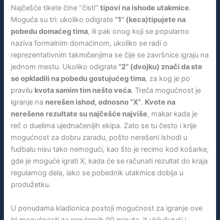
Najčešće tikete čine “čisti”
tipovi na ishode utakmice
.
Moguća su tri: ukoliko odigrate
“1” (keca)tipujete na
pobedu domaćeg tima
, ili pak onog koji se popularno
naziva formalnim domaćinom, ukoliko se radi o
reprezentativnim takmičenjima se čije se završnice igraju na
jednom mestu. Ukoliko odigrate
“2” (dvojku) znači da ste
se opkladili na pobedu gostujućeg tima
, za kog je po
pravilu
kvota samim tim nešto veća
. Treća mogućnost je
igranje na
nerešen ishod, odnosno “X”
.
Kvote na
nerešene rezultate su najčešće najviše
, makar kada je
reč o duelima ujednačenijih ekipa. Zato se tu često i krije
mogućnost za dobru zaradu, pošto nerešeni ishodi u
fudbalu nisu tako nemogući, kao što je recimo kod košarke,
gde je moguće igrati X, kada će se računati rezultat do kraja
regularnog dela, iako se pobednik utakmice dobija u
produžetku.
U ponudama kladionica postoji mogućnost za igranje ove
tri mogućnosti za regularnih 90 minuta, ili uključujući i