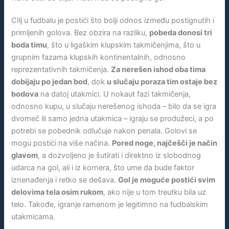
CIlj u fudbalu je postići što bolji odnos između postignutih i
primljenih golova. Bez obzira na razliku,
pobeda donosi tri
boda timu
, što u ligaškim klupskim takmičenjima, što u
grupnim fazama klupskih kontinentalnih, odnosno
reprezentativnih takmičenja.
Za nerešen ishod oba tima
dobijaju po jedan bod
, dok
u slučaju poraza tim ostaje bez
bodova
na datoj utakmici. U nokaut fazi takmičenja,
odnosno kupu, u slučaju nerešenog ishoda – bilo da se igra
dvomeč ili samo jedna utakmica – igraju se produžeci, a po
potrebi se pobednik odlučuje nakon penala. Golovi se
mogu postići na više načina.
Pored noge, najčešči je način
glavom
, a dozvoljeno je šutirati i direktno iz slobodnog
udarca na gol, ali i iz kornera, što ume da bude faktor
iznenađenja i retko se dešava.
Gol je moguće postići svim
delovima tela osim rukom
, ako nije u tom treutku bila uz
telo. Takođe, igranje ramenom je legitimno na fudbalskim
utakmicama.