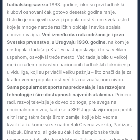
fudbalskog saveza
1863. godine, iako su prvi fudbalski
klubovi osnovani čak gotovo desetak godina ranije.
Usledio je munjeviti razvoj i popularnost širom sveta usled
koje je mnoge narode različitih običaja i navika spajala
upravo ova igra.
Već između dva rata održano je i prvo
Svetsko prvenstvo, u Urugvaju 1930. godine
, na kom je
nastupala i tadašnja Kraljevina Jugoslavija, i to sa velikim
uspehom, osvojivši treće mesto. Već tada je bilo u velikoj
meri razuđeno prisustvo nacionanih fudbalskih takmičenja
u vidu liga, koji su privlačili veliku pažnju – što znači da je za
kratko vreme popularnost već bila na značajnom nivou.
Sama popularnost sporta napredovala je i sa razvojem
tehnologije i šire dostupnosti najvećih utakmica
. Primera
radi, razvoj televizije je doveo do toga, pre svega na
nacionalnom nivou, kada se u SFR Jugoslaviji mogao pratiti
elitni rang takmičenja širom zemlje, koji je bio veoma
kvaliteta i u kome su se nadmetali Crvena zvezda, Partizan,
Hajduk, Dinamo, ali gde su čak i do šampionske titule
povremeno dolazili i drugi klubovi. Takav razvoj je dovodio i