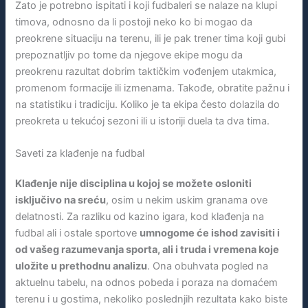
Zato je potrebno ispitati i koji fudbaleri se nalaze na klupi
timova, odnosno da li postoji neko ko bi mogao da
preokrene situaciju na terenu, ili je pak trener tima koji gubi
prepoznatljiv po tome da njegove ekipe mogu da
preokrenu razultat dobrim taktičkim vođenjem utakmica,
promenom formacije ili izmenama. Takođe, obratite pažnu i
na statistiku i tradiciju. Koliko je ta ekipa često dolazila do
preokreta u tekućoj sezoni ili u istoriji duela ta dva tima.
Saveti za klađenje na fudbal
Klađenje nije disciplina u kojoj se možete osloniti
isključivo na sreću
, osim u nekim uskim granama ove
delatnosti. Za razliku od kazino igara, kod klađenja na
fudbal ali i ostale sportove
umnogome će ishod zavisiti i
od vašeg razumevanja sporta, ali i truda i vremena koje
uložite u prethodnu analizu
. Ona obuhvata pogled na
aktuelnu tabelu, na odnos pobeda i poraza na domaćem
terenu i u gostima, nekoliko poslednjih rezultata kako biste