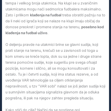
tempa i velikog broja utakmica. Na klupi se u zvaničnim
utakmicama mogu naći sedmorica fudbalera maksimalno.
Zato i prilikom
klađenja na fudbal
treba obratiti pažnju na to
da li neki od igrača koji se nalaze na klupi imaju običaj da
donose preokret i promene stanja na terenu,
posebno kod
klađenja na fudbal uživo
.
O deljenju pravde na utakmici brine se glavni sudija, koji
prati stanje na terenu, krećuči se u zavisnosti od toga u
kom smeru se kreće lopta, dok su sa jedne i druge strane
terena pomoćne sudije, koje sugerišu pre svega ofsajd
pozicije, kornere i slično, ali se mogu konsultovati i za
ostalo. Tu je i četvrti sudija, koji ima status rezerve, a od
uvođenja VAR tehnologije sa ciljem otklanjanja
nepravilnosti, u tzv “VAR sobi” nalazi se još jedan sudija koji
u sumnjivim situacijama signalizira glavnom da je odluka
pogrešna, ili pak na njegov zahtev pregleda situaciju.
Kako stići do cilja? Načini da se postigne gol