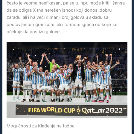
često je veoma neefikasan, pa se tu npr. može kriti i šansa
da se odigra X (na nerešen ishod) koji donosi dobru
zaradu, ali i na veći ili manji broj golova u skladu sa
postavljenom granicom, ali i formom igrača od kojih se
očekuje da postižu golove.
Mogućnosti za Klađenje na fudbal