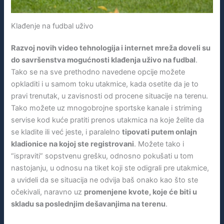
Klađenje na fudbal uživo
Razvoj novih video tehnologija i internet mreža doveli su
do savršenstva mogućnosti klađenja uživo na fudbal
.
Tako se na sve prethodno navedene opcije možete
opkladiti i u samom toku utakmice, kada osetite da je to
pravi trenutak, u zavisnosti od procene situacije na terenu.
Tako možete uz mnogobrojne sportske kanale i striming
servise kod kuće pratiti prenos utakmica na koje želite da
se kladite ili već jeste, i paralelno
tipovati putem onlajn
kladionice na kojoj ste registrovani
. Možete tako i
“ispraviti” sopstvenu grešku, odnosno pokušati u tom
nastojanju, u odnosu na tiket koji ste odigrali pre utakmice,
a uvideli da se situacija ne odvija baš onako kao što ste
očekivali, naravno uz
promenjene kvote, koje će biti u
skladu sa poslednjim dešavanjima na terenu
.