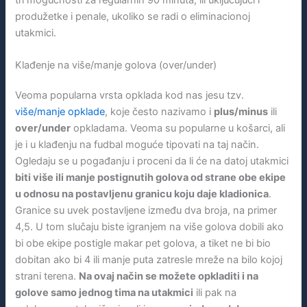
produžetke i penale, ukoliko se radi o eliminacionoj
utakmici.
Klađenje na više/manje golova (over/under)
Veoma popularna vrsta opklada kod nas jesu tzv.
više/manje opklade
, koje često nazivamo i
plus/minus
ili
over/under
opkladama. Veoma su popularne u košarci, ali
je i u klađenju na fudbal moguće tipovati na taj način.
Ogledaju se u pogađanju i proceni da li će na datoj utakmici
biti više ili manje postignutih golova od strane obe ekipe
u odnosu na postavljenu granicu koju daje kladionica
.
Granice su uvek postavljene između dva broja, na primer
4,5. U tom slučaju biste igranjem na više golova dobili ako
bi obe ekipe postigle makar pet golova, a tiket ne bi bio
dobitan ako bi 4 ili manje puta zatresle mreže na bilo kojoj
strani terena.
Na ovaj način se možete opkladiti i na
golove samo jednog tima na utakmici
ili pak na