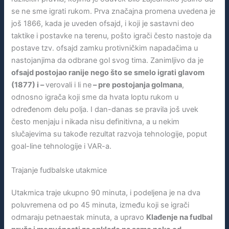
se ne sme igrati rukom. Prva značajna promena uvedena je
još 1866, kada je uveden ofsajd, i koji je sastavni deo
taktike i postavke na terenu, pošto igrači često nastoje da
postave tzv. ofsajd zamku protivničkim napadačima u
nastojanjima da odbrane gol svog tima. Zanimljivo da je
ofsajd postojao ranije nego što se smelo igrati glavom
(1877) i –
verovali i li ne
– pre postojanja golmana
,
odnosno igrača koji sme da hvata loptu rukom u
određenom delu polja. I dan-danas se pravila još uvek
često menjaju i nikada nisu definitivna, a u nekim
slučajevima su takođe rezultat razvoja tehnologije, poput
goal-line tehnologije i VAR-a.
Trajanje fudbalske utakmice
Utakmica traje ukupno 90 minuta, i podeljena je na dva
poluvremena od po 45 minuta, između koji se igrači
odmaraju petnaestak minuta, a upravo
Klađenje na fudbal