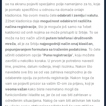
se na ekranu pojaviti specijalno polje namenjeno za to, koje
je pomalo specifično u odnosu na domaće onlajn
kladionice. Na ovom mestu ćete
odabrati i zemlju i valutu
.
22bet kladionica daje
mogućnost odabira tri različita
načina registracije
, što je moguće još samo na 1xbet
kaldionici od onih kojima se može pristupiti iz Srbije. To se
može na brz način učiniti
putem telefona i društvenih
mreža
, ali je za Srbiju
najpogodniji način onaj klasičan,
popunjavanjem formulara sa traženim podatcima
. To ćete
učiniti odabirom opcije “
Puna registracija
“, koju možete
završiti u nekoliko koraka. U prvom je potrebno navesti
ime, prezime, datum rođenja, imejl i lozinku. Nakon što
navedete sve što se od vas zahteva neophodno je da
odaberete opciju za potvrdu registracije. Nakon toga će
vam se pojaviti prozor sa vašim ID-om za prijavu, koji je
veoma važan
kako biste nesmetano mogli da
funkcionišete i kladite se, jer će od vas biti zahtevan u
određenim situacijama. Nalog će vam biti aktiviran tek kada