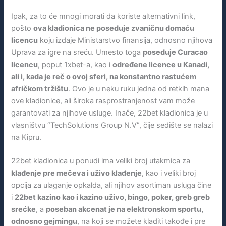
Ipak, za to će mnogi morati da koriste alternativni link,
pošto
ova kladionica ne poseduje zvaničnu domaću
licencu
koju izdaje Ministarstvo finansija, odnosno njihova
Uprava za igre na sreću. Umesto toga
poseduje Curacao
licencu
, poput 1xbet-a, kao i
određene licence u Kanadi,
ali i, kada je reč o ovoj sferi, na konstantno rastućem
afričkom tržištu
. Ovo je u neku ruku jedna od retkih mana
ove kladionice, ali široka rasprostranjenost vam može
garantovati za njihove usluge. Inače, 22bet kladionica je u
vlasništvu “TechSolutions Group N.V”, čije sedište se nalazi
na Kipru.
22bet kladionica u ponudi ima veliki broj utakmica za
klađenje pre mečeva i uživo klađenje
, kao i veliki broj
opcija za ulaganje opkalda, ali njihov asortiman usluga čine
i
22bet kazino kao i kazino uživo, bingo, poker, greb greb
srećke
, a
poseban akcenat je na elektronskom sportu,
odnosno gejmingu
, na koji se možete kladiti takođe i pre