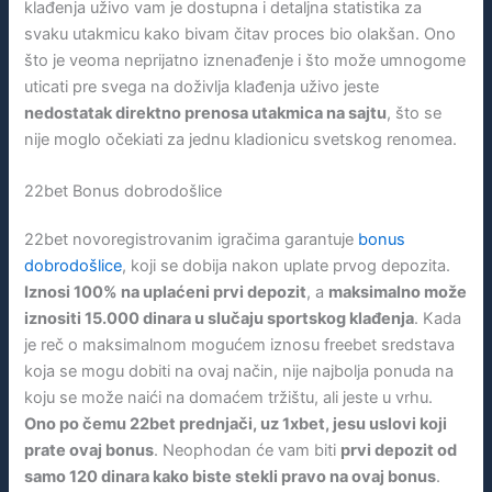
klađenja uživo vam je dostupna i detaljna statistika za
svaku utakmicu kako bivam čitav proces bio olakšan. Ono
što je veoma neprijatno iznenađenje i što može umnogome
uticati pre svega na doživlja klađenja uživo jeste
nedostatak direktno prenosa utakmica na sajtu
, što se
nije moglo očekiati za jednu kladionicu svetskog renomea.
22bet Bonus dobrodošlice
22bet novoregistrovanim igračima garantuje
bonus
dobrodošlice
, koji se dobija nakon uplate prvog depozita.
Iznosi 100% na uplaćeni prvi depozit
, a
maksimalno može
iznositi 15.000 dinara u slučaju sportskog klađenja
. Kada
je reč o maksimalnom mogućem iznosu freebet sredstava
koja se mogu dobiti na ovaj način, nije najbolja ponuda na
koju se može naići na domaćem tržištu, ali jeste u vrhu.
Ono po čemu 22bet prednjači, uz 1xbet, jesu uslovi koji
prate ovaj bonus
. Neophodan će vam biti
prvi depozit od
samo 120 dinara kako biste stekli pravo na ovaj bonus
.