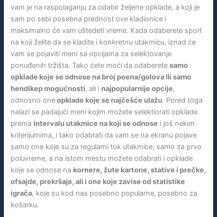
vam je na raspolaganju za odabir željene opklade, a koji je
sam po sebi posebna prednost ove kladionice i
maksimalno će vam uštedeti vreme. Kada odaberete sport
na koji želite da se kladite i konkretnu utakmicu, iznad će
vam se pojaviti meni sa opcijama za selektovanje
ponuđenih tržišta. Tako ćete moći da odaberete
samo
opklade koje se odnose na broj poena/golova ili samo
hendikep mogućnosti
, ali i
najpopularnije opcije
,
odnosno one
opklade koje se najčešće ulažu
. Pored toga
nalazi se padajući meni kojim možete selektiorati opklade
prema
intervalu utakmice na koji se odnose
i još nekim
kriterijumima, i tako odabrati da vam se na ekranu pojave
samo one koje su za regularni tok utakmice, samo za prvo
poluvreme, a na istom mestu možete odabrati i opklade
koje se odnose na
kornere, žute kartone, stative i prečke,
ofsajde, prekršaje, ali i one koje zavise od statistike
igrača
, koje su kod nas posebno popularne, posebno za
košarku.