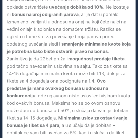
opklada ostvarićete
uvećanje dobitka od 10%
. Ne izostaje
ni
bonus na broj odigranih parova
, ali je dat u pomalo
izmenjenoj varijanti u odnosu na onaj na koji ćete naići na
većini onlajn kladionica na domaćem tržištu. Razlika se
ogleda u tome što za povećanje broja parova pored
dodatnog uvećanja sledi i
smanjenje minimalne kvote koja
je potrebna kako biste ostvarili pravo na bonus
.
Zanimljivo je da 22bet pruža i
mogućnost prodaje tiketa
,
pod tačno navedenim uslovima na sajtu. Tako za tikete sa
14-15 događaja minimalna kvota može biti 1.13, dok je za
tikete sa 4 događaja ona podignuta na 1.4.
Ovo
predstavlja manu ovakvog bonusa u odnosu na
konkurenciju
, gde uglavnom niste uslovljeni visinom kvota
kod ovakvih bonusa. Maksimalno se po ovom osnovu
može doći do bonusa od 50%, u slučaju da vam je dobitan
tiket sa 14-15 događaja.
Minimalna uslov za ostavrivanje
bonusa je tiket sa 4 para
, a u slučaju da je dobitan –
dobitak će vam biti uvećan za 5%, kao i u slučaju da tiket