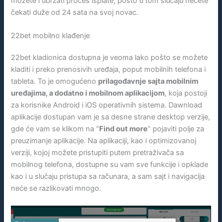
možete i ubrzati proces isplate, pošto u tom slučaju nećete
čekati duže od 24 sata na svoj novac.
22bet mobilno klađenje
22bet kladionica dostupna je veoma lako pošto se možete
kladiti i preko prenosivih uređaja, poput mobilnih telefona i
tableta. To je omogućeno
prilagođavnje sajta mobilnim
uređajima, a dodatno i mobilnom aplikacijom
, koja postoji
za korisnike Android i iOS operativnih sistema. Dawnload
aplikacije dostupan vam je sa desne strane desktop verzije,
gde će vam se klikom na “
Find out more
” pojaviti polje za
preuzimanje aplikacije. Na aplikaciji, kao i optimizovanoj
verziji, kojoj možete pristupiti putem pretraživača sa
mobilnog telefona, dostupne su vam sve funkcije i opklade
kao i u slučaju pristupa sa računara, a sam sajt i navigacija
neće se razlikovati mnogo.