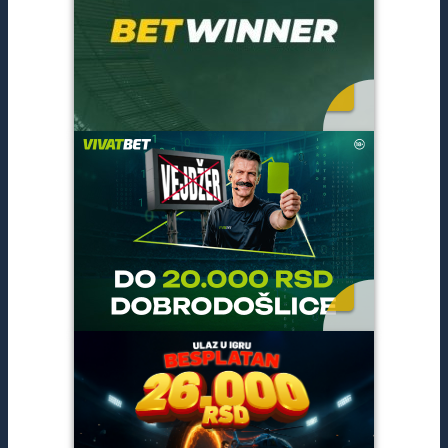
Betwinner kladionica nudi 100%
bonus na prvu uplatu do 12,000 RSD
za sportsko klađenje.
UZMI BONUS
VIVATBET BONUS
DO 20000 RSD FREEBET
Vivatbet nudi bonus dobrodošlice u
vidu freebeta u iznosu od 20% prve
uplate, do maksimalnih 20.000 RSD.
UZMI BONUS
MERIDIAN BONUS
BONUS DO 26000 RSD
Meridian ti poklanja 2 dana
besplatne igre - ukupno 6000 RSD i