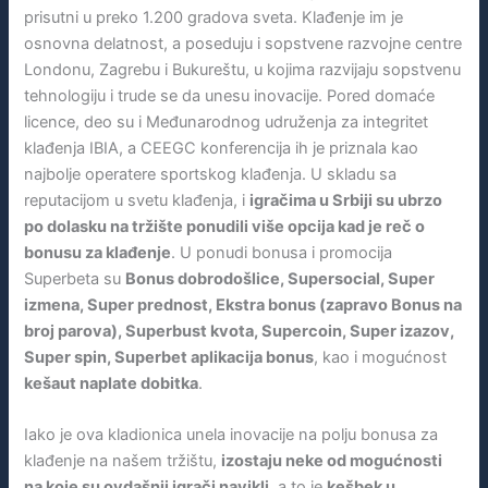
prisutni u preko 1.200 gradova sveta. Klađenje im je
osnovna delatnost, a poseduju i sopstvene razvojne centre
Londonu, Zagrebu i Bukureštu, u kojima razvijaju sopstvenu
tehnologiju i trude se da unesu inovacije. Pored domaće
licence, deo su i Međunarodnog udruženja za integritet
klađenja IBIA, a CEEGC konferencija ih je priznala kao
najbolje operatere sportskog klađenja. U skladu sa
reputacijom u svetu klađenja, i
igračima u Srbiji su ubrzo
po dolasku na tržište ponudili više opcija kad je reč o
bonusu za klađenje
. U ponudi bonusa i promocija
Superbeta su
Bonus dobrodošlice, Supersocial, Super
izmena, Super prednost, Ekstra bonus (zapravo Bonus na
broj parova), Superbust kvota, Supercoin, Super izazov,
Super spin, Superbet aplikacija bonus
, kao i mogućnost
kešaut naplate dobitka
.
Iako je ova kladionica unela inovacije na polju bonusa za
klađenje na našem tržištu,
izostaju neke od mogućnosti
na koje su ovdašnji igrači navikli
, a to je
kešbek u