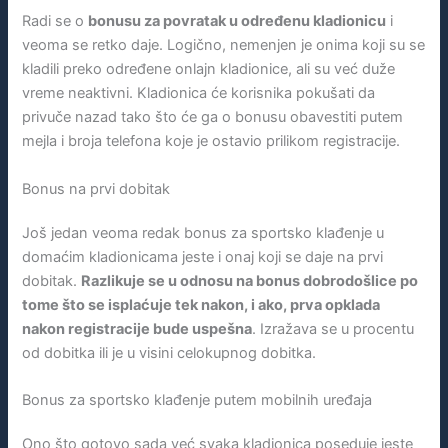
Radi se o
bonusu za povratak u određenu kladionicu
i
veoma se retko daje. Logično, nemenjen je onima koji su se
kladili preko određene onlajn kladionice, ali su već duže
vreme neaktivni. Kladionica će korisnika pokušati da
privuče nazad tako što će ga o bonusu obavestiti putem
mejla i broja telefona koje je ostavio prilikom registracije.
Bonus na prvi dobitak
Još jedan veoma redak bonus za sportsko klađenje u
domaćim kladionicama jeste i onaj koji se daje na prvi
dobitak.
Razlikuje se u odnosu na bonus dobrodošlice po
tome što se isplaćuje tek nakon, i ako, prva opklada
nakon registracije bude uspešna
. Izražava se u procentu
od dobitka ili je u visini celokupnog dobitka.
Bonus za sportsko klađenje putem mobilnih uređaja
Ono što gotovo sada već svaka kladionica poseduje jeste