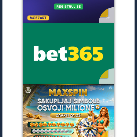
tri depozita.
UZMI BONUS
BET365 BONUS
100% ДO 5000 RSD + 50
SPINOVA
bet365 bonus samo za nove korisnike. Min. depozit 500 RSD. Obrt
depozita x1 da otključaš bonus; obrt depozita + bonusa x5 za
isplatu. Spinovi važe 7 dana. Važe uslovi korišćenja i izuzeci. |
18+ | #Ad
UZMI BONUS SADA
MAXBET PROMO
3 BESPLATNA MAXSPINA
MaxBet svakog dana poklanja 3
besplatna MaxSpin-a. Osvoji do
1.000.000 SpinCoin-a, koje možeš
zameniti za freebet ili spinove.
UZMI BONUS