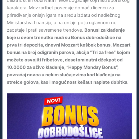
delatnost im obuhvata i neke događaje koji nisu sportskog
karaktera. Mozzartbet poseduje domaću licencu za
priređivanje onlajn igara na sređu izdatu od nadležnog
Ministarstva finansija, a na onlajn polju uglavnom ne
zaostaje i prati savremene trendove.
Bonusi za klađenje
koje u ovom trenutku nudi su Bonus dobrodošlice na
prva tri depozita, dnevni Mozzart kešbek bonus, Mozzart
bonus na broj odigranih parova, akcija “Tri za free” kojom
možete osvojiti fribetove, desetominutni džekpot od
10.0000 za uživo klađenje, “Happy Monday Bonus”,
povraćaj novca u nekim slučajevima kod klađenja na
strelce golova, kao i mogućnost kešaut naplate dobitka
.