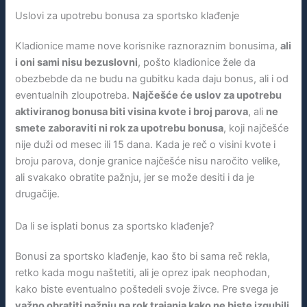
Uslovi za upotrebu bonusa za sportsko klađenje
Kladionice mame nove korisnike raznoraznim bonusima,
ali
i oni sami nisu bezuslovni
, pošto kladionice žele da
obezbebde da ne budu na gubitku kada daju bonus, ali i od
eventualnih zloupotreba.
Najčešće će uslov za upotrebu
aktiviranog bonusa biti visina kvote i broj parova
, ali
ne
smete zaboraviti ni rok za upotrebu bonusa
, koji najčešće
nije duži od mesec ili 15 dana. Kada je reč o visini kvote i
broju parova, donje granice najčešće nisu naročito velike,
ali svakako obratite pažnju, jer se može desiti i da je
drugačije.
Da li se isplati bonus za sportsko klađenje?
Bonusi za sportsko klađenje, kao što bi sama reč rekla,
retko kada mogu naštetiti, ali je oprez ipak neophodan,
kako biste eventualno poštedeli svoje živce. Pre svega je
važno obratiti pažnju na rok trajanja kako ne biste izgubili