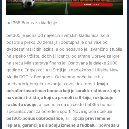
bet365 Bonus za klađenje
bet365 je jedna od najvećih svetskih kladionica, koja
posotji u preko 20 zemalja i dostupna je dna više od
dvadeset različitih jezika, a od nedavno je i zvanično stupila
na srpsko tržište, dobivši licencu od strane Uprave za igre
na sreću Ministarstva finansija. Osnovana je daleke 2000.
godine u Engleskoj, a u Srbiji je u nadležnosti Hillside New
Media DOO iz Beograda. Od samog početka je bila
predvodnik brojnih inovacija u ovoj delatnosti.
Imaju
određeni asortiman bonusa koji je karakterističan za njih
na većini tržišta, a koji su preneli i u Srbiju, i uključuje
različite opcije
, a tipično je da su često bet365 bonusi
specijalizovani za određeni sport. Nove igrače očekuje
bet365 bonus dobrodošlice
, ali i opcija
prevremene
isplate, garancija u slučaju izmene u fudbalu i povreda u