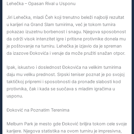
Lehečka – Opasan Rival u Usponu
Jiri Lehečka, mladi Čeh koji trenutno beleži najbolji rezultat
u karijeri na Grand Slam turnirima, već je tokom turnira
pokazao izuzetnu borbenost i snagu. Njegova sposobnost
da održi visok intenzitet igre i pritisne protivnike donela mu
je poštovanje na turniru. Lehečka je izjavio da je spreman
da izazove Đokovića i veruje da može pružiti snažan otpor.
Ipak, iskustvo i doslednost Đokovića na velikim turnirima
daju mu veliku prednost. Srpski teniser poznat je po svojoj
taktičkoj pripremi i sposobnosti da pronađe slabosti kod
protivnika, čak i kada se suočava s mladim igračima u
usponu.
Đoković na Poznatim Terenima
Melburn Park je mesto gde Đoković briljira tokom cele svoje
karijere. Njegova statistika na ovom turniru je impresivna,