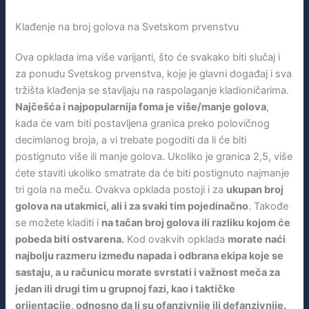
Klađenje na broj golova na Svetskom prvenstvu
Ova opklada ima više varijanti, što će svakako biti slučaj i
za ponudu Svetskog prvenstva, koje je glavni događaj i sva
tržišta klađenja se stavljaju na raspolaganje kladioničarima.
Najčešća i najpopularnija foma je više/manje golova
,
kada će vam biti postavljena granica preko polovičnog
decimlanog broja, a vi trebate pogoditi da li će biti
postignuto više ili manje golova. Ukoliko je granica 2,5, više
ćete staviti ukoliko smatrate da će biti postignuto najmanje
tri gola na meču. Ovakva opklada postoji i za
ukupan broj
golova na utakmici, ali i za svaki tim pojedinačno
. Takođe
se možete kladiti i
na tačan broj golova ili razliku kojom će
pobeda biti ostvarena.
Kod ovakvih opklada
morate naći
najbolju razmeru između napada i odbrana ekipa koje se
sastaju, a u računicu morate svrstati i važnost meča za
jedan ili drugi tim u grupnoj fazi, kao i taktičke
orijentacije, odnosno da li su ofanzivnije ili defanzivnije.