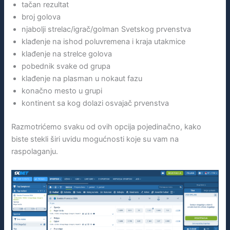
tačan rezultat
broj golova
njabolji strelac/igrač/golman Svetskog prvenstva
klađenje na ishod poluvremena i kraja utakmice
klađenje na strelce golova
pobednik svake od grupa
klađenje na plasman u nokaut fazu
konačno mesto u grupi
kontinent sa kog dolazi osvajač prvenstva
Razmotrićemo svaku od ovih opcija pojedinačno, kako
biste stekli širi uvidu mogućnosti koje su vam na
raspolaganju.