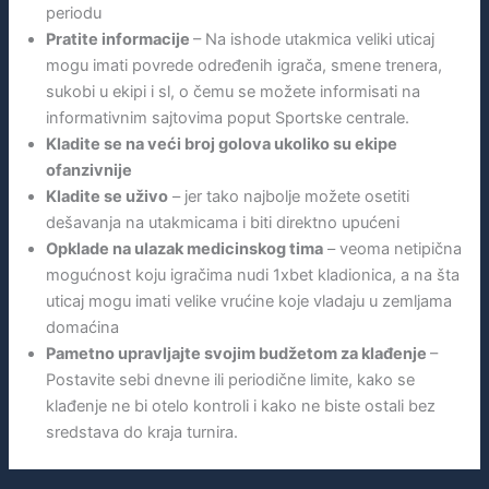
periodu
Pratite informacije
– Na ishode utakmica veliki uticaj
mogu imati povrede određenih igrača, smene trenera,
sukobi u ekipi i sl, o čemu se možete informisati na
informativnim sajtovima poput Sportske centrale.
Kladite se na veći broj golova ukoliko su ekipe
ofanzivnije
Kladite se uživo
– jer tako najbolje možete osetiti
dešavanja na utakmicama i biti direktno upućeni
Opklade na ulazak medicinskog tima
– veoma netipična
mogućnost koju igračima nudi 1xbet kladionica, a na šta
uticaj mogu imati velike vrućine koje vladaju u zemljama
domaćina
Pametno upravljajte svojim budžetom za klađenje
–
Postavite sebi dnevne ili periodične limite, kako se
klađenje ne bi otelo kontroli i kako ne biste ostali bez
sredstava do kraja turnira.