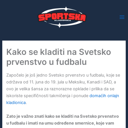
Skip
to
content
Kako se kladiti na Svetsko
prvenstvo u fudbalu
Započelo je još jedno Svetsko prvenstvo u fudbalu, koje se
održava od 11. juna do 19. jula u Meksiku, Kanadi i SAD, a
ovo je velika šansa za raznorazne opklade i prilika da se
iskoriste specifičnosti takmičenja i ponude
domaćih onlajn
kladionica
.
Zato je važno znati kako se kladiti na Svetsko prvenstvo
u fudbalu i imati na umu određene smernice, koje vam