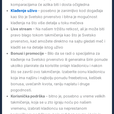
komparacijama će azlika biti i dosta očigledna
Klađenje uživo
– posebno je zanimljivo kod događaja
kao što je Svetsko prvenstvo i bitna je mogućnost
klađenja na što više detalja u toku mečeva
Live stream
– Na našem tržištu retkost, ali je može biti
pravo blago tokom takmičenja kao što je Svetsko
prvenstvo, kad amožete direktno na sajtu gledati meč i
kladiti se na detalje istog uživo
Bonusi i promocije
– Bilo da se radi o specijalima za
klađenje na Svetsko prvenstvo ili generalna širin ponude
ukoliko planirate da koristite onlajn kladionicu i nakon
što se završi ovo takmičenje. Izaberite oonu kladionicu
koja ima najširu i najbolju ponudu freebetova, kešbek
bonusa, uvećanih kvota, raniju naplatu i druge
pogodnosti.
Korisnička podrška
– bitno je, posebno u vreme velikih
takmičenja, koja se u zto igraju noću po našem
vremenu, izabrati kladioncu sa neprestanom