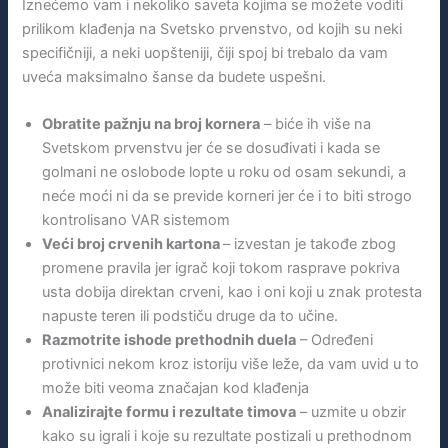
Iznećemo vam i nekoliko saveta kojima se možete voditi
prilikom klađenja na Svetsko prvenstvo, od kojih su neki
specifičniji, a neki uopšteniji, čiji spoj bi trebalo da vam
uveća maksimalno šanse da budete uspešni.
Obratite pažnju na broj kornera
– biće ih više na
Svetskom prvenstvu jer će se dosuđivati i kada se
golmani ne oslobode lopte u roku od osam sekundi, a
neće moći ni da se previde korneri jer će i to biti strogo
kontrolisano VAR sistemom
Veći broj crvenih kartona
– izvestan je takođe zbog
promene pravila jer igrač koji tokom rasprave pokriva
usta dobija direktan crveni, kao i oni koji u znak protesta
napuste teren ili podstiču druge da to učine.
Razmotrite ishode prethodnih duela
– Određeni
protivnici nekom kroz istoriju više leže, da vam uvid u to
može biti veoma značajan kod klađenja
Analizirajte formu i rezultate timova
– uzmite u obzir
kako su igrali i koje su rezultate postizali u prethodnom