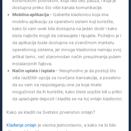
korisničkom podrškom, koja radi bez pauza, i koja je
dostupna preko što više kanala komunikacije.
Mobilna aplikacija
– Izaberite kladionicu koja ima
mobilnu aplikaciju za operativni sistem koji koristite,
kako bi vam uvek bila dostupna na jedan dodir i kako
biste najbrže mogli da odreaujete i tipujete. Poželjno je i
da aplikacija bude dostupna na zvaničnom marketu
operativnog sistema, jer mnoge kladionice nemaju svoj
artikal tamo, već staromodan način preuzimanja putem
instalacionih fajlova.
Način uplate i isplate
– Neophodno je da postoji što
više različitih opcija za novčane transakcije, a posebno
da su vam na raspolaganju one za koje imate
mogućnost da ih koristite, kako biste uopšte bili u prilici
da uplaćujete depozit i kladite se na toj onlajn kladionici.
Kako se kladiti na Svetsko prvenstvo onlajn?
Klađenje onlajn
je veoma jednostavno, a kako ne bi bilo