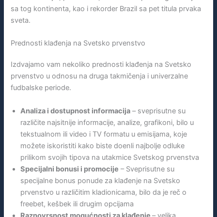
sa tog kontinenta, kao i rekorder Brazil sa pet titula prvaka
sveta.
Prednosti klađenja na Svetsko prvenstvo
Izdvajamo vam nekoliko prednosti klađenja na Svetsko
prvenstvo u odnosu na druga takmičenja i univerzalne
fudbalske periode.
Analiza i dostupnost informacija
– sveprisutne su
različite najsitnije informacije, analize, grafikoni, bilo u
tekstualnom ili video i TV formatu u emisijama, koje
možete iskoristiti kako biste doenli najbolje odluke
prilikom svojih tipova na utakmice Svetskog prvenstva
Specijalni bonusi i promocije
– Sveprisutne su
specijalne bonus ponude za klađenje na Svetsko
prvenstvo u različitim kladionicama, bilo da je reč o
freebet, kešbek ili drugim opcijama
Raznovrsnost mogućnosti za klađenje
– velika