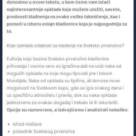
donosimo u ovom tekstu, u kom ćemo vam istaći
najinteresantnije opklade koje možete uložiti, savete,
prednosti klađnenja na ovako veliko takmičenje, kao i
pomoći u izboru onlajn kladionice koja je najpogodnija za
to.
Koje opklade odabrati za klađenje na Svetsko prvenstvo?
Euforija koju izaziva Svetsko prvenstvo kladionice
prihvataju i veoma rano su igračima dali na uvid neke od
mogućih opklada na koje mogu tipovati pre i tokom
Mundijala. Neke od opklada su tipične, ali donose nove
mogunosti na Svetksom kupu, gde se igra svakog dana i
uz specfičnu atmosferu i pravila, dok su neke opklade
jedinstvene za ovakav događaj i trebalo bi ih iskoristiti.
Opcije su raznovrsne, a izdvojićemo i analizirati nekoliko:
ishod mečeva
pobednik Svetskog prvenstva