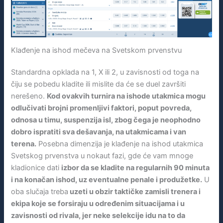
Klađenje na ishod mečeva na Svetskom prvenstvu
Standardna opklada na 1, X ili 2, u zavisnosti od toga na
čiju se pobedu kladite ili mislite da će se duel završiti
nerešeno.
Kod ovakvih turnira na ishode utakmica mogu
odlučivati brojni promenljivi faktori, poput povreda,
odnosa u timu, suspenzija isl, zbog čega je neophodno
dobro ispratiti sva dešavanja, na utakmicama i van
terena.
Posebna dimenzija je klađenje na ishod utakmica
Svetskog prvenstva u nokaut fazi, gde će vam mnoge
kladionice dati
izbor da se kladite na regularnih 90 minuta
i na konačan ishod, uz eventualne penale i produžetke.
U
oba slučaja treba
uzeti u obzir taktičke zamisli trenera i
ekipa koje se forsiraju u određenim situacijama i u
zavisnosti od rivala, jer neke selekcije idu na to da