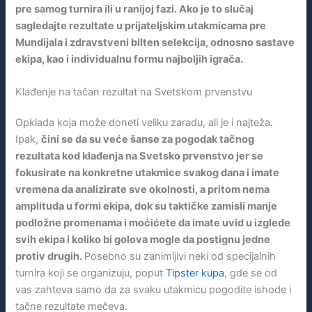
pre samog turnira ili u ranijoj fazi. Ako je to slučaj
sagledajte rezultate u prijateljskim utakmicama pre
Mundijala i zdravstveni bilten selekcija, odnosno sastave
ekipa, kao i individualnu formu najboljih igrača.
Klađenje na tačan rezultat na Svetskom prvenstvu
Opklada koja može doneti veliku zaradu, ali je i najteža.
Ipak,
čini se da su veće šanse za pogodak tačnog
rezultata kod klađenja na Svetsko prvenstvo jer se
fokusirate na konkretne utakmice svakog dana i imate
vremena da analizirate sve okolnosti, a pritom nema
amplituda u formi ekipa, dok su taktičke zamisli manje
podložne promenama i moćićete da imate uvid u izglede
svih ekipa i koliko bi golova mogle da postignu jedne
protiv drugih.
Posebno su zanimljivi neki od specijalnih
turnira koji se organizuju, poput
Tipster kupa
, gde se od
vas zahteva samo da za svaku utakmicu pogodite ishode i
tačne rezultate mečeva.