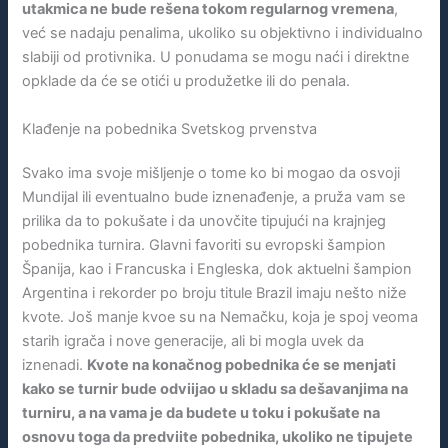
utakmica ne bude rešena tokom regularnog vremena
,
već se nadaju penalima, ukoliko su objektivno i individualno
slabiji od protivnika. U ponudama se mogu naći i direktne
opklade da će se otići u produžetke ili do penala.
Klađenje na pobednika Svetskog prvenstva
Svako ima svoje mišljenje o tome ko bi mogao da osvoji
Mundijal ili eventualno bude iznenađenje, a pruža vam se
prilika da to pokušate i da unovčite tipujući na krajnjeg
pobednika turnira. Glavni favoriti su evropski šampion
Španija, kao i Francuska i Engleska, dok aktuelni šampion
Argentina i rekorder po broju titule Brazil imaju nešto niže
kvote. Još manje kvoe su na Nemačku, koja je spoj veoma
starih igrača i nove generacije, ali bi mogla uvek da
iznenadi.
Kvote na konačnog pobednika će se menjati
kako se turnir bude odviijao u skladu sa dešavanjima na
turniru, a na vama je da budete u toku i pokušate na
osnovu toga da predviite pobednika, ukoliko ne tipujete