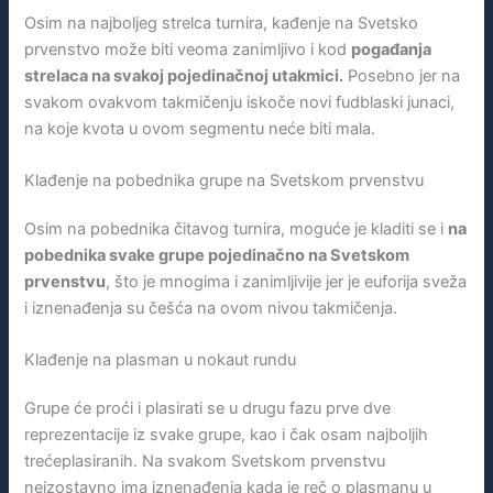
Osim na najboljeg strelca turnira, kađenje na Svetsko
prvenstvo može biti veoma zanimljivo i kod
pogađanja
strelaca na svakoj pojedinačnoj utakmici.
Posebno jer na
svakom ovakvom takmičenju iskoče novi fudblaski junaci,
na koje kvota u ovom segmentu neće biti mala.
Klađenje na pobednika grupe na Svetskom prvenstvu
Osim na pobednika čitavog turnira, moguće je kladiti se i
na
pobednika svake grupe pojedinačno na Svetskom
prvenstvu
, što je mnogima i zanimljivije jer je euforija sveža
i iznenađenja su češća na ovom nivou takmičenja.
Klađenje na plasman u nokaut rundu
Grupe će proći i plasirati se u drugu fazu prve dve
reprezentacije iz svake grupe, kao i čak osam najboljih
trećeplasiranih. Na svakom Svetskom prvenstvu
neizostavno ima iznenađenja kada je reč o plasmanu u