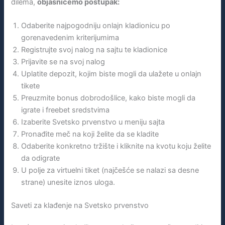
dilema,
objasnićemo postupak:
Odaberite najpogodniju onlajn kladionicu po
gorenavedenim kriterijumima
Registrujte svoj nalog na sajtu te kladionice
Prijavite se na svoj nalog
Uplatite depozit, kojim biste mogli da ulažete u onlajn
tikete
Preuzmite bonus dobrodošlice, kako biste mogli da
igrate i freebet sredstvima
Izaberite Svetsko prvenstvo u meniju sajta
Pronađite meč na koji želite da se kladite
Odaberite konkretno tržište i kliknite na kvotu koju želite
da odigrate
U polje za virtuelni tiket (najčešće se nalazi sa desne
strane) unesite iznos uloga.
Saveti za klađenje na Svetsko prvenstvo