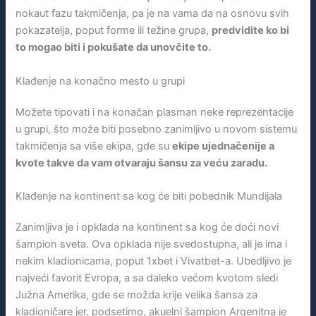
nokaut fazu takmičenja, pa je na vama da na osnovu svih
pokazatelja, poput forme ili težine grupa,
predvidite ko bi
to mogao biti i pokušate da unovčite to.
Klađenje na konačno mesto u grupi
Možete tipovati i na konačan plasman neke reprezentacije
u grupi, što može biti posebno zanimljivo u novom sistemu
takmičenja sa više ekipa, gde su
ekipe ujednačenije a
kvote takve da vam otvaraju šansu za veću zaradu.
Klađenje na kontinent sa kog će biti pobednik Mundijala
Zanimljiva je i opklada na kontinent sa kog će doći novi
šampion sveta. Ova opklada nije svedostupna, ali je ima i
nekim kladionicama, poput 1xbet i Vivatbet-a. Ubedljivo je
najveći favorit Evropa, a sa daleko većom kvotom sledi
Južna Amerika, gde se možda krije velika šansa za
kladioničare jer, podsetimo, akuelni šampion Argenitna je