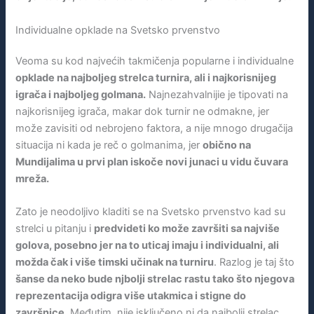
Individualne opklade na Svetsko prvenstvo
Veoma su kod najvećih takmičenja popularne i individualne
opklade na najboljeg strelca turnira, ali i najkorisnijeg
igrača i najboljeg golmana.
Najnezahvalnijie je tipovati na
najkorisnijeg igrača, makar dok turnir ne odmakne, jer
može zavisiti od nebrojeno faktora, a nije mnogo drugačija
situacija ni kada je reč o golmanima, jer
obično na
Mundijalima u prvi plan iskoče novi junaci u vidu čuvara
mreža.
Zato je neodoljivo kladiti se na Svetsko prvenstvo kad su
strelci u pitanju i
predvideti ko može završiti sa najviše
golova, posebno jer na to uticaj imaju i individualni, ali
možda čak i više timski učinak na turniru
. Razlog je taj što
šanse da neko bude njbolji strelac rastu tako što njegova
reprezentacija odigra više utakmica i stigne do
završnice.
Međutim, nije isključeno ni da najbolji strelac