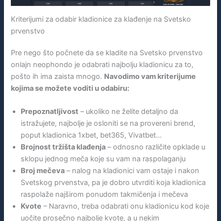
Kriterijumi za odabir kladionice za klađenje na Svetsko
prvenstvo
Pre nego što počnete da se kladite na Svetsko prvenstvo
onlajn neophondo je odabrati najbolju kladionicu za to,
pošto ih ima zaista mnogo.
Navodimo vam kriterijume
kojima se možete voditi u odabiru:
Prepoznatljivost
– ukoliko ne želite detaljno da
istražujete, najbolje je osloniti se na provereni brend,
poput kladionica 1xbet, bet365, Vivatbet…
Brojnost tržišta klađenja
– odnosno različite opklade u
sklopu jednog meča koje su vam na raspolaganju
Broj mečeva
– nalog na kladionici vam ostaje i nakon
Svetskog prvenstva, pa je dobro utvrditi koja kladionica
raspolaže najširom ponudom takmičenja i mečeva
Kvote
– Naravno, treba odabrati onu kladionicu kod koje
uočite prosečno najbolje kvote, a u nekim