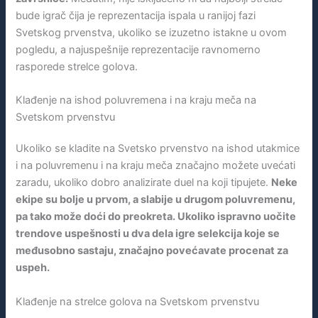
bude igrač čija je reprezentacija ispala u ranijoj fazi
Svetskog prvenstva, ukoliko se izuzetno istakne u ovom
pogledu, a najuspešnije reprezentacije ravnomerno
rasporede strelce golova.
Klađenje na ishod poluvremena i na kraju meča na
Svetskom prvenstvu
Ukoliko se kladite na Svetsko prvenstvo na ishod utakmice
i na poluvremenu i na kraju meča značajno možete uvećati
zaradu, ukoliko dobro analizirate duel na koji tipujete.
Neke
ekipe su bolje u prvom, a slabije u drugom poluvremenu,
pa tako može doći do preokreta. Ukoliko ispravno uočite
trendove uspešnosti u dva dela igre selekcija koje se
međusobno sastaju, značajno povećavate procenat za
uspeh.
Klađenje na strelce golova na Svetskom prvenstvu