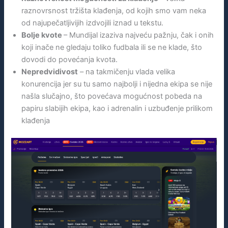
raznovrsnost tržišta klađenja, od kojih smo vam neka
od najupečatljivijih izdvojili iznad u tekstu.
Bolje kvote
– Mundijal izaziva najveću pažnju, čak i onih
koji inače ne gledaju toliko fudbala ili se ne klade, što
dovodi do povećanja kvota.
Nepredvidivost
– na takmičenju vlada velika
konurencija jer su tu samo najbolji i nijedna ekipa se nije
našla slučajno, što povećava mogućnost pobeda na
papiru slabijih ekipa, kao i adrenalin i uzbuđenje prilikom
klađenja