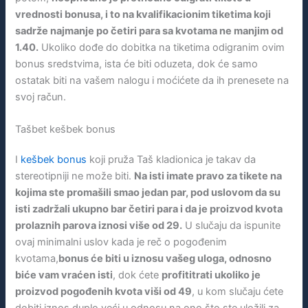
vrednosti bonusa, i to na kvalifikacionim tiketima koji
sadrže najmanje po četiri para sa kvotama ne manjim od
1.40.
Ukoliko dođe do dobitka na tiketima odigranim ovim
bonus sredstvima, ista će biti oduzeta, dok će samo
ostatak biti na vašem nalogu i moćićete da ih prenesete na
svoj račun.
Tašbet kešbek bonus
I
kešbek bonus
koji pruža Taš kladionica je takav da
stereotipniji ne može biti.
Na isti imate pravo za tikete na
kojima ste promašili smao jedan par, pod uslovom da su
isti zadržali ukupno bar četiri para i da je proizvod kvota
prolaznih parova iznosi više od 29.
U slučaju da ispunite
ovaj minimalni uslov kada je reč o pogođenim
kvotama,
bonus će biti u iznosu vašeg uloga, odnosno
biće vam vraćen isti
, dok ćete
profititrati ukoliko je
proizvod pogođenih kvota viši od 49
, u kom slučaju ćete