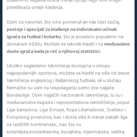
objektivno sagleda dosta manje opcija nego kod drugih
priređiivača onlajn klađenja.
Osim za rukomet, što smo pomenuli jer nije čest slučaj,
postoje i specijali za klađenje na individualni učinak
igrača za fudbal i košarku
, što je posebno popularno na
domaćem tržištu. Možete se takođe kladiti i na
međusobne
duele igrača kada je reč o njihovoj statistici.
Ukoliko sagledamo takmičenja dostupna u sklopu
najpopularnijih sportova, možete se kladiti na više od deset
takmičenja engleskog i italijanskog fudbala, ali u slučaju
Nemačke su vam na raspolaganju samo dve najjače
Bundeslige. Osim najjačih nacionalnih takmičenja, tu su i
međunarodna klupska i reprezentativna takmiččenja, poput
Lige šampiona, Lige Evrope, Kopa Libertadores, Svetsko i
Evropskog prvenstva, kao i dosta više ili manje slabijih liga
sa različitih kontinenata,, kao što su
kolumijska,kostarikasnka, kuvajtska, mjanmarska, velška,