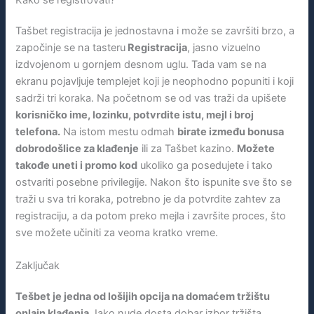
Tašbet registracija je jednostavna i može se završiti brzo, a
započinje se na tasteru
Registracija
, jasno vizuelno
izdvojenom u gornjem desnom uglu. Tada vam se na
ekranu pojavljuje templejet koji je neophodno popuniti i koji
sadrži tri koraka. Na početnom se od vas traži da upišete
korisničko ime, lozinku, potvrdite istu, mejl i broj
telefona.
Na istom mestu odmah
birate između bonusa
dobrodošlice za klađenje
ili za Tašbet kazino.
Možete
takođe uneti i promo kod
ukoliko ga posedujete i tako
ostvariti posebne privilegije. Nakon što ispunite sve što se
traži u sva tri koraka, potrebno je da potvrdite zahtev za
registraciju, a da potom preko mejla i završite proces, što
sve možete učiniti za veoma kratko vreme.
Zaključak
Tešbet je jedna od lošijih opcija na domaćem tržištu
onlajn klađenja
. Iako nude dosta dobar izbor tržišta