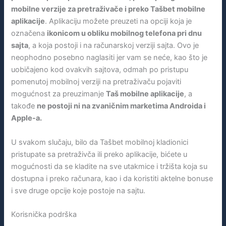
mobilne verzije za pretraživače i preko Tašbet mobilne
aplikacije
. Aplikaciju možete preuzeti na opciji koja je
označena
ikonicom u obliku mobilnog telefona pri dnu
sajta
, a koja postoji i na računarskoj verziji sajta. Ovo je
neophodno posebno naglasiti jer vam se neće, kao što je
uobičajeno kod ovakvih sajtova, odmah po pristupu
pomenutoj mobilnoj verziji na pretraživaču pojaviti
mogućnost za preuzimanje
Taš mobilne aplikacije
, a
takođe
ne postoji ni na zvaničnim marketima Androida i
Apple-a.
U svakom slučaju, bilo da Tašbet mobilnoj kladionici
pristupate sa pretraživča ili preko aplikacije, bićete u
mogućnosti da se kladite na sve utakmice i tržišta koja su
dostupna i preko računara, kao i da koristiti aktelne bonuse
i sve druge opcije koje postoje na sajtu.
Korisnička podrška