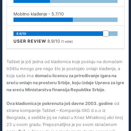
Mobilno klađenje -
5.7/10
8.9/10
USER REVIEW
8.9/10
(
1
vote)
Tašbet je još jedna od kladionica koje posluju na domaćem
tržištu mnogo pre nego što je postojalo onlajn klađenje, a
koja sada ima
domaću licencu za priređivanje igara na
sreću onlajn na prostoru Srbije, koju izdaje Uprava za igre
na sreću Ministarstva finansija Republike Srbije.
Ova kladionica je pokrenuta još davne 2003. godine
od
strane kompanije Tašbet – Kompanija IIXO d.o.o iz
Beograda, a sedište joj se nalazi u Knez Mihailovoj ulici broj
23 u ovom gradu. Prepoznatljiva je po svom skraćenom