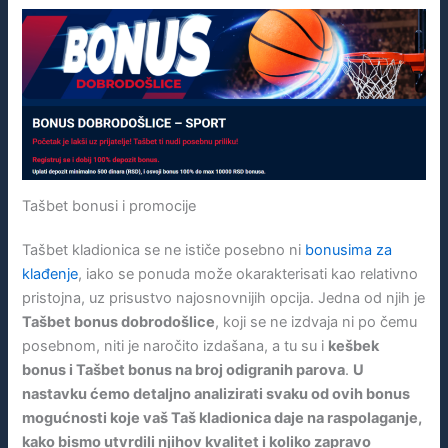
Tašbet bonusi i promocije
Tašbet kladionica se ne ističe posebno ni
bonusima za
klađenje
, iako se ponuda može okarakterisati kao relativno
pristojna, uz prisustvo najosnovnijih opcija. Jedna od njih je
Tašbet bonus dobrodošlice
, koji se ne izdvaja ni po čemu
posebnom, niti je naročito izdašana, a tu su i
kešbek
bonus i Tašbet bonus na broj odigranih parova
.
U
nastavku ćemo detaljno analizirati svaku od ovih bonus
mogućnosti koje vaš Taš kladionica daje na raspolaganje,
kako bismo utvrdili njihov kvalitet i koliko zapravo