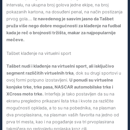
intervalu, na ukupna broj golova jedne ekipe, na broj
pokazanih kartona, na dosuđeni penal, na način postizanja
prvog gola….
Iz navedenog je sasvim jasno da Tašbet
pruža više nego dobre mogućnosti za klađenje na fudbal
kada je reč o brojnosti tržišta, makar za najpopularnije
mečeve.
Tašbet klađenje na virtuelni sport
Tašbet nudi i klađenje na virtuelni sport, ali isključivo
segment različitih virtuelnih trka
, dok su drugi sportovi u
ovoj formi potpuno izostavljeni.
U ponudi su virtuelne
konjske trke, trke pasa, NASCAR automobilske trke i
XCross moto trke.
Interfejs je tako postavljen da su na
ekranu pregledno prikazani lista trka i kvote za različite
mogućnosti opklada, a to su na pobednika, na plasman
dva prvoplasirana, na plasman vaših favorita na jedno od
prva tri mesta, kao i na pogađanje sva tri prvoplasirana
takmičera po redosledu prolaska kroz cilj.