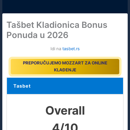
Tašbet Kladionica Bonus
Ponuda u 2026
Idi na
tasbet.rs
PREPORUČUJEMO MOZZART ZA ONLINE
KLAĐENJE
Tasbet
Overall
4/10