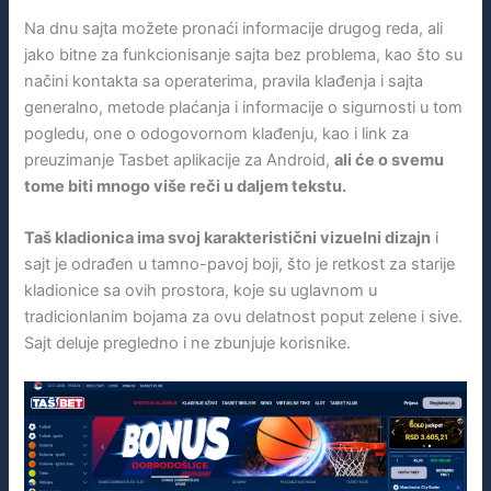
Na dnu sajta možete pronaći informacije drugog reda, ali
jako bitne za funkcionisanje sajta bez problema, kao što su
načini kontakta sa operaterima, pravila klađenja i sajta
generalno, metode plaćanja i informacije o sigurnosti u tom
pogledu, one o odogovornom klađenju, kao i link za
preuzimanje Tasbet aplikacije za Android,
ali će o svemu
tome biti mnogo više reči u daljem tekstu.
Taš kladionica ima svoj karakteristični vizuelni dizajn
i
sajt je odrađen u tamno-pavoj boji, što je retkost za starije
kladionice sa ovih prostora, koje su uglavnom u
tradicionlanim bojama za ovu delatnost poput zelene i sive.
Sajt deluje pregledno i ne zbunjuje korisnike.