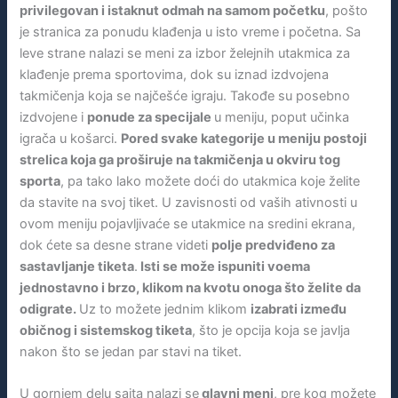
privilegovan i istaknut odmah na samom početku
, pošto
je stranica za ponudu klađenja u isto vreme i početna. Sa
leve strane nalazi se meni za izbor želejnih utakmica za
klađenje prema sportovima, dok su iznad izdvojena
takmičenja koja se najčešće igraju. Takođe su posebno
izdvojene i
ponude za specijale
u meniju, poput učinka
igrača u košarci.
Pored svake kategorije u meniju postoji
strelica koja ga proširuje na takmičenja u okviru tog
sporta
, pa tako lako možete doći do utakmica koje želite
da stavite na svoj tiket. U zavisnosti od vaših ativnosti u
ovom meniju pojavljivaće se utakmice na sredini ekrana,
dok ćete sa desne strane videti
polje predviđeno za
sastavljanje tiketa
.
Isti se može ispuniti voema
jednostavno i brzo, klikom na kvotu onoga što želite da
odigrate.
Uz to možete jednim klikom
izabrati između
običnog i sistemskog tiketa
, što je opcija koja se javlja
nakon što se jedan par stavi na tiket.
U gornjem delu sajta nalazi se
glavni meni
, pre kog možete