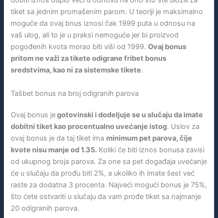
dobiti iznos duplo veći u odnosu na ono što ste uložili za
tiket sa jednim promašenim parom. U teoriji je maksimalno
moguće da ovaj bnus iznosi čak 1999 puta u odnosu na
vaš ulog, ali to je u praksi nemoguće jer bi proizvod
pogođenih kvota morao biti viši od 1999.
Ovaj bonus
pritom ne važi za tikete odigrane fribet bonus
sredstvima, kao ni za sistemske tikete
.
Tašbet bonus na broj odigranih parova
Ovaj bonus je
gotovinski i dodeljuje se u slučaju da imate
dobitni tiket kao procentualno uvećanje istog
. Uslov za
ovaj bonus je da taj tiket ima
minimum pet parova, čije
kvote nisu manje od 1.35.
Koliki će biti iznos bonusa zavisi
od ukupnog broja parova. Za one sa pet događaja uvećanje
će u slučaju da prođu biti 2%, a ukoliko ih imate šest već
raste za dodatna 3 procenta. Najveći mogući bonus je 75%,
što ćete ostvariti u slučaju da vam prođe tiket sa najmanje
20 odigranih parova.