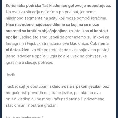
Korisnička podrška Taš kladonice gotovo je nepostojeća.
Na ovakvu situaciju nailazimo po prvi put, jer nema
nijednosg segmenta na sajtu koji može pomoći igračima.
Nisu navedene najčešće dileme sa kojima se može
susresti sa kratkim objašnjenjima
za iste, kao ni kontakt
opcije!
Jedino što smo uspeli da pronađemo su linkovi ka
Instagram i Fejsbuk stranicama ove kladionice. Čak
nema
ni četa uživo
, za čije pokretanje na svim sajtovima postoji
jasno izdvojena opcija u uglu koja je uvek na dohvat ruke
igračima u slučaju potrebe.
Jezik
Tašbet sajt je dostupan
isključivo na srpskom jeziku
, bez
mogućnosti prevoda na strane jezike, pa tako na ovu
onlajn kladionicu ne mogu računati stalno ili privremeno
stacionirani inostrani građani.
Kako se registrovati?