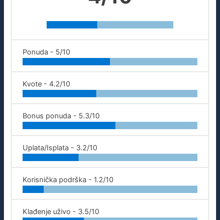
Ponuda -
5/10
Kvote -
4.2/10
Bonus ponuda -
5.3/10
Uplata/Isplata -
3.2/10
Korisnička podrška -
1.2/10
Klađenje uživo -
3.5/10