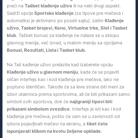
preći na
Tašbet klađenje uživo
ili na neki drugi aspekt.
Sadrži opcije
Sportsko klađenje
(za tipove pre mečeva i
automatksi je aktivirano po poseti sajtu), zatim
Klađenje
uživo, Tasbet brojevi, Keno, Virtuelne trke, Slot i Tasbet
klub
. Tašbet bonusi za klađenje ne nalaze se u sklopu
glavnog menija, već iznad, u malom meniju sa opcijama
Bonusi, Rezultati, Lista i Tasbet klub.
Na Taš kađenje uživo prelazite kad izaberete opciju
Klađenje uživo u glavnom meniju
, kada će se pojaviti
sličan interfejs kao i kod klađenja pre mečeva, iako ne
poptuno identičan. Takođe će sa leve strane biti meni za
izbor utakmica prema sportovima, ali će biti prikazani samo
simboli ovih sportova, dok će
najigraniji tipovi biti
prikazani simbolom zvezdice
. Interfejs je isti kao i kod
klađenja pre mečeva, pošto će vam se u zavisnosti od
izbora pojavljivati mečevi na ekranu, a
tiket ćete
ispunjavati klikom na kvotu željene opklade.