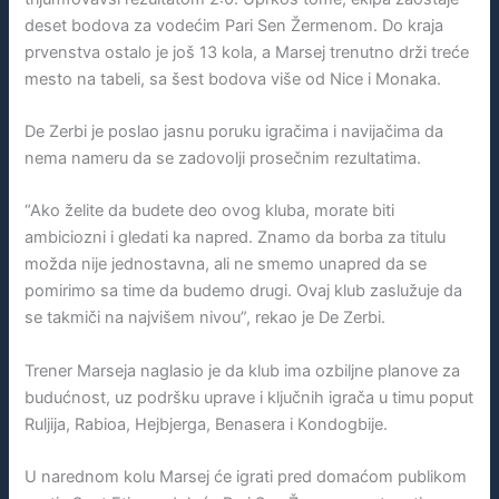
deset bodova za vodećim Pari Sen Žermenom. Do kraja
prvenstva ostalo je još 13 kola, a Marsej trenutno drži treće
mesto na tabeli, sa šest bodova više od Nice i Monaka.
De Zerbi je poslao jasnu poruku igračima i navijačima da
nema nameru da se zadovolji prosečnim rezultatima.
“Ako želite da budete deo ovog kluba, morate biti
ambiciozni i gledati ka napred. Znamo da borba za titulu
možda nije jednostavna, ali ne smemo unapred da se
pomirimo sa time da budemo drugi. Ovaj klub zaslužuje da
se takmiči na najvišem nivou”, rekao je De Zerbi.
Trener Marseja naglasio je da klub ima ozbiljne planove za
budućnost, uz podršku uprave i ključnih igrača u timu poput
Ruljija, Rabioa, Hejbjerga, Benasera i Kondogbije.
U narednom kolu Marsej će igrati pred domaćom publikom