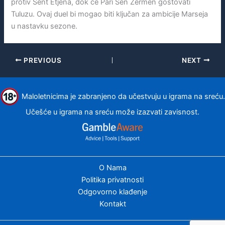
protiv Sent Etjena, dok će Pari Sen Žermen gostovati
Tuluzu. Ovaj duel bi mogao biti ključan za ambicije Marseja
u nastavku sezone.
PREVIOUS
NEXT
Maloletnicima je zabranjeno da učestvuju u igrama na sreću.
Učešće u igrama na sreću može izazvati zavisnost.
O Nama
Politika privatnosti
Odgovorno klađenje
Kontakt