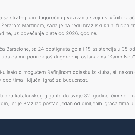
 sa strategijom dugoročnog vezivanja svojih ključnih igrač
rarom Martinom, sada je na redu brazilski krilni fudbaler R
dine, uz povećanje plate od 2026. godine.
ača Barselone, sa 24 postignuta gola i 15 asistencija u 35 o
 kluba da mu ponude još dugoročniji ostanak na “Kamp Nou”
kulisalo o mogućem Rafinjinom odlasku iz kluba, ali nakon
 deo tima i ključni igrač za budućnost.
tati deo katalonskog giganta do svoje 32. godine, čime bi z
om, jer je Brazilac postao jedan od omiljenih igrača tima u