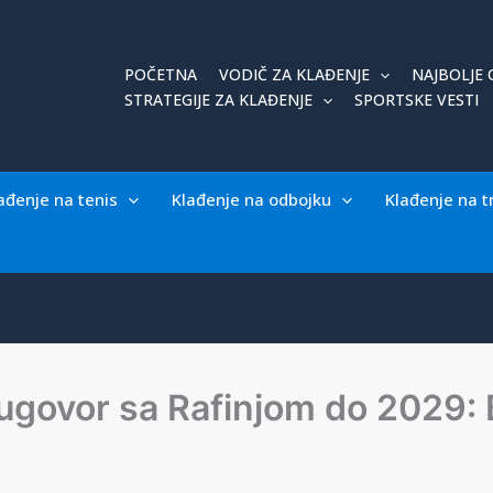
POČETNA
VODIČ ZA KLAĐENJE
NAJBOLJE 
STRATEGIJE ZA KLAĐENJE
SPORTSKE VESTI
ađenje na tenis
Klađenje na odbojku
Klađenje na t
govor sa Rafinjom do 2029: B