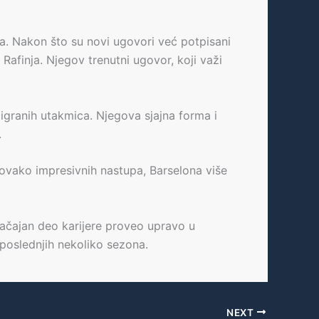
a. Nakon što su novi ugovori već potpisani
afinja. Njegov trenutni ugovor, koji važi
digranih utakmica. Njegova sjajna forma i
.
 ovako impresivnih nastupa, Barselona više
načajan deo karijere proveo upravo u
 poslednjih nekoliko sezona.
NEXT