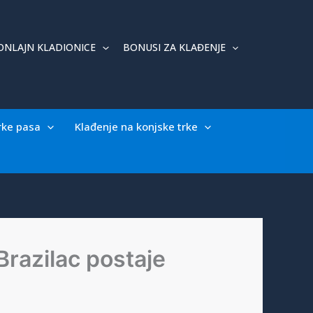
ONLAJN KLADIONICE
BONUSI ZA KLAĐENJE
rke pasa
Klađenje na konjske trke
razilac postaje