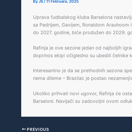
By
JS
/
11 Februara, 2025
Uprava fudbalskog kluba Barselona nastavlja
sa Pedrijem, Gavijem, Ronaldom Arauhoom i Že
do 2027. godine, biće produžen do 2029. go
Rafinja je ove sezone jedan od najboljih igr
doprinos ekipi očigledno su ubedili čelnike
Interesantno je da se prethodnih sezona spe
nema dileme – Brazilac je postao nezamenjiv
Ukoliko prihvati novi ugovor, Rafinja će os
Barseloni. Navijači su zadovoljni ovom odluk
PREVIOUS