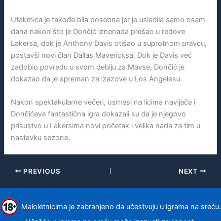
Utakmica je takođe bila posebna jer je usledila samo osam
dana nakon što je Dončić iznenada prešao u redove
Lakersa, dok je Anthony Davis otišao u suprotnom pravcu,
postavši novi član Dallas Mavericksa. Dok je Davis već
zadobio povredu u svom debiju za Mavse, Dončić je
dokazao da je spreman za izazove u Los Angelesu.
Nakon spektakularne večeri, osmesi na licima navijača i
Dončićeva fantastična igra dokazali su da je njegovo
prisustvo u Lakersima novi početak i velika nada za tim u
nastavku sezone.
PREVIOUS
NEXT
Maloletnicima je zabranjeno da učestvuju u igrama na sreću.