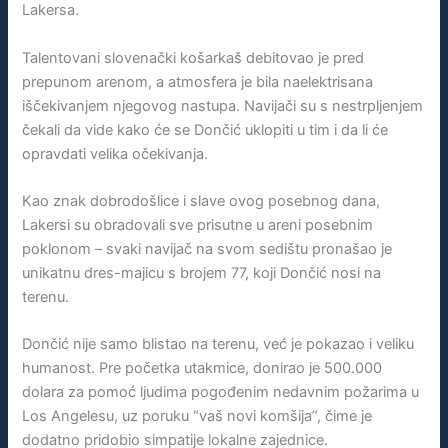
Lakersa.
Talentovani slovenački košarkaš debitovao je pred
prepunom arenom, a atmosfera je bila naelektrisana
iščekivanjem njegovog nastupa. Navijači su s nestrpljenjem
čekali da vide kako će se Dončić uklopiti u tim i da li će
opravdati velika očekivanja.
Kao znak dobrodošlice i slave ovog posebnog dana,
Lakersi su obradovali sve prisutne u areni posebnim
poklonom – svaki navijač na svom sedištu pronašao je
unikatnu dres-majicu s brojem 77, koji Dončić nosi na
terenu.
Dončić nije samo blistao na terenu, već je pokazao i veliku
humanost. Pre početka utakmice, donirao je 500.000
dolara za pomoć ljudima pogođenim nedavnim požarima u
Los Angelesu, uz poruku “vaš novi komšija”, čime je
dodatno pridobio simpatije lokalne zajednice.