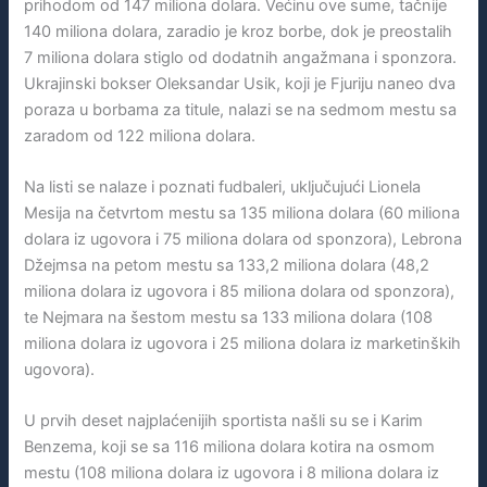
prihodom od 147 miliona dolara. Većinu ove sume, tačnije
140 miliona dolara, zaradio je kroz borbe, dok je preostalih
7 miliona dolara stiglo od dodatnih angažmana i sponzora.
Ukrajinski bokser Oleksandar Usik, koji je Fjuriju naneo dva
poraza u borbama za titule, nalazi se na sedmom mestu sa
zaradom od 122 miliona dolara.
Na listi se nalaze i poznati fudbaleri, uključujući Lionela
Mesija na četvrtom mestu sa 135 miliona dolara (60 miliona
dolara iz ugovora i 75 miliona dolara od sponzora), Lebrona
Džejmsa na petom mestu sa 133,2 miliona dolara (48,2
miliona dolara iz ugovora i 85 miliona dolara od sponzora),
te Nejmara na šestom mestu sa 133 miliona dolara (108
miliona dolara iz ugovora i 25 miliona dolara iz marketinških
ugovora).
U prvih deset najplaćenijih sportista našli su se i Karim
Benzema, koji se sa 116 miliona dolara kotira na osmom
mestu (108 miliona dolara iz ugovora i 8 miliona dolara iz