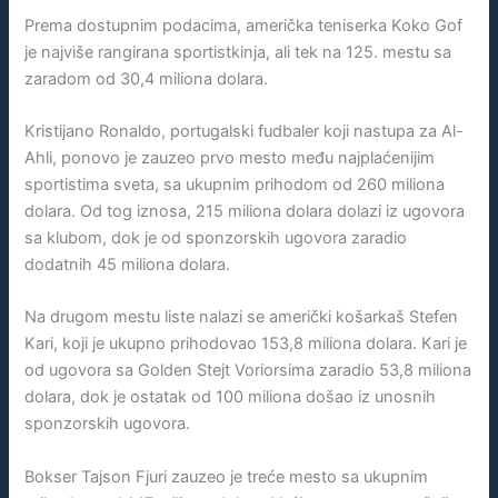
Prema dostupnim podacima, američka teniserka Koko Gof
je najviše rangirana sportistkinja, ali tek na 125. mestu sa
zaradom od 30,4 miliona dolara.
Kristijano Ronaldo, portugalski fudbaler koji nastupa za Al-
Ahli, ponovo je zauzeo prvo mesto među najplaćenijim
sportistima sveta, sa ukupnim prihodom od 260 miliona
dolara. Od tog iznosa, 215 miliona dolara dolazi iz ugovora
sa klubom, dok je od sponzorskih ugovora zaradio
dodatnih 45 miliona dolara.
Na drugom mestu liste nalazi se američki košarkaš Stefen
Kari, koji je ukupno prihodovao 153,8 miliona dolara. Kari je
od ugovora sa Golden Stejt Voriorsima zaradio 53,8 miliona
dolara, dok je ostatak od 100 miliona došao iz unosnih
sponzorskih ugovora.
Bokser Tajson Fjuri zauzeo je treće mesto sa ukupnim