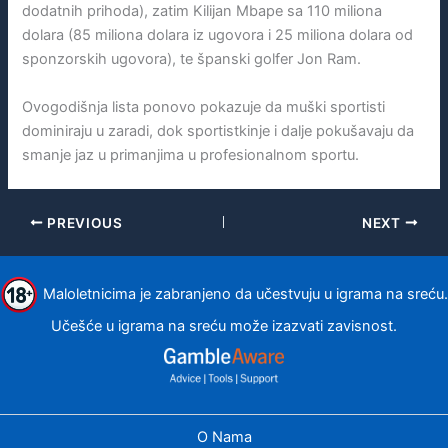
dodatnih prihoda), zatim Kilijan Mbape sa 110 miliona
dolara (85 miliona dolara iz ugovora i 25 miliona dolara od
sponzorskih ugovora), te španski golfer Jon Ram.
Ovogodišnja lista ponovo pokazuje da muški sportisti
dominiraju u zaradi, dok sportistkinje i dalje pokušavaju da
smanje jaz u primanjima u profesionalnom sportu.
PREVIOUS
NEXT
Maloletnicima je zabranjeno da učestvuju u igrama na sreću.
Učešće u igrama na sreću može izazvati zavisnost.
O Nama