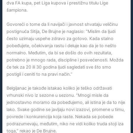
dva FA kupa, pet Liga kupova i prestižnu titulu Lige
šampiona.
Govoreći o tome da li navijači i javnost shvataju veličinu
postignuća Sitija, De Brujne je naglasio: “Mislim da ljudi
često uzimaju uspehe zdravo za gotovo. Kada stalno
pobeđujete, očekivanja rastu i deluje kao da je to nešto
normalno. Međutim, da bi se došlo do ovih rezultata,
potrebno je mnogo rada, discipline i posvećenosti. Možda
će tek za 20 ili 30 godina ljudi sagledati sve što smo
postigli i ceniti to na pravi način.”
Belgijanac je takođe istakao koliko je teško održavati
vrhunski nivo iz sezone u sezonu. “Mnogi misle da
jednostavno moramo da pobeđujemo, ali istina je da to nije
lako. Svake godine se javljaju novi izazovi, promene u timu,
povrede i konkurencija koja raste. Nekada se pobede
podrazumevaju, međutim, niko ne vidi koliko truda stoji iza
toga,” rekao je De Brujne.