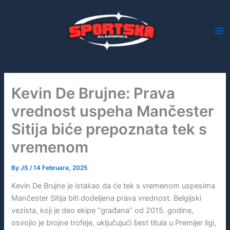
Skip
to
content
Kevin De Brujne: Prava
vrednost uspeha Mančester
Sitija biće prepoznata tek s
vremenom
By
JS
/
14 Februara, 2025
Kevin De Brujne je istakao da će tek s vremenom uspesima
Mančester Sitija biti dodeljena prava vrednost. Belgijski
vezista, koji je deo ekipe “građana” od 2015. godine,
osvojio je brojne trofeje, uključujući šest titula u Premijer ligi,