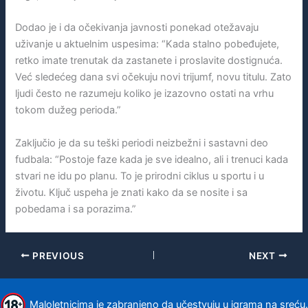
Dodao je i da očekivanja javnosti ponekad otežavaju
uživanje u aktuelnim uspesima: “Kada stalno pobeđujete,
retko imate trenutak da zastanete i proslavite dostignuća.
Već sledećeg dana svi očekuju novi trijumf, novu titulu. Zato
ljudi često ne razumeju koliko je izazovno ostati na vrhu
tokom dužeg perioda.”
Zaključio je da su teški periodi neizbežni i sastavni deo
fudbala: “Postoje faze kada je sve idealno, ali i trenuci kada
stvari ne idu po planu. To je prirodni ciklus u sportu i u
životu. Ključ uspeha je znati kako da se nosite i sa
pobedama i sa porazima.”
PREVIOUS
NEXT
Maloletnicima je zabranjeno da učestvuju u igrama na sreću.