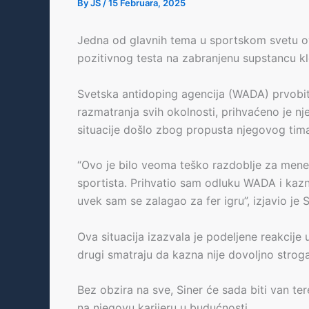
By
JS
/
15 Februara, 2025
Jedna od glavnih tema u sportskom svetu ovo
pozitivnog testa na zabranjenu supstancu klo
Svetska antidoping agencija (WADA) prvobitn
razmatranja svih okolnosti, prihvaćeno je n
situacije došlo zbog propusta njegovog tima
“Ovo je bilo veoma teško razdoblje za mene
sportista. Prihvatio sam odluku WADA i kazn
uvek sam se zalagao za fer igru”, izjavio je S
Ova situacija izazvala je podeljene reakcije
drugi smatraju da kazna nije dovoljno stroga
Bez obzira na sve, Siner će sada biti van tere
na njegovu karijeru u budućnosti.