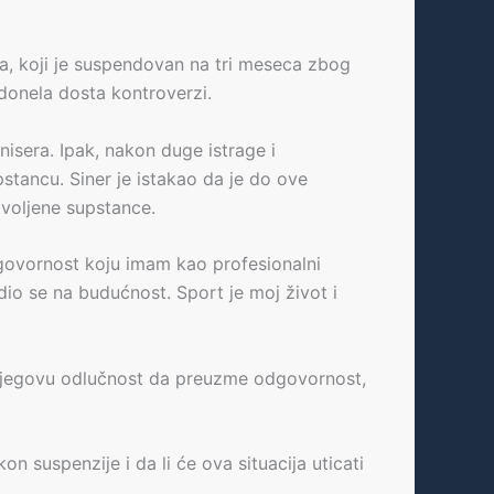
a, koji je suspendovan na tri meseca zbog
 donela dosta kontroverzi.
isera. Ipak, nakon duge istrage i
stancu. Siner je istakao da je do ove
zvoljene supstance.
govornost koju imam kao profesionalni
io se na budućnost. Sport je moj život i
ili njegovu odlučnost da preuzme odgovornost,
on suspenzije i da li će ova situacija uticati