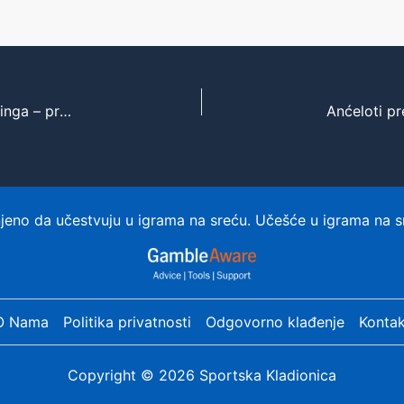
Janik Siner suspendovan na tri meseca zbog dopinga – propušta važne turnire
eno da učestvuju u igrama na sreću. Učešće u igrama na s
O Nama
Politika privatnosti
Odgovorno klađenje
Kontak
Copyright © 2026 Sportska Kladionica