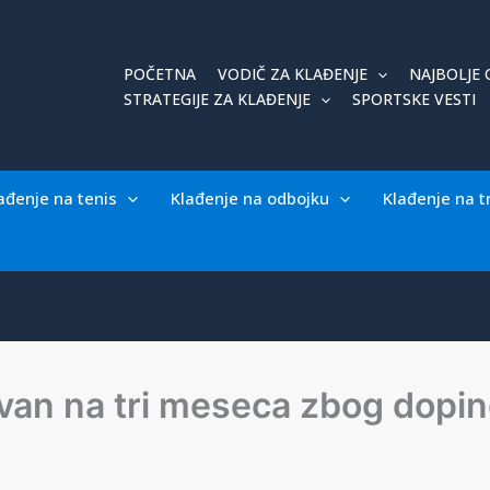
POČETNA
VODIČ ZA KLAĐENJE
NAJBOLJE 
STRATEGIJE ZA KLAĐENJE
SPORTSKE VESTI
ađenje na tenis
Klađenje na odbojku
Klađenje na t
an na tri meseca zbog dopinga