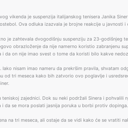
g vikenda je suspenzija italijanskog tenisera Janika Siner
stebol. Ova odluka izazvala je brojne reakcije u javnosti i
o je zahtevala dvogodišnju suspenziju za 23-godišnjeg ten
jegovo obrazloženje da nije namerno koristio zabranjenu sup
 i da on nije imao svest o tome da koristi bilo kakve nedo
. Iako nisam imao nameru da prekršim pravila, shvatam od
u od tri meseca kako bih zatvorio ovo poglavlje i usredsred
iner.
 u teniskoj zajednici. Dok su neki podržali Sinera i pohval
 i da se mora poslati jasnija poruka u borbi protiv dopinga.
na na tri meseca, ali ostaje da se vidi kako će se vratiti nak