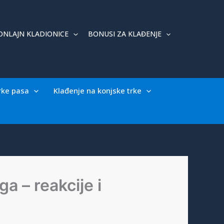
ONLAJN KLADIONICE
BONUSI ZA KLAĐENJE
rke pasa
Klađenje na konjske trke
 – reakcije i