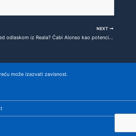
NEXT
Anćeloti pred odlaskom iz Reala? Ćabi Alonso kao potencijalni naslednik
reću može izazvati zavisnost.
t