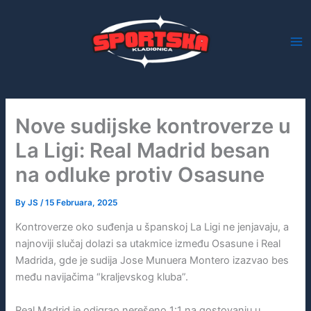
Skip
to
content
Nove sudijske kontroverze u
La Ligi: Real Madrid besan
na odluke protiv Osasune
By
JS
/
15 Februara, 2025
Kontroverze oko suđenja u španskoj La Ligi ne jenjavaju, a
najnoviji slučaj dolazi sa utakmice između Osasune i Real
Madrida, gde je sudija Jose Munuera Montero izazvao bes
među navijačima “kraljevskog kluba”.
Real Madrid je odigrao nerešeno 1:1 na gostovanju u