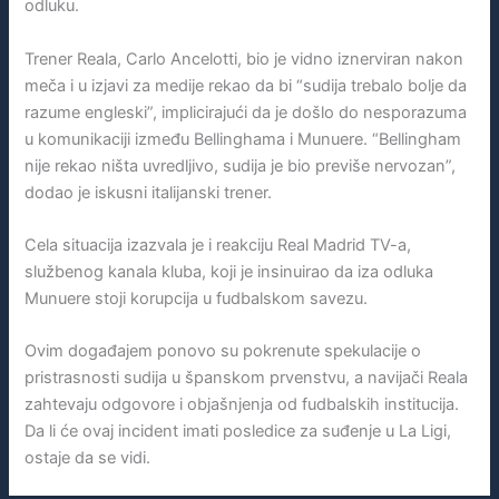
odluku.
Trener Reala, Carlo Ancelotti, bio je vidno iznerviran nakon
meča i u izjavi za medije rekao da bi “sudija trebalo bolje da
razume engleski”, implicirajući da je došlo do nesporazuma
u komunikaciji između Bellinghama i Munuere. “Bellingham
nije rekao ništa uvredljivo, sudija je bio previše nervozan”,
dodao je iskusni italijanski trener.
Cela situacija izazvala je i reakciju Real Madrid TV-a,
službenog kanala kluba, koji je insinuirao da iza odluka
Munuere stoji korupcija u fudbalskom savezu.
Ovim događajem ponovo su pokrenute spekulacije o
pristrasnosti sudija u španskom prvenstvu, a navijači Reala
zahtevaju odgovore i objašnjenja od fudbalskih institucija.
Da li će ovaj incident imati posledice za suđenje u La Ligi,
ostaje da se vidi.