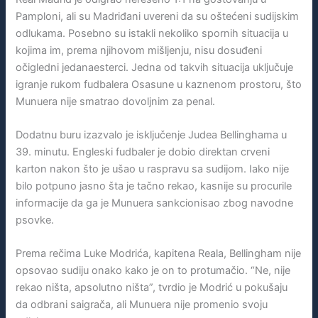
Pamploni, ali su Madriđani uvereni da su oštećeni sudijskim
odlukama. Posebno su istakli nekoliko spornih situacija u
kojima im, prema njihovom mišljenju, nisu dosuđeni
očigledni jedanaesterci. Jedna od takvih situacija uključuje
igranje rukom fudbalera Osasune u kaznenom prostoru, što
Munuera nije smatrao dovoljnim za penal.
Dodatnu buru izazvalo je isključenje Judea Bellinghama u
39. minutu. Engleski fudbaler je dobio direktan crveni
karton nakon što je ušao u raspravu sa sudijom. Iako nije
bilo potpuno jasno šta je tačno rekao, kasnije su procurile
informacije da ga je Munuera sankcionisao zbog navodne
psovke.
Prema rečima Luke Modrića, kapitena Reala, Bellingham nije
opsovao sudiju onako kako je on to protumačio. “Ne, nije
rekao ništa, apsolutno ništa”, tvrdio je Modrić u pokušaju
da odbrani saigrača, ali Munuera nije promenio svoju