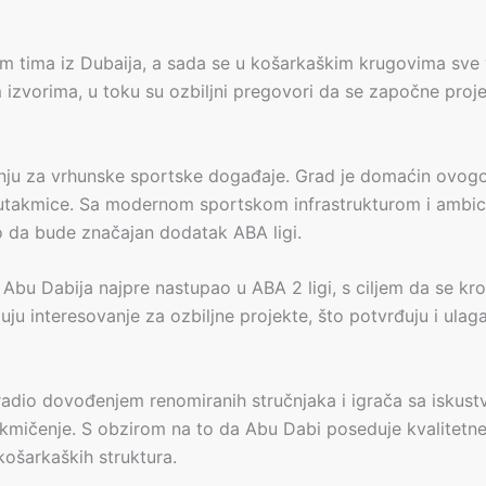
kom tima iz Dubaija, a sada se u košarkaškim krugovima sve
zvorima, u toku su ozbiljni pregovori da se započne projek
ju za vrhunske sportske događaje. Grad je domaćin ovogodi
utakmice. Sa modernom sportskom infrastrukturom i ambic
o da bude značajan dodatak ABA ligi.
 Abu Dabija najpre nastupao u ABA 2 ligi, s ciljem da se k
azuju interesovanje za ozbiljne projekte, što potvrđuju i ul
radio dovođenjem renomiranih stručnjaka i igrača sa iskustv
kmičenje. S obzirom na to da Abu Dabi poseduje kvalitetne 
ošarkaških struktura.