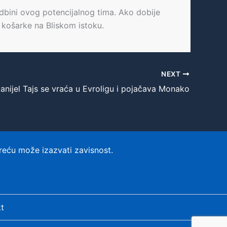
udbini ovog potencijalnog tima. Ako dobije
m košarke na Bliskom istoku.
NEXT
anijel Tajs se vraća u Evroligu i pojačava Monako
reću može izazvati zavisnost.
t