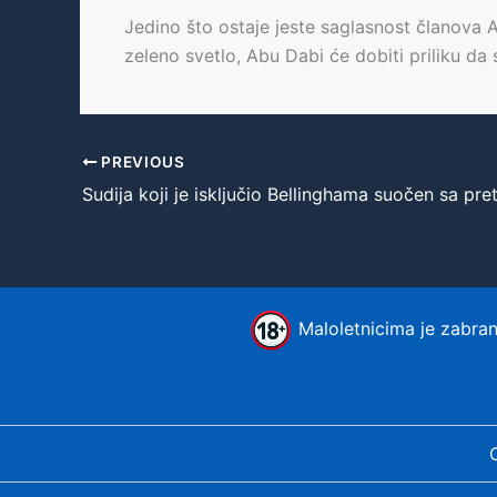
Jedino što ostaje jeste saglasnost članova 
zeleno svetlo, Abu Dabi će dobiti priliku da
PREVIOUS
Maloletnicima je zabranj