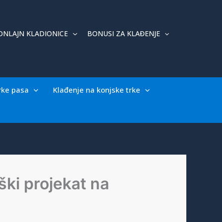
ONLAJN KLADIONICE
BONUSI ZA KLAĐENJE
rke pasa
Klađenje na konjske trke
ški projekat na