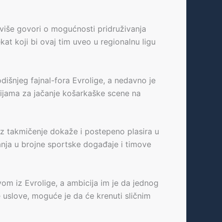
 više govori o mogućnosti pridruživanja
at koji bi ovaj tim uveo u regionalnu ligu
šnjeg fajnal-fora Evrolige, a nedavno je
ijama za jačanje košarkaške scene na
roz takmičenje dokaže i postepeno plasira u
aganja u brojne sportske događaje i timove
om iz Evrolige, a ambicija im je da jednog
uslove, moguće je da će krenuti sličnim