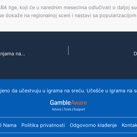
ABA lige, koji će u narednim mesecima odlučivati o daljoj s
 se dokaže na regionalnoj sceni i nastavi sa popularizacijo
Sudija koji je isključio Bellinghama suočen sa pretnjama na društvenim mrežama
D
eno da učestvuju u igrama na sreću. Učešće u igrama na s
O Nama
Politika privatnosti
Odgovorno klađenje
Kontak