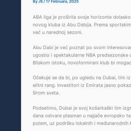
By
JS
/
17 Februara, 2025
ABA liga je proširila svoje horizonte dolas
novog kluba iz Abu Dabija. Prema sportskim i
već u narednoj sezoni.
Abu Dabi je već poznat po svom interesovan
ugostio i spektakularne NBA predsezonske 
Bliskom istoku, novoformirani klub bi moga
Očekuje se da bi, po ugledu na Dubai, tim iz
elitni rang. Investitori iz Emirata jasno pok
širom sveta.
Podsetimo, Dubai je svoj košarkaški tim izg
dana ostvare plasman u najjače evropsko ta
putem, uz podršku lokalnih i međunarodnih k