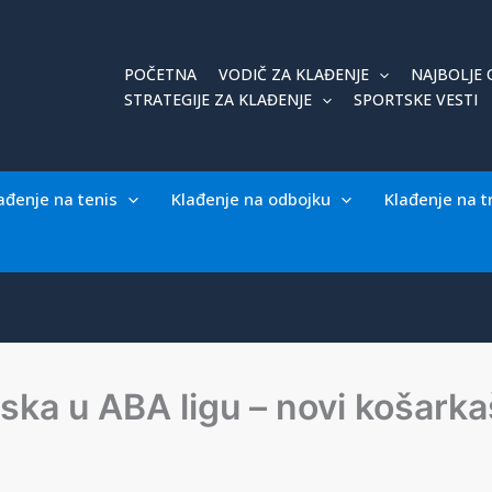
POČETNA
VODIČ ZA KLAĐENJE
NAJBOLJE 
STRATEGIJE ZA KLAĐENJE
SPORTSKE VESTI
ađenje na tenis
Klađenje na odbojku
Klađenje na t
ska u ABA ligu – novi košarka