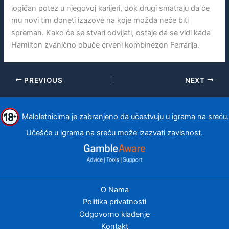
logičan potez u njegovoj karijeri, dok drugi smatraju da će
mu novi tim doneti izazove na koje možda neće biti
spreman. Kako će se stvari odvijati, ostaje da se vidi kada
Hamilton zvanično obuče crveni kombinezon Ferrarija.
PREVIOUS
NEXT
Maloletnicima je zabranjeno da učestvuju u igrama na sreću.
Učešće u igrama na sreću može izazvati zavisnost.
O Nama
Politika privatnosti
Odgovorno klađenje
Kontakt