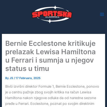
Skip
to
content
Bernie Ecclestone kritikuje
prelazak Lewisa Hamiltona
u Ferrari i sumnja u njegov
status u timu
By
JS
/
17 Februara, 2025
Bivši izvršni direktor Formule 1, Bernie Ecclestone, ponovo
je u centru pažnje zbog svojih kritika na račun Lewisa
Hamiltona nakon njegove odluke da od naredne sezone
pređe u Ferrari. Ecclestone, poznat po svojim direktnim