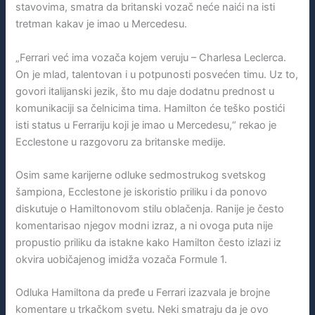
stavovima, smatra da britanski vozač neće naići na isti
tretman kakav je imao u Mercedesu.
„Ferrari već ima vozača kojem veruju – Charlesa Leclerca.
On je mlad, talentovan i u potpunosti posvećen timu. Uz to,
govori italijanski jezik, što mu daje dodatnu prednost u
komunikaciji sa čelnicima tima. Hamilton će teško postići
isti status u Ferrariju koji je imao u Mercedesu,“ rekao je
Ecclestone u razgovoru za britanske medije.
Osim same karijerne odluke sedmostrukog svetskog
šampiona, Ecclestone je iskoristio priliku i da ponovo
diskutuje o Hamiltonovom stilu oblačenja. Ranije je često
komentarisao njegov modni izraz, a ni ovoga puta nije
propustio priliku da istakne kako Hamilton često izlazi iz
okvira uobičajenog imidža vozača Formule 1.
Odluka Hamiltona da pređe u Ferrari izazvala je brojne
komentare u trkačkom svetu. Neki smatraju da je ovo