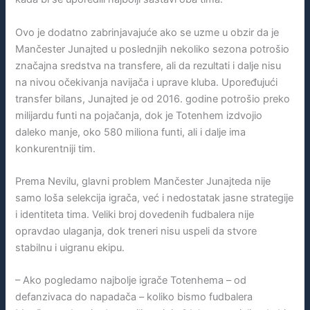
Ovo je dodatno zabrinjavajuće ako se uzme u obzir da je
Mančester Junajted u poslednjih nekoliko sezona potrošio
značajna sredstva na transfere, ali da rezultati i dalje nisu
na nivou očekivanja navijača i uprave kluba. Upoređujući
transfer bilans, Junajted je od 2016. godine potrošio preko
milijardu funti na pojačanja, dok je Totenhem izdvojio
daleko manje, oko 580 miliona funti, ali i dalje ima
konkurentniji tim.
Prema Nevilu, glavni problem Mančester Junajteda nije
samo loša selekcija igrača, već i nedostatak jasne strategije
i identiteta tima. Veliki broj dovedenih fudbalera nije
opravdao ulaganja, dok treneri nisu uspeli da stvore
stabilnu i uigranu ekipu.
– Ako pogledamo najbolje igrače Totenhema – od
defanzivaca do napadača – koliko bismo fudbalera