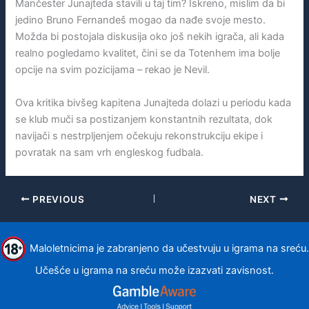
Mančester Junajteda stavili u taj tim? Iskreno, mislim da bi
jedino Bruno Fernandeš mogao da nađe svoje mesto.
Možda bi postojala diskusija oko još nekih igrača, ali kada
realno pogledamo kvalitet, čini se da Totenhem ima bolje
opcije na svim pozicijama – rekao je Nevil.
Ova kritika bivšeg kapitena Junajteda dolazi u periodu kada
se klub muči sa postizanjem konstantnih rezultata, dok
navijači s nestrpljenjem očekuju rekonstrukciju ekipe i
povratak na sam vrh engleskog fudbala.
PREVIOUS
NEXT
Maloletnicima je zabranjeno da učestvuju u igrama na sreću.
Učešće u igrama na sreću može izazvati zavisnost.