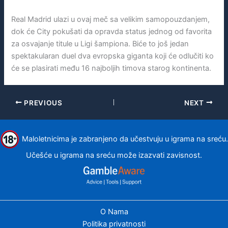
Real Madrid ulazi u ovaj meč sa velikim samopouzdanjem,
dok će City pokušati da opravda status jednog od favorita
za osvajanje titule u Ligi šampiona. Biće to još jedan
spektakularan duel dva evropska giganta koji će odlučiti ko
će se plasirati među 16 najboljih timova starog kontinenta.
PREVIOUS
NEXT
Maloletnicima je zabranjeno da učestvuju u igrama na sreću.
Učešće u igrama na sreću može izazvati zavisnost.
O Nama
Politika privatnosti