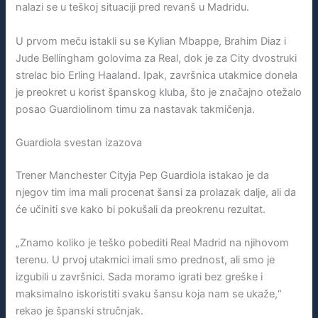
nalazi se u teškoj situaciji pred revanš u Madridu.
U prvom meču istakli su se Kylian Mbappe, Brahim Diaz i
Jude Bellingham golovima za Real, dok je za City dvostruki
strelac bio Erling Haaland. Ipak, završnica utakmice donela
je preokret u korist španskog kluba, što je značajno otežalo
posao Guardiolinom timu za nastavak takmičenja.
Guardiola svestan izazova
Trener Manchester Cityja Pep Guardiola istakao je da
njegov tim ima mali procenat šansi za prolazak dalje, ali da
će učiniti sve kako bi pokušali da preokrenu rezultat.
„Znamo koliko je teško pobediti Real Madrid na njihovom
terenu. U prvoj utakmici imali smo prednost, ali smo je
izgubili u završnici. Sada moramo igrati bez greške i
maksimalno iskoristiti svaku šansu koja nam se ukaže,“
rekao je španski stručnjak.