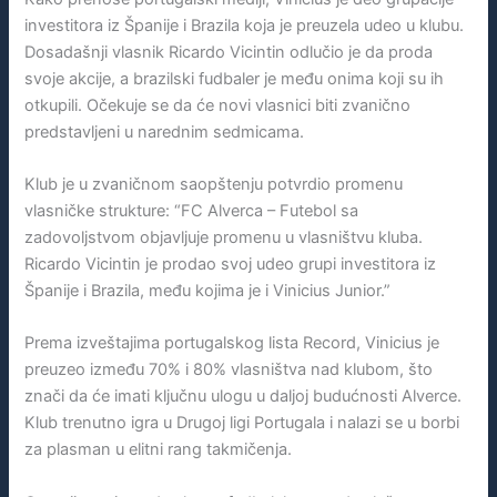
investitora iz Španije i Brazila koja je preuzela udeo u klubu.
Dosadašnji vlasnik Ricardo Vicintin odlučio je da proda
svoje akcije, a brazilski fudbaler je među onima koji su ih
otkupili. Očekuje se da će novi vlasnici biti zvanično
predstavljeni u narednim sedmicama.
Klub je u zvaničnom saopštenju potvrdio promenu
vlasničke strukture: “FC Alverca – Futebol sa
zadovoljstvom objavljuje promenu u vlasništvu kluba.
Ricardo Vicintin je prodao svoj udeo grupi investitora iz
Španije i Brazila, među kojima je i Vinicius Junior.”
Prema izveštajima portugalskog lista Record, Vinicius je
preuzeo između 70% i 80% vlasništva nad klubom, što
znači da će imati ključnu ulogu u daljoj budućnosti Alverce.
Klub trenutno igra u Drugoj ligi Portugala i nalazi se u borbi
za plasman u elitni rang takmičenja.