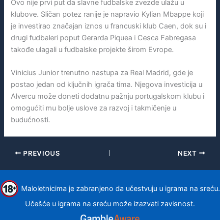
Ovo nije prvi put da slavne fudbalske zvezde ulažu u
klubove. Sličan potez ranije je napravio Kylian Mbappe koji
je investirao značajan iznos u francuski klub Caen, dok su i
drugi fudbaleri poput Gerarda Piquea i Cesca Fabregasa
takođe ulagali u fudbalske projekte širom Evrope.
Vinicius Junior trenutno nastupa za Real Madrid, gde je
postao jedan od ključnih igrača tima. Njegova investicija u
Alvercu može doneti dodatnu pažnju portugalskom klubu i
omogućiti mu bolje uslove za razvoj i takmičenje u
budućnosti.
PREVIOUS
NEXT
Maloletnicima je zabranjeno da učestvuju u igrama na sreću.
Učešće u igrama na sreću može izazvati zavisnost.