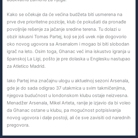
Kako se očekuje da će većina budžeta biti usmerena na
prve dve prioritetne pozicije, klub će pokušati da pronađe
povoljnije rešenje za jačanje sredine terena. Tu dolazi u
obzir iskusni Tomas Partej, koji se još uvek nije dogovorio
oko novog ugovora sa Arsenalom i mogao bi biti slobodan
igrač na leto. Osim toga, Ghanac već ima iskustvo igranja u
španskoj La Ligi, pošto je pre dolaska u Englesku nastupao
za Atletico Madrid.
Iako Partej ima značajnu ulogu u aktuelnoj sezoni Arsenala,
gde je do sada odigrao 37 utakmica u svim takmičenjima,
njegova budućnost u londonskom klubu ostaje neizvesna.
Menadžer Arsenala, Mikel Arteta, ranije je izjavio da bi voleo
da Ghanac ostane u klubu, pa mogućnost potpisivanja
novog ugovora i dalje postoji, ali će sve zavisiti od narednih
pregovora.