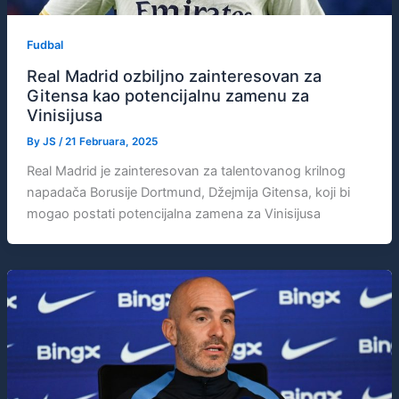
Fudbal
Real Madrid ozbiljno zainteresovan za
Gitensa kao potencijalnu zamenu za
Vinisijusa
By
JS
/
21 Februara, 2025
Real Madrid je zainteresovan za talentovanog krilnog
napadača Borusije Dortmund, Džejmija Gitensa, koji bi
mogao postati potencijalna zamena za Vinisijusa