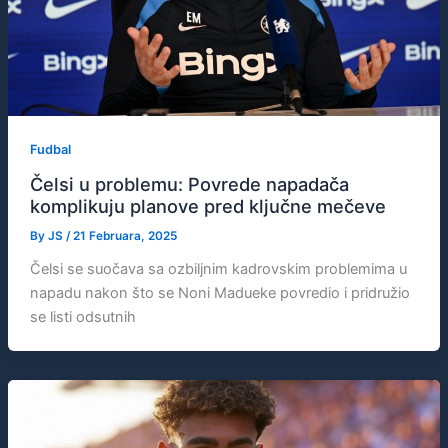
Fudbal
Čelsi u problemu: Povrede napadača
komplikuju planove pred ključne mečeve
By
JS
/
21 Februara, 2025
Čelsi se suočava sa ozbiljnim kadrovskim problemima u
napadu nakon što se Noni Madueke povredio i pridružio
se listi odsutnih