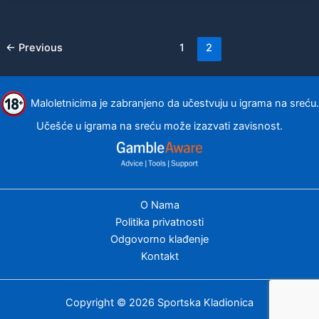
←
Previous
1
2
Maloletnicima je zabranjeno da učestvuju u igrama na sreću.
Učešće u igrama na sreću može izazvati zavisnost.
O Nama
Politika privatnosti
Odgovorno klađenje
Kontakt
Copyright © 2026 Sportska Kladionica