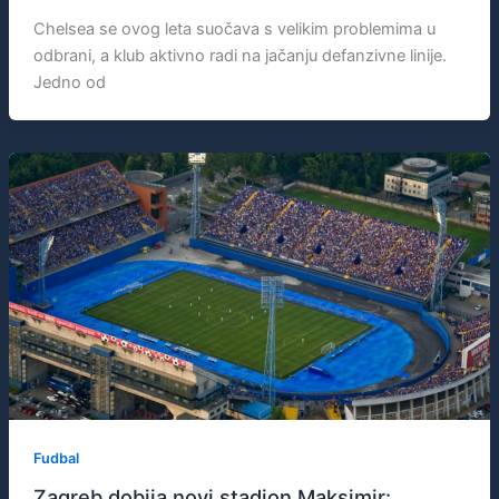
Chelsea se ovog leta suočava s velikim problemima u
odbrani, a klub aktivno radi na jačanju defanzivne linije.
Jedno od
Fudbal
Zagreb dobija novi stadion Maksimir: