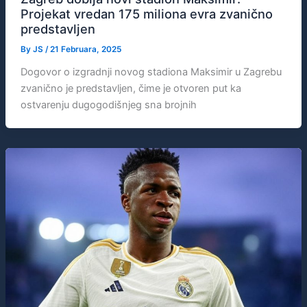
Projekat vredan 175 miliona evra zvanično
predstavljen
By
JS
/
21 Februara, 2025
Dogovor o izgradnji novog stadiona Maksimir u Zagrebu
zvanično je predstavljen, čime je otvoren put ka
ostvarenju dugogodišnjeg sna brojnih