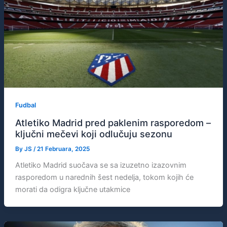
Fudbal
Atletiko Madrid pred paklenim rasporedom –
ključni mečevi koji odlučuju sezonu
By
JS
/
21 Februara, 2025
Atletiko Madrid suočava se sa izuzetno izazovnim
rasporedom u narednih šest nedelja, tokom kojih će
morati da odigra ključne utakmice