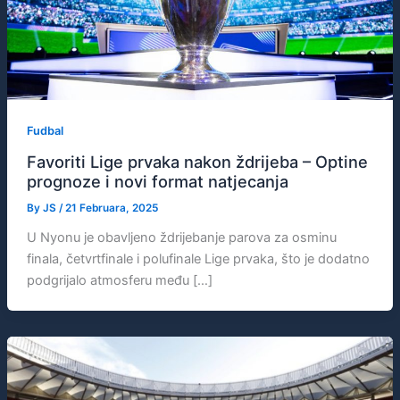
Fudbal
Favoriti Lige prvaka nakon ždrijeba – Optine
prognoze i novi format natjecanja
By
JS
/
21 Februara, 2025
U Nyonu je obavljeno ždrijebanje parova za osminu
finala, četvrtfinale i polufinale Lige prvaka, što je dodatno
podgrijalo atmosferu među […]