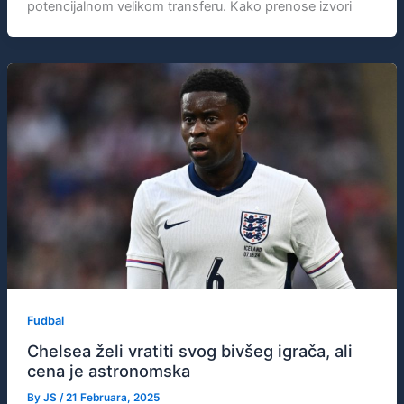
potencijalnom velikom transferu. Kako prenose izvori
Fudbal
Chelsea želi vratiti svog bivšeg igrača, ali
cena je astronomska
By
JS
/
21 Februara, 2025