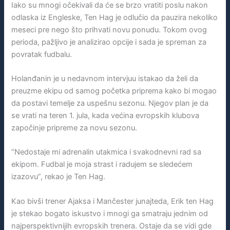
Iako su mnogi očekivali da će se brzo vratiti poslu nakon
odlaska iz Engleske, Ten Hag je odlučio da pauzira nekoliko
meseci pre nego što prihvati novu ponudu. Tokom ovog
perioda, pažljivo je analizirao opcije i sada je spreman za
povratak fudbalu.
Holanđanin je u nedavnom intervjuu istakao da želi da
preuzme ekipu od samog početka priprema kako bi mogao
da postavi temelje za uspešnu sezonu. Njegov plan je da
se vrati na teren 1. jula, kada većina evropskih klubova
započinje pripreme za novu sezonu.
“Nedostaje mi adrenalin utakmica i svakodnevni rad sa
ekipom. Fudbal je moja strast i radujem se sledećem
izazovu”, rekao je Ten Hag.
Kao bivši trener Ajaksa i Mančester junajteda, Erik ten Hag
je stekao bogato iskustvo i mnogi ga smatraju jednim od
najperspektivnijih evropskih trenera. Ostaje da se vidi gde