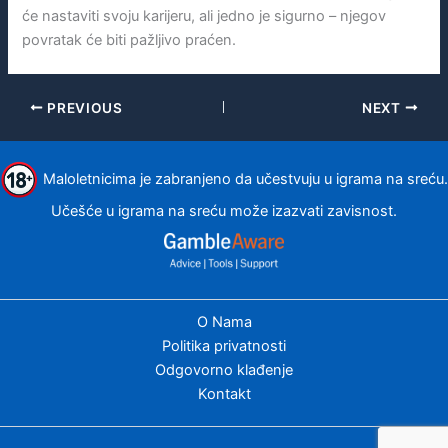
će nastaviti svoju karijeru, ali jedno je sigurno – njegov
povratak će biti pažljivo praćen.
PREVIOUS
NEXT
Maloletnicima je zabranjeno da učestvuju u igrama na sreću.
Učešće u igrama na sreću može izazvati zavisnost.
O Nama
Politika privatnosti
Odgovorno klađenje
Kontakt