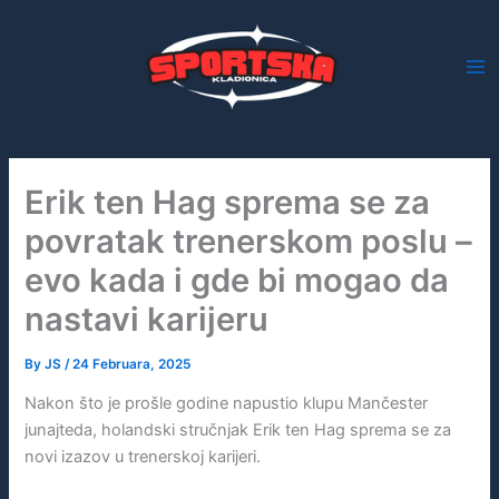
Skip
to
content
Erik ten Hag sprema se za
povratak trenerskom poslu –
evo kada i gde bi mogao da
nastavi karijeru
By
JS
/
24 Februara, 2025
Nakon što je prošle godine napustio klupu Mančester
junajteda, holandski stručnjak Erik ten Hag sprema se za
novi izazov u trenerskoj karijeri.