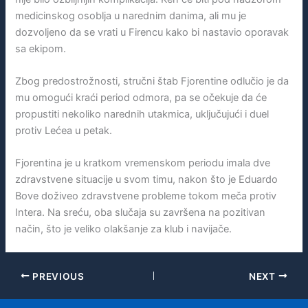
medicinskog osoblja u narednim danima, ali mu je
dozvoljeno da se vrati u Firencu kako bi nastavio oporavak
sa ekipom.
Zbog predostrožnosti, stručni štab Fjorentine odlučio je da
mu omogući kraći period odmora, pa se očekuje da će
propustiti nekoliko narednih utakmica, uključujući i duel
protiv Lećea u petak.
Fjorentina je u kratkom vremenskom periodu imala dve
zdravstvene situacije u svom timu, nakon što je Eduardo
Bove doživeo zdravstvene probleme tokom meča protiv
Intera. Na sreću, oba slučaja su završena na pozitivan
način, što je veliko olakšanje za klub i navijače.
PREVIOUS
NEXT