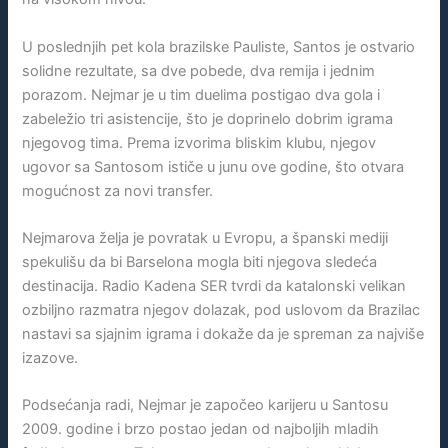
U poslednjih pet kola brazilske Pauliste, Santos je ostvario
solidne rezultate, sa dve pobede, dva remija i jednim
porazom. Nejmar je u tim duelima postigao dva gola i
zabeležio tri asistencije, što je doprinelo dobrim igrama
njegovog tima. Prema izvorima bliskim klubu, njegov
ugovor sa Santosom ističe u junu ove godine, što otvara
mogućnost za novi transfer.
Nejmarova želja je povratak u Evropu, a španski mediji
spekulišu da bi Barselona mogla biti njegova sledeća
destinacija. Radio Kadena SER tvrdi da katalonski velikan
ozbiljno razmatra njegov dolazak, pod uslovom da Brazilac
nastavi sa sjajnim igrama i dokaže da je spreman za najviše
izazove.
Podsećanja radi, Nejmar je započeo karijeru u Santosu
2009. godine i brzo postao jedan od najboljih mladih