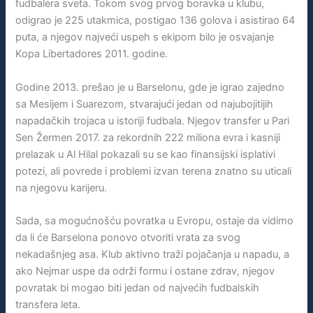
fudbalera sveta. Tokom svog prvog boravka u klubu,
odigrao je 225 utakmica, postigao 136 golova i asistirao 64
puta, a njegov najveći uspeh s ekipom bilo je osvajanje
Kopa Libertadores 2011. godine.
Godine 2013. prešao je u Barselonu, gde je igrao zajedno
sa Mesijem i Suarezom, stvarajući jedan od najubojitijih
napadačkih trojaca u istoriji fudbala. Njegov transfer u Pari
Sen Žermen 2017. za rekordnih 222 miliona evra i kasniji
prelazak u Al Hilal pokazali su se kao finansijski isplativi
potezi, ali povrede i problemi izvan terena znatno su uticali
na njegovu karijeru.
Sada, sa mogućnošću povratka u Evropu, ostaje da vidimo
da li će Barselona ponovo otvoriti vrata za svog
nekadašnjeg asa. Klub aktivno traži pojačanja u napadu, a
ako Nejmar uspe da održi formu i ostane zdrav, njegov
povratak bi mogao biti jedan od najvećih fudbalskih
transfera leta.