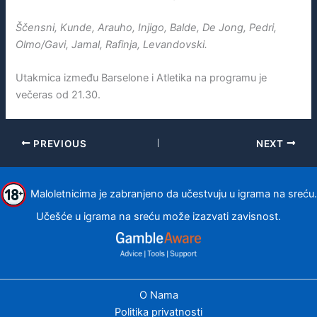
Ščensni, Kunde, Arauho, Injigo, Balde, De Jong, Pedri,
Olmo/Gavi, Jamal, Rafinja, Levandovski.
Utakmica između Barselone i Atletika na programu je
večeras od 21.30.
PREVIOUS
NEXT
Maloletnicima je zabranjeno da učestvuju u igrama na sreću.
Učešće u igrama na sreću može izazvati zavisnost.
O Nama
Politika privatnosti