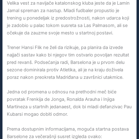
Velika vest za navijače katalonskog kluba jeste da je Lamin
Jamal spreman za nastup. Mladi fudbaler propustio je
trening u ponedeljak iz predostrožnosti, nakon udarca koji
je zadobio u palac tokom susreta sa Las Palmasom, ali se
očekuje da zauzme svoje mesto u startnoj postavi.
Trener Hansi Flik ne želi da rizikuje, pa planira da izvede
najjači sastav kako bi njegov tim ostvario povoljan rezultat
pred revanš. Podsećanja radi, Barselona je u prvom delu
sezone dominirala protiv Atletika, ali je na kraju doživela
poraz nakon preokreta Madriđana u završnici utakmice.
Jedna od promena u odnosu na prethodni meč biće
povratak Frenkija de Jonga, Ronalda Arauha i Injiga
Martineza u startnih jedanaest, dok bi mladi defanzivac Pau
Kubarsi mogao dobiti odmor.
Prema dostupnim informacijama, moguća startna postava
Barselone za večerašnji susret izgleda ovako: