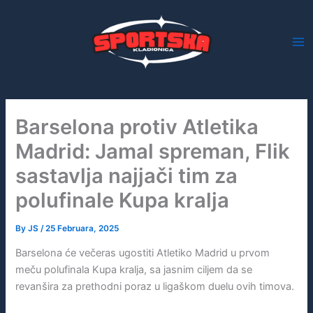
Skip
to
content
Barselona protiv Atletika
Madrid: Jamal spreman, Flik
sastavlja najjači tim za
polufinale Kupa kralja
By
JS
/
25 Februara, 2025
Barselona će večeras ugostiti Atletiko Madrid u prvom
meču polufinala Kupa kralja, sa jasnim ciljem da se
revanšira za prethodni poraz u ligaškom duelu ovih timova.