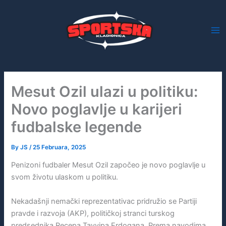
Skip
to
content
Mesut Ozil ulazi u politiku:
Novo poglavlje u karijeri
fudbalske legende
By
JS
/
25 Februara, 2025
Penizoni fudbaler Mesut Ozil započeo je novo poglavlje u
svom životu ulaskom u politiku.
Nekadašnji nemački reprezentativac pridružio se Partiji
pravde i razvoja (AKP), političkoj stranci turskog
predsednika Recepa Tayyipa Erdogana. Prema navodima