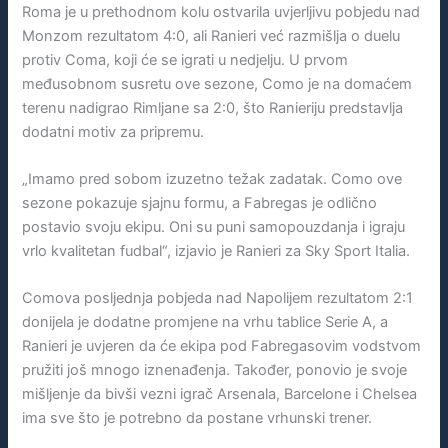
Roma je u prethodnom kolu ostvarila uvjerljivu pobjedu nad
Monzom rezultatom 4:0, ali Ranieri već razmišlja o duelu
protiv Coma, koji će se igrati u nedjelju. U prvom
međusobnom susretu ove sezone, Como je na domaćem
terenu nadigrao Rimljane sa 2:0, što Ranieriju predstavlja
dodatni motiv za pripremu.
„Imamo pred sobom izuzetno težak zadatak. Como ove
sezone pokazuje sjajnu formu, a Fabregas je odlično
postavio svoju ekipu. Oni su puni samopouzdanja i igraju
vrlo kvalitetan fudbal“, izjavio je Ranieri za Sky Sport Italia.
Comova posljednja pobjeda nad Napolijem rezultatom 2:1
donijela je dodatne promjene na vrhu tablice Serie A, a
Ranieri je uvjeren da će ekipa pod Fabregasovim vodstvom
pružiti još mnogo iznenađenja. Također, ponovio je svoje
mišljenje da bivši vezni igrač Arsenala, Barcelone i Chelsea
ima sve što je potrebno da postane vrhunski trener.