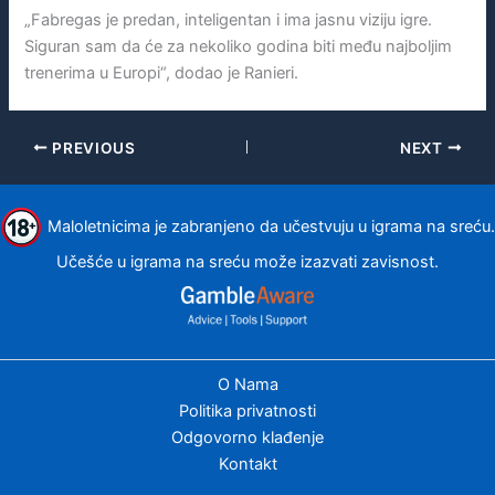
„Fabregas je predan, inteligentan i ima jasnu viziju igre.
Siguran sam da će za nekoliko godina biti među najboljim
trenerima u Europi“, dodao je Ranieri.
PREVIOUS
NEXT
Maloletnicima je zabranjeno da učestvuju u igrama na sreću.
Učešće u igrama na sreću može izazvati zavisnost.
O Nama
Politika privatnosti
Odgovorno klađenje
Kontakt