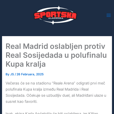
Skip
to
content
Real Madrid oslabljen protiv
Real Sosijedada u polufinalu
Kupa kralja
By
JS
/
26 Februara, 2025
Večeras će se na stadionu “Reale Arena” odigrati prvi meč
polufinala Kupa kralja između Real Madrida i Real
Sosijedada. Očekuje se uzbudljiv duel, ali Madriđani ulaze u
susret kao favoriti.
Ipak, ekipa Karla Anćelotija će biti oslabljena, jer Kilijan