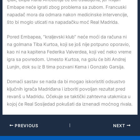
Embape neće igrati zbog problema sa zubom. Francuski
napadač mora da odmara nakon medicinske intervencije,
što bi moglo uticati na napadačku moć Real Madrida.
Pored Embapea, “kraljevski klub” neće moći da računa ni
na golmana Tiba Kurtoa, koji se još nije potpuno oporavio,
kao ni na kapitena Federika Valverdea, koji već neko vreme
igra sa povredom. Umesto Kurtoa, na golu će biti Andrej
Lunjin, dok su iz B tima pozvani Kema i Gonzalo Garsija.
Domaći sastav se nada da bi mogao iskoristiti odsustvo
ključnih igrača Madriđana i izboriti povoljan rezultat pred
revanš u Madridu. Očekuje se taktički zahtevna utakmica u
kojoj će Real Sosijedad pokušati da iznenadi moćnog rivala.
PREVIOUS
NEXT