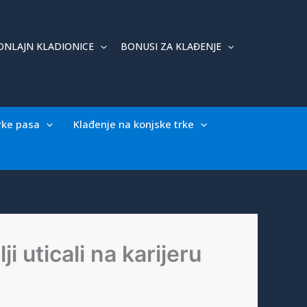
ONLAJN KLADIONICE
BONUSI ZA KLAĐENJE
rke pasa
Klađenje na konjske trke
i uticali na karijeru