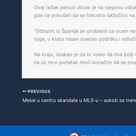
Ovaj težak period uticao je na njegovu odlu
gde će pokušati da se fokusira isključivo n
“Odlazim iz Španije jer problemi sa ocem ne 
toga, u klubu nisam osećao podršku i odluči
Na kraju, istakao je da bi voleo da ima bolj
će uz novi početak moći konačno da se posve
PREVIOUS