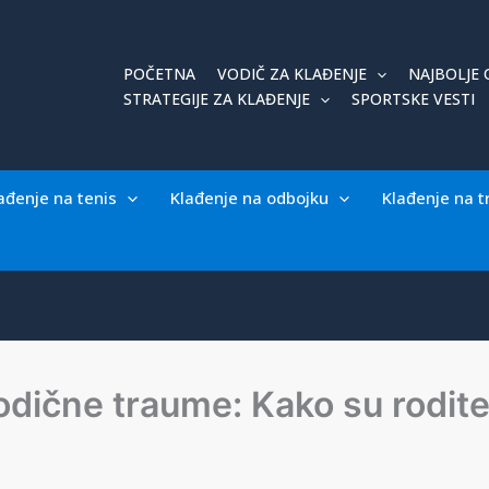
POČETNA
VODIČ ZA KLAĐENJE
NAJBOLJE 
STRATEGIJE ZA KLAĐENJE
SPORTSKE VESTI
ađenje na tenis
Klađenje na odbojku
Klađenje na t
dične traume: Kako su roditelj