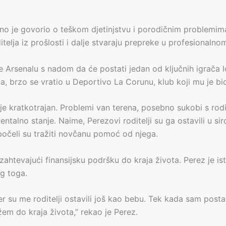
no je govorio o teškom djetinjstvu i porodičnim problemima
telja iz prošlosti i dalje stvaraju prepreke u profesionalno
se Arsenalu s nadom da će postati jedan od ključnih igrač
, brzo se vratio u Deportivo La Corunu, klub koji mu je bi
 kratkotrajan. Problemi van terena, posebno sukobi s rodite
entalno stanje. Naime, Perezovi roditelji su ga ostavili u si
počeli su tražiti novčanu pomoć od njega.
ahtevajući finansijsku podršku do kraja života. Perez je is
og toga.
er su me roditelji ostavili još kao bebu. Tek kada sam posta
em do kraja života,” rekao je Perez.