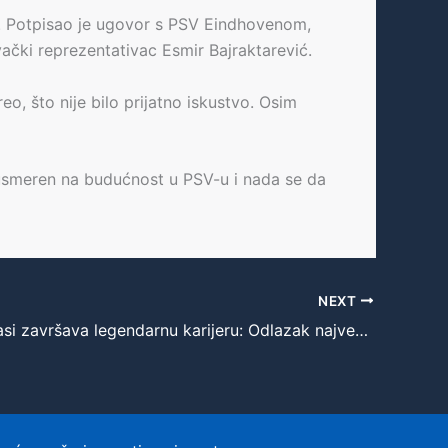
ri. Potpisao je ugovor s PSV Eindhovenom,
ački reprezentativac Esmir Bajraktarević.
o, što nije bilo prijatno iskustvo. Osim
e usmeren na budućnost u PSV-u i nada se da
NEXT
Diana Taurasi završava legendarnu karijeru: Odlazak najveće košarkašice svih vremena