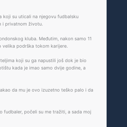
 koji su uticali na njegovu fudbalsku
m i privatnom životu.
a londonskog kluba. Međutim, nakon samo 11
o velika podrška tokom karijere.
ljima koji su ga napustili još dok je bio
rotištu kada je imao samo dvije godine, a
takao da mu je ovo izuzetno teško palo i da
o fudbaler, počeli su me tražiti, a sada moj