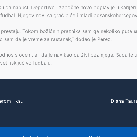
ku da napusti Deportivo i započne novo poglavlje u karije
a fudbal. Njegov novi saigrač biće i mladi bosanskohercegov
prestaju. Tokom božićnih praznika sam ga nekoliko puta sre
o sam da je vreme za rastanak,” dodao je Perez.
i odnos s ocem, ali da je navikao da živi bez njega. Sada j
ti isključivo fudbalu.
Messi u centru skandala u MLS-u – sukob sa trenerom i kazna lige