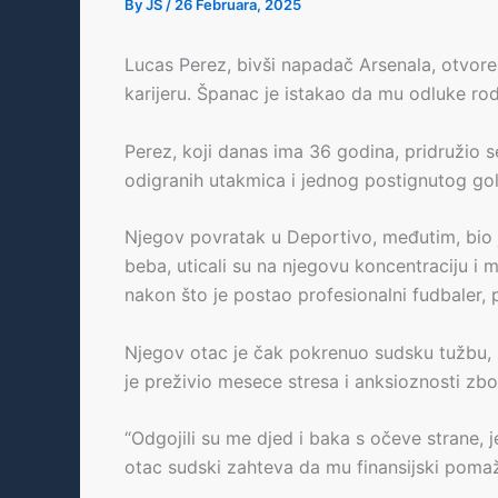
By
JS
/
26 Februara, 2025
Lucas Perez, bivši napadač Arsenala, otvore
karijeru. Španac je istakao da mu odluke rodi
Perez, koji danas ima 36 godina, pridružio 
odigranih utakmica i jednog postignutog gola
Njegov povratak u Deportivo, međutim, bio je
beba, uticali su na njegovu koncentraciju i m
nakon što je postao profesionalni fudbaler, 
Njegov otac je čak pokrenuo sudsku tužbu, z
je preživio mesece stresa i anksioznosti zb
“Odgojili su me djed i baka s očeve strane, j
otac sudski zahteva da mu finansijski pomaž