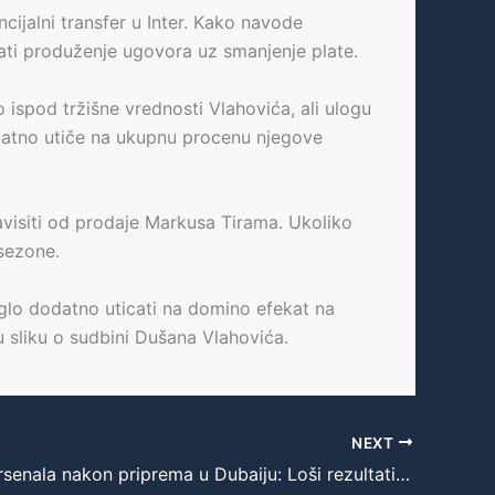
cijalni transfer u Inter. Kako navode
vati produženje ugovora uz smanjenje plate.
 ispod tržišne vrednosti Vlahovića, ali ulogu
datno utiče na ukupnu procenu njegove
zavisiti od prodaje Markusa Tirama. Ukoliko
sezone.
glo dodatno uticati na domino efekat na
u sliku o sudbini Dušana Vlahovića.
NEXT
Problemi Arsenala nakon priprema u Dubaiju: Loši rezultati i promašena transfer politika