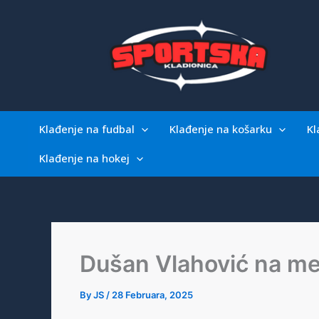
Skip
to
content
Klađenje na fudbal
Klađenje na košarku
Kl
Klađenje na hokej
Dušan Vlahović na me
By
JS
/
28 Februara, 2025