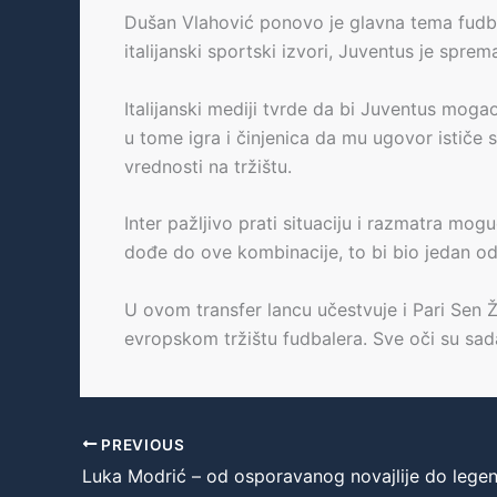
Dušan Vlahović ponovo je glavna tema fudbals
italijanski sportski izvori, Juventus je sp
Italijanski mediji tvrde da bi Juventus moga
u tome igra i činjenica da mu ugovor istič
vrednosti na tržištu.
Inter pažljivo prati situaciju i razmatra mo
dođe do ove kombinacije, to bi bio jedan od
U ovom transfer lancu učestvuje i Pari Sen
evropskom tržištu fudbalera. Sve oči su sada
PREVIOUS