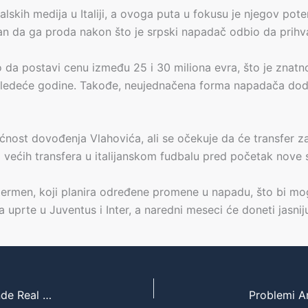
kih medija u Italiji, a ovoga puta u fokusu je njegov poten
reman da ga proda nakon što je srpski napadač odbio da prih
o da postavi cenu između 25 i 30 miliona evra, što je znatno
e sledeće godine. Takođe, neujednačena forma napadača do
gućnost dovođenja Vlahovića, ali se očekuje da će transfer 
 većih transfera u italijanskom fudbalu pred početak nove 
 Žermen, koji planira određene promene u napadu, što bi mo
 uprte u Juventus i Inter, a naredni meseci će doneti jasnij
Luka Modrić – od osporavanog novajlije do legende Real Madrida