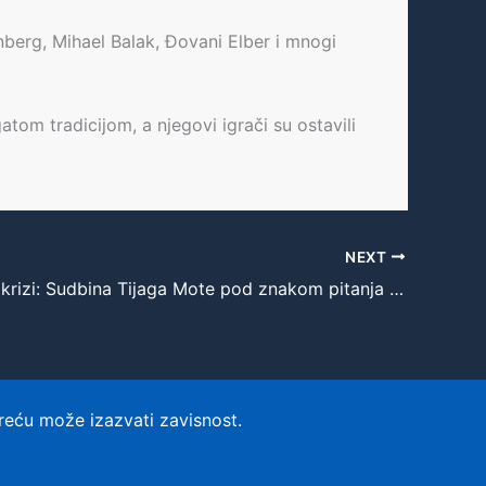
nberg, Mihael Balak, Đovani Elber i mnogi
tom tradicijom, a njegovi igrači su ostavili
NEXT
Juventus u krizi: Sudbina Tijaga Mote pod znakom pitanja zbog visokih troškova raskida ugovora
reću može izazvati zavisnost.