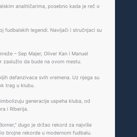
lskim analitičarima, posebno kada je reč o
j fudbalskih legendi. Navijači i stručnjaci su
 mreže – Sep Majer, Oliver Kan i Manuel
ajer zaslužio da bude na ovom mestu.
ljih defanzivaca svih vremena. Uz njega su
ok trag u klubu.
simbolizuju generacije uspeha kluba, od
a i Riberija.
Bomer,” dugo je držao rekord za najviše
rio brojne rekorde u modernom fudbalu.