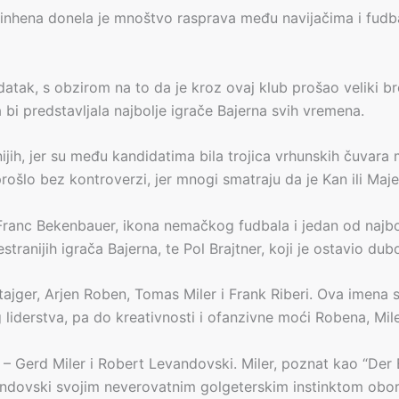
Minhena donela je mnoštvo rasprava među navijačima i fudba
atak, s obzirom na to da je kroz ovaj klub prošao veliki bro
 bi predstavljala najbolje igrače Bajerna svih vremena.
ijih, jer su među kandidatima bila trojica vrhunskih čuvara
e prošlo bez kontroverzi, jer mnogi smatraju da je Kan ili M
 Franc Bekenbauer, ikona nemačkog fudbala i jedan od najbo
stranijih igrača Bajerna, te Pol Brajtner, koji je ostavio dub
tajger, Arjen Roben, Tomas Miler i Frank Riberi. Ova imena 
iderstva, pa do kreativnosti i ofanzivne moći Robena, Miler
– Gerd Miler i Robert Levandovski. Miler, poznat kao “Der 
vandovski svojim neverovatnim golgeterskim instinktom obo