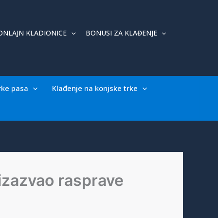
ONLAJN KLADIONICE
BONUSI ZA KLAĐENJE
rke pasa
Klađenje na konjske trke
e izazvao rasprave