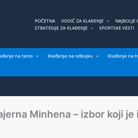
POČETNA
VODIČ ZA KLAĐENJE
NAJBOLJE 
STRATEGIJE ZA KLAĐENJE
SPORTSKE VESTI
ađenje na tenis
Klađenje na odbojku
Klađenje na t
 Bajerna Minhena – izbor koji j