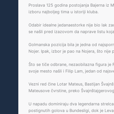
Proslava 125 godina postojanja Bajerna iz 
izboru najboljeg tima u istoriji kluba.
Odabir idealne jedanaestorke nije bio lak zad
se našli pred izazovom da naprave listu koja
Golmanska pozicija bila je jedna od najsporn
Nojer. Ipak, izbor je pao na Nojera, što nij
Što se tiče odbrane, nezaobilazna figura je
svoje mesto našli i Filip Lam, jedan od najsve
Vezni red čine Lotar Mateus, Bastijan Švajnš
Mateusove čvrstine, preko Švajnštajgerovog l
U napadu dominiraju dva legendarna strelca 
postignutih golova u Bundesligi, dok je Le