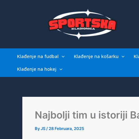
Skip
to
content
Klađenje na fudbal
Klađenje na košarku
Kl
Klađenje na hokej
Najbolji tim u istoriji
By
JS
/
28 Februara, 2025