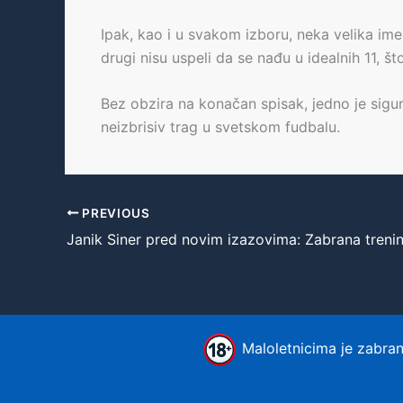
Ipak, kao i u svakom izboru, neka velika im
drugi nisu uspeli da se nađu u idealnih 11, š
Bez obzira na konačan spisak, jedno je sigur
neizbrisiv trag u svetskom fudbalu.
PREVIOUS
Maloletnicima je zabranj