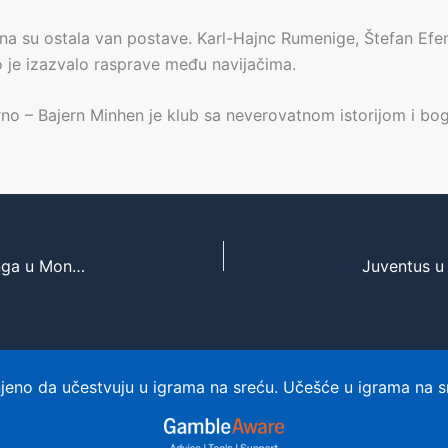
ena su ostala van postave. Karl-Hajnc Rumenige, Štefan Efe
to je izazvalo rasprave među navijačima.
no – Bajern Minhen je klub sa neverovatnom istorijom i boga
Janik Siner pred novim izazovima: Zabrana treninga u Monte Karlu ga primorala na selidbu
eno da učestvuju u igrama na sreću. Učešće u igrama na s