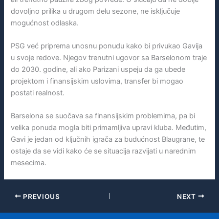
dovoljno prilika u drugom delu sezone, ne isključuje
mogućnost odlaska.
PSG već priprema unosnu ponudu kako bi privukao Gavija
u svoje redove. Njegov trenutni ugovor sa Barselonom traje
do 2030. godine, ali ako Parizani uspeju da ga ubede
projektom i finansijskim uslovima, transfer bi mogao
postati realnost.
Barselona se suočava sa finansijskim problemima, pa bi
velika ponuda mogla biti primamljiva upravi kluba. Međutim,
Gavi je jedan od ključnih igrača za budućnost Blaugrane, te
ostaje da se vidi kako će se situacija razvijati u narednim
mesecima.
PREVIOUS
NEXT