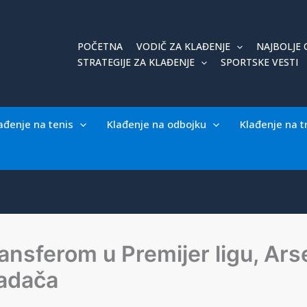
POČETNA
VODIČ ZA KLAĐENJE
NAJBOLJE 
STRATEGIJE ZA KLAĐENJE
SPORTSKE VESTI
ađenje na tenis
Klađenje na odbojku
Klađenje na t
ansferom u Premijer ligu, Ars
padača