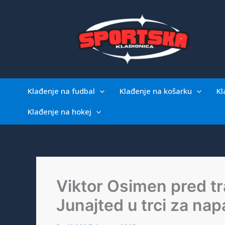
Skip
to
content
Klađenje na fudbal
Klađenje na košarku
Kl
Klađenje na hokej
Viktor Osimen pred tr
Junajted u trci za na