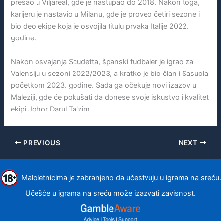
prešao u Viljareal, gde je nastupao do 2018. Nakon toga,
karijeru je nastavio u Milanu, gde je proveo četiri sezone i
bio deo ekipe koja je osvojila titulu prvaka Italije 2022.
godine.
Nakon osvajanja Scudetta, španski fudbaler je igrao za
Valensiju u sezoni 2022/2023, a kratko je bio član i Sasuola
početkom 2023. godine. Sada ga očekuje novi izazov u
Maleziji, gde će pokušati da donese svoje iskustvo i kvalitet
ekipi Johor Darul Ta'zim.
PREVIOUS
NEXT
Maloletnicima je zabranjeno da učestvuju u igrama na sreću.
Učešće u igrama na sreću može izazvati zavisnost.