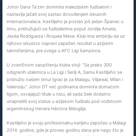
Johor Darul Ta'zim dominira malezijskim fudbalom i
nastavlja jačati svoj sastav dovođenjem iskusnih
internacionalaca. Kastiljeho je postao još jedan Španac u
timu, pridružujući se fudbalerima poput Jordija Amata,
Jeséa Rodrígueza i Roquea Mese. Klub ima ambiciju da uz
njihovo iskustvo napravi zapažen rezultat u azijskim
takmičenjima, pre svega u AFC Ligi šampiona.
U zvaničnom saopštenju kluba stoji: “Sa preko 300
odigranih utakmica u La Ligi i Seriji A, Samu Kastiljeho se
pridružio našem timu! Igrao je za Malagu, Viljareal, Milan i
Valensiju.” Johor DT već godinama dominira domaćom
ligom, osvajajući titule u nizu, ali sada žele dodatno
unaprediti svoj status u azijskom fudbalu pod vođstvom
argentinskog trenera Héctora Bidoglija.
Kastiljeho je svoju profesionalnu karijeru započeo u Málagi
2014. godine, gde je proveo godinu dana pre nego što je