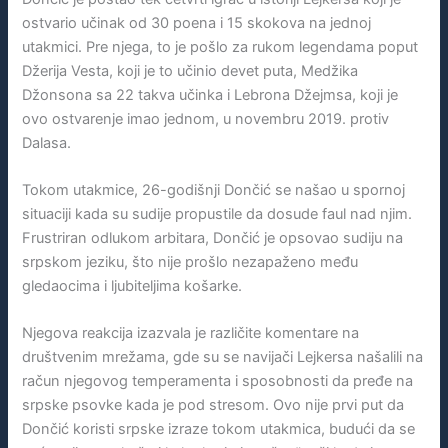
ostvario učinak od 30 poena i 15 skokova na jednoj
utakmici. Pre njega, to je pošlo za rukom legendama poput
Džerija Vesta, koji je to učinio devet puta, Medžika
Džonsona sa 22 takva učinka i Lebrona Džejmsa, koji je
ovo ostvarenje imao jednom, u novembru 2019. protiv
Dalasa.
Tokom utakmice, 26-godišnji Dončić se našao u spornoj
situaciji kada su sudije propustile da dosude faul nad njim.
Frustriran odlukom arbitara, Dončić je opsovao sudiju na
srpskom jeziku, što nije prošlo nezapaženo među
gledaocima i ljubiteljima košarke.
Njegova reakcija izazvala je različite komentare na
društvenim mrežama, gde su se navijači Lejkersa našalili na
račun njegovog temperamenta i sposobnosti da pređe na
srpske psovke kada je pod stresom. Ovo nije prvi put da
Dončić koristi srpske izraze tokom utakmica, budući da se