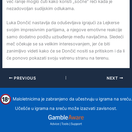
već ranije moglo čuti kako koristi „sočne“ reči kada je
nezadovoljan sudijskim odlukama.
Luka Dončić nastavlja da oduševljava igrajući za Lejkerse
svojim impresivnim partijama, a njegove emotivne reakcije
samo dodatno podižu uzbuđenje među navijačima. Sledeći
meč očekuje se sa velikim interesovanjem, jer će biti
zanimljivo videti kako će se Dončić nositi sa pritiskom i da li
će ponovo pokazati svoju vatrenu stranu na terenu.
PREVIOUS
NEXT
Maloletnicima je zabranjeno da učestvuju u igrama na sreću.
Učešće u igrama na sreću može izazvati zavisnost.