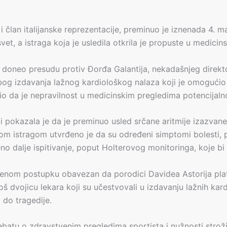
i član italijanske reprezentacije, preminuo je iznenada 4. m
t, a istraga koja je usledila otkrila je propuste u medicinsk
a doneo presudu protiv Đorđa Galantija, nekadašnjeg direkt
og izdavanja lažnog kardiološkog nalaza koji je omogućio A
io da je nepravilnost u medicinskim pregledima potencijaln
 pokazala je da je preminuo usled srčane aritmije izazvan
om istragom utvrđeno je da su određeni simptomi bolesti, p
eno dalje ispitivanje, poput Holterovog monitoringa, koje bi
penom postupku obavezan da porodici Davidea Astorija plati
š dvojicu lekara koji su učestvovali u izdavanju lažnih kard
 do tragedije.
ebatu o zdravstvenim pregledima sportista i nužnosti stroži