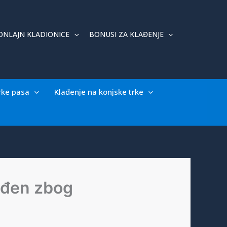
ONLAJN KLADIONICE
BONUSI ZA KLAĐENJE
rke pasa
Klađenje na konjske trke
suđen zbog