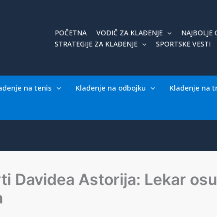
POČETNA
VODIČ ZA KLAĐENJE
NAJBOLJE 
STRATEGIJE ZA KLAĐENJE
SPORTSKE VESTI
ađenje na tenis
Klađenje na odbojku
Klađenje na t
ti Davidea Astorija: Lekar o
a