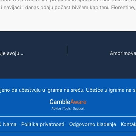
 i navijači i danas odaju počast bivšem kapitenu Fiorentine, 
Hulijan Alvarez briljira u Atletiko Madridu i dokazuje svoju vrednost
eno da učestvuju u igrama na sreću. Učešće u igrama na s
O Nama
Politika privatnosti
Odgovorno klađenje
Kontak