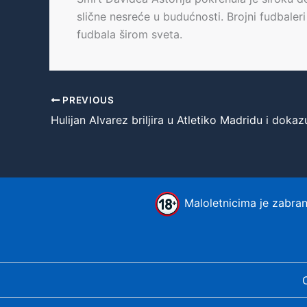
slične nesreće u budućnosti. Brojni fudbaleri
fudbala širom sveta.
PREVIOUS
Maloletnicima je zabranj