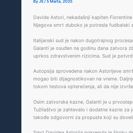
By
JS
/
5 Marta, 2025
Davide Astori, nekadašnji kapiten Fiorentine 
Njegova smrt duboko je potresla fudbalski sve
Italijanski sud je nakon dugotrajnog proces
Galanti je osuđen na godinu dana zatvora zb
uprkos zdravstvenim rizicima. Sud je potvrd
Autopsija sprovedena nakon Astorijeve smrti
mogao biti dijagnostikovan na vreme. Daljnj
tokom testova opterećenja, ali da nije izvrš
Osim zatvorske kazne, Galanti je u prvoste
Tužilaštvo je zahtevalo i dodatne kazne za jo
takođe odgovorni za propuste koji su doveli
Smrt Davidea Astorija pokrenula je široku d