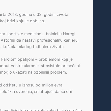
arta 2018. godine u 32. godini života.
oj brizi koju je dobijao.
ora sportske medicine u bolnici u Naregi.
storiju da nastavi profesionalnu karijeru,
o koštala mladog fudbalera života.
e kardiomiopatijom – problemom koji je
oput ventrikularne ekstrasistole primećeni
 moglo ukazati na ozbiljniji problem.
 odštetu u iznosu od milion evra.
ioloških uverenja, smatrajući da su oni
h medicinskih protokola kako bi se sprečile