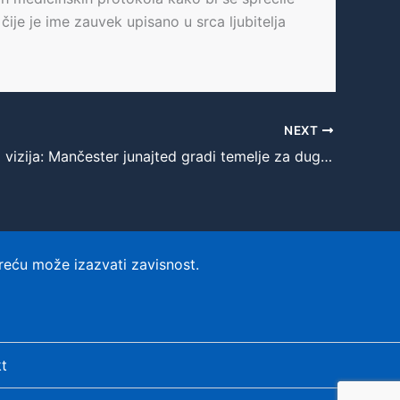
čije je ime zauvek upisano u srca ljubitelja
NEXT
Amorimova vizija: Mančester junajted gradi temelje za dugoročne uspehe
reću može izazvati zavisnost.
t