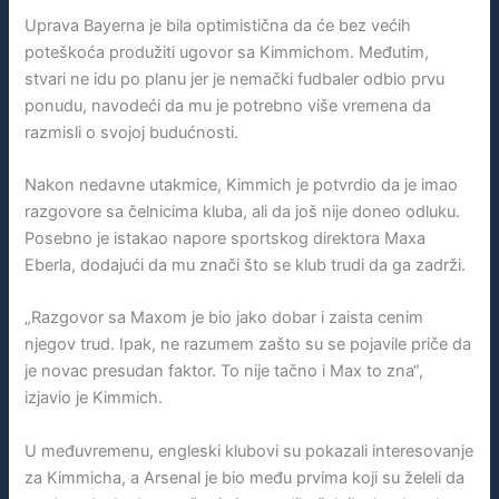
Uprava Bayerna je bila optimistična da će bez većih
poteškoća produžiti ugovor sa Kimmichom. Međutim,
stvari ne idu po planu jer je nemački fudbaler odbio prvu
ponudu, navodeći da mu je potrebno više vremena da
razmisli o svojoj budućnosti.
Nakon nedavne utakmice, Kimmich je potvrdio da je imao
razgovore sa čelnicima kluba, ali da još nije doneo odluku.
Posebno je istakao napore sportskog direktora Maxa
Eberla, dodajući da mu znači što se klub trudi da ga zadrži.
„Razgovor sa Maxom je bio jako dobar i zaista cenim
njegov trud. Ipak, ne razumem zašto su se pojavile priče da
je novac presudan faktor. To nije tačno i Max to zna“,
izjavio je Kimmich.
U međuvremenu, engleski klubovi su pokazali interesovanje
za Kimmicha, a Arsenal je bio među prvima koji su želeli da