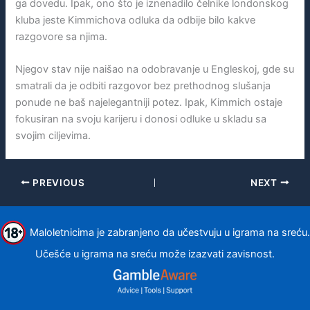
ga dovedu. Ipak, ono što je iznenadilo čelnike londonskog
kluba jeste Kimmichova odluka da odbije bilo kakve
razgovore sa njima.
Njegov stav nije naišao na odobravanje u Engleskoj, gde su
smatrali da je odbiti razgovor bez prethodnog slušanja
ponude ne baš najelegantniji potez. Ipak, Kimmich ostaje
fokusiran na svoju karijeru i donosi odluke u skladu sa
svojim ciljevima.
PREVIOUS
NEXT
Maloletnicima je zabranjeno da učestvuju u igrama na sreću.
Učešće u igrama na sreću može izazvati zavisnost.