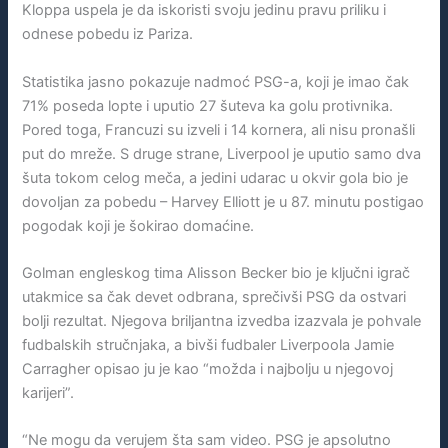
Kloppa uspela je da iskoristi svoju jedinu pravu priliku i
odnese pobedu iz Pariza.
Statistika jasno pokazuje nadmoć PSG-a, koji je imao čak
71% poseda lopte i uputio 27 šuteva ka golu protivnika.
Pored toga, Francuzi su izveli i 14 kornera, ali nisu pronašli
put do mreže. S druge strane, Liverpool je uputio samo dva
šuta tokom celog meča, a jedini udarac u okvir gola bio je
dovoljan za pobedu – Harvey Elliott je u 87. minutu postigao
pogodak koji je šokirao domaćine.
Golman engleskog tima Alisson Becker bio je ključni igrač
utakmice sa čak devet odbrana, sprečivši PSG da ostvari
bolji rezultat. Njegova briljantna izvedba izazvala je pohvale
fudbalskih stručnjaka, a bivši fudbaler Liverpoola Jamie
Carragher opisao ju je kao “možda i najbolju u njegovoj
karijeri”.
“Ne mogu da verujem šta sam video. PSG je apsolutno