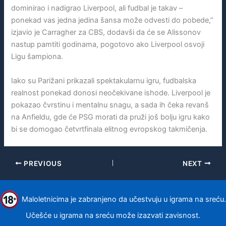
dominirao i nadigrao Liverpool, ali fudbal je takav –
ponekad vas jedna jedina šansa može odvesti do pobede,”
izjavio je Carragher za CBS, dodavši da će se Alissonov
nastup pamtiti godinama, pogotovo ako Liverpool osvoji
Ligu šampiona.
Iako su Parižani prikazali spektakularnu igru, fudbalska
realnost ponekad donosi neočekivane ishode. Liverpool je
pokazao čvrstinu i mentalnu snagu, a sada ih čeka revanš
na Anfieldu, gde će PSG morati da pruži još bolju igru kako
bi se domogao četvrtfinala elitnog evropskog takmičenja.
PREVIOUS
NEXT
Maloletnicima je zabranjeno da učestvuju u igrama na sreću.
Učešće u igrama na sreću može izazvati zavisnost.