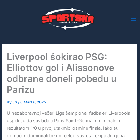
Skip
to
content
Liverpool šokirao PSG:
Elliottov gol i Alissonove
odbrane doneli pobedu u
Parizu
By
JS
/
6 Marta, 2025
U nezaboravnoj večeri Lige šampiona, fudbaleri Liverpoola
uspeli su da savladaju Paris Saint-Germain minimalnim
rezultatom 1:0 u prvoj utakmici osmine finala. Iako su
domaćini dominirali tokom celog susreta, ekipa Jürgena