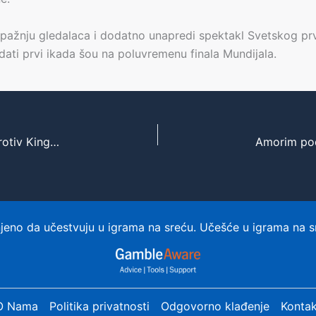
 pažnju gledalaca i dodatno unapredi spektakl Svetskog prv
dati prvi ikada šou na poluvremenu finala Mundijala.
Jokić i Nagetsi preokretom do važnog trijumfa protiv Kingsa
eno da učestvuju u igrama na sreću. Učešće u igrama na s
O Nama
Politika privatnosti
Odgovorno klađenje
Kontak