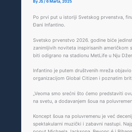
By
JS
/
6 Marta, 2025
Po prvi put u istoriji Svetskog prvenstva, 
Đani Infantino.
Svetsko prvenstvo 2026. godine biće jedins
zanimljivih noviteta inspirisanih američkom
biti odigrano na stadionu MetLife u Nju Džer
Infantino je putem društvenih mreža objavio
organizacijom Global Citizen i poznatim br
„Veoma smo srećni što ćemo predstaviti ovu 
na svetu, a dodavanjem šoua na poluvremenu 
Koncept šoua na poluvremenu je već deceni
spektakularni muzički i zabavni nastupi. Naj
poput Michaela Jacksona, Beyonc é i Rihann