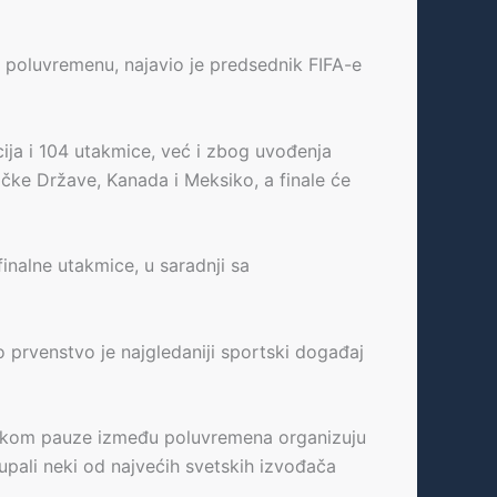
a poluvremenu, najavio je predsednik FIFA-e
ja i 104 utakmice, već i zbog uvođenja
ičke Države, Kanada i Meksiko, a finale će
inalne utakmice, u saradnji sa
 prvenstvo je najgledaniji sportski događaj
tokom pauze između poluvremena organizuju
tupali neki od najvećih svetskih izvođača