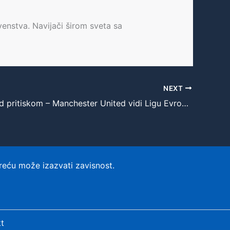
enstva. Navijači širom sveta sa
NEXT
Amorim pod pritiskom – Manchester United vidi Ligu Evrope kao poslednju šansu za spas sezone
reću može izazvati zavisnost.
t