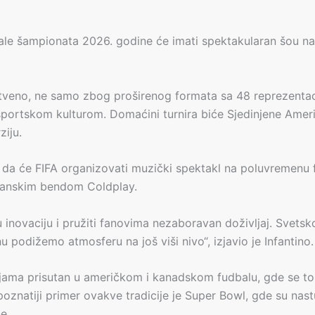
finale šampionata 2026. godine će imati spektakularan šou n
tveno, ne samo zbog proširenog formata sa 48 reprezentaci
 sportskom kulturom. Domaćini turnira biće Sjedinjene Amer
ziju.
 da će FIFA organizovati muzički spektakl na poluvremenu f
itanskim bendom Coldplay.
inovaciju i pružiti fanovima nezaboravan doživljaj. Svetsko
podižemo atmosferu na još viši nivo“, izjavio je Infantino.
jama prisutan u američkom i kanadskom fudbalu, gde se 
poznatiji primer ovakve tradicije je Super Bowl, gde su nas
e.