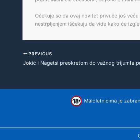
Očekuje se da ovaj novitet privuče još veću
nestrpljenjem iščekuju da vide kako će izgle
PREVIOUS
Maloletnicima je zabranj