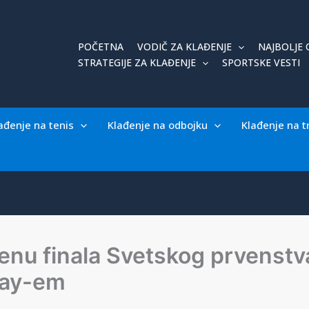
POČETNA
VODIČ ZA KLAĐENJE
NAJBOLJE 
STRATEGIJE ZA KLAĐENJE
SPORTSKE VESTI
ađenje na tenis
Klađenje na odbojku
Klađenje na t
nu finala Svetskog prvenstva
lay-em