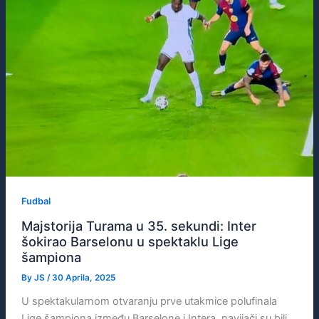
Fudbal
Majstorija Turama u 35. sekundi: Inter
šokirao Barselonu u spektaklu Lige
šampiona
By
JS
/
30 Aprila, 2025
U spektakularnom otvaranju prve utakmice polufinala
Lige šampiona između Barselone i Intera, navijači su bili