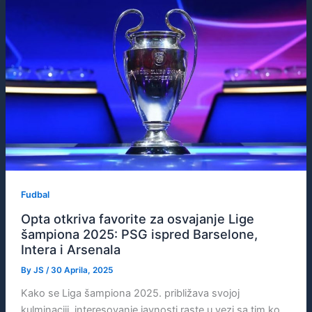
Fudbal
Opta otkriva favorite za osvajanje Lige
šampiona 2025: PSG ispred Barselone,
Intera i Arsenala
By
JS
/
30 Aprila, 2025
Kako se Liga šampiona 2025. približava svojoj
kulminaciji, interesovanje javnosti raste u vezi sa tim ko