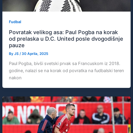
Fudbal
Povratak velikog asa: Paul Pogba na korak
od prelaska u D.C. United posle dvogodišnje
pauze
By
JS
/
30 Aprila, 2025
Paul Pogba, bivši svetski prvak sa Francuskom iz 2018.
godine, nalazi se na korak od povratka na fudbalski teren
nakon