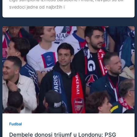
svedoci jedne od najbržih i
Fudbal
Dembele donosi trijumf u Londonu: PSG