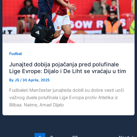
Fudbal
Junajted dobija pojačanja pred polufinale
Lige Evrope: Dijalo i De Liht se vraćaju u tim
By
JS
/
30 Aprila, 2025
Fudbaleri Mančester junajteda dobili su dobre vesti uoči
važnog duela polufinala Lige Evropa protiv Atletika iz
Bilbaa. Naime, Amad Dijalo