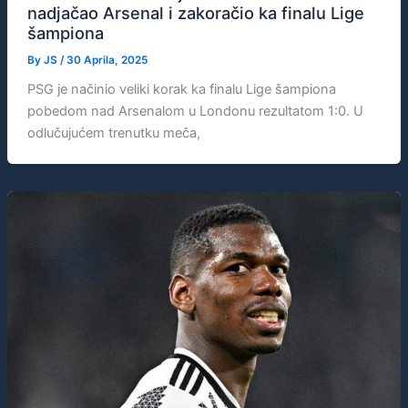
nadjačao Arsenal i zakoračio ka finalu Lige
šampiona
By
JS
/
30 Aprila, 2025
PSG je načinio veliki korak ka finalu Lige šampiona
pobedom nad Arsenalom u Londonu rezultatom 1:0. U
odlučujućem trenutku meča,