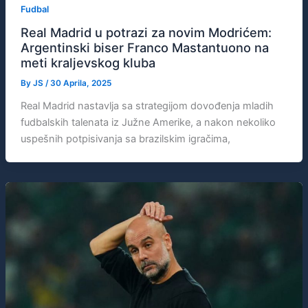
Fudbal
Real Madrid u potrazi za novim Modrićem:
Argentinski biser Franco Mastantuono na
meti kraljevskog kluba
By
JS
/
30 Aprila, 2025
Real Madrid nastavlja sa strategijom dovođenja mladih
fudbalskih talenata iz Južne Amerike, a nakon nekoliko
uspešnih potpisivanja sa brazilskim igračima,