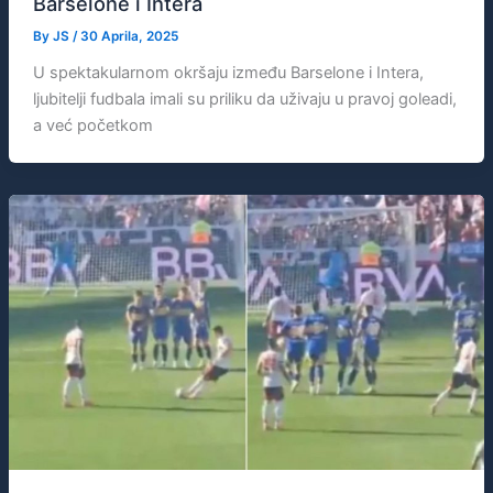
Barselone i Intera
By
JS
/
30 Aprila, 2025
U spektakularnom okršaju između Barselone i Intera,
ljubitelji fudbala imali su priliku da uživaju u pravoj goleadi,
a već početkom