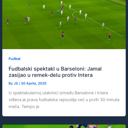
Fudbal
Fudbalski spektakl u Barseloni: Jamal
zasijao u remek-delu protiv Intera
By
JS
/
30 Aprila, 2025
U spektakularnoj utakmici između Barselone i Intera
viđena je prava fudbalska rapsodija već u prvih 30 minuta
meča. Tempo je