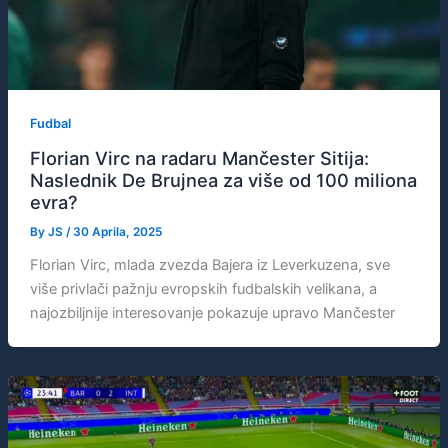
Fudbal
Florian Virc na radaru Mančester Sitija:
Naslednik De Brujnea za više od 100 miliona
evra?
By
JS
/
30 Aprila, 2025
Florian Virc, mlada zvezda Bajera iz Leverkuzena, sve
više privlači pažnju evropskih fudbalskih velikana, a
najozbiljnije interesovanje pokazuje upravo Mančester