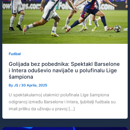
Fudbal
Golijada bez pobednika: Spektakl Barselone
i Intera oduševio navijače u polufinalu Lige
šampiona
By
JS
/
30 Aprila, 2025
U spektakularnoj utakmici polufinala Lige šampiona
odigranoj između Barselone i Intera, ljubitelji fudbala su
imali priliku da uživaju u pravoj […]