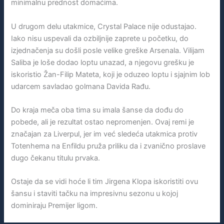
minimalnu prednost domaćima.
U drugom delu utakmice, Crystal Palace nije odustajao.
Iako nisu uspevali da ozbiljnije zaprete u početku, do
izjednačenja su došli posle velike greške Arsenala. Vilijam
Saliba je loše dodao loptu unazad, a njegovu grešku je
iskoristio Žan-Filip Mateta, koji je oduzeo loptu i sjajnim lob
udarcem savladao golmana Davida Rađu.
Do kraja meča oba tima su imala šanse da dođu do
pobede, ali je rezultat ostao nepromenjen. Ovaj remi je
značajan za Liverpul, jer im već sledeća utakmica protiv
Totenhema na Enfildu pruža priliku da i zvanično proslave
dugo čekanu titulu prvaka.
Ostaje da se vidi hoće li tim Jirgena Klopa iskoristiti ovu
šansu i staviti tačku na impresivnu sezonu u kojoj
dominiraju Premijer ligom.