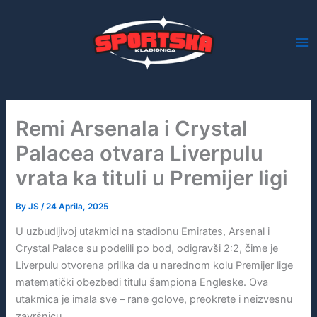
Skip
to
content
Remi Arsenala i Crystal
Palacea otvara Liverpulu
vrata ka tituli u Premijer ligi
By
JS
/
24 Aprila, 2025
U uzbudljivoj utakmici na stadionu Emirates, Arsenal i
Crystal Palace su podelili po bod, odigravši 2:2, čime je
Liverpulu otvorena prilika da u narednom kolu Premijer lige
matematički obezbedi titulu šampiona Engleske. Ova
utakmica je imala sve – rane golove, preokrete i neizvesnu
završnicu.