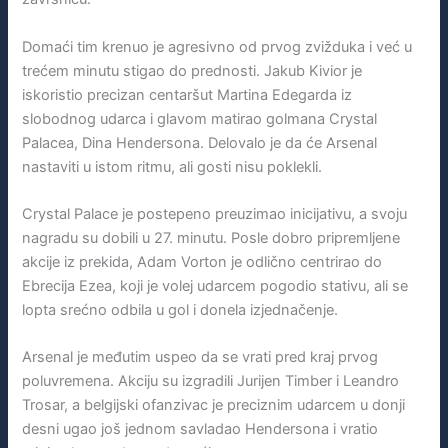
Domaći tim krenuo je agresivno od prvog zvižduka i već u
trećem minutu stigao do prednosti. Jakub Kivior je
iskoristio precizan centaršut Martina Edegarda iz
slobodnog udarca i glavom matirao golmana Crystal
Palacea, Dina Hendersona. Delovalo je da će Arsenal
nastaviti u istom ritmu, ali gosti nisu poklekli.
Crystal Palace je postepeno preuzimao inicijativu, a svoju
nagradu su dobili u 27. minutu. Posle dobro pripremljene
akcije iz prekida, Adam Vorton je odlično centrirao do
Ebrecija Ezea, koji je volej udarcem pogodio stativu, ali se
lopta srećno odbila u gol i donela izjednačenje.
Arsenal je međutim uspeo da se vrati pred kraj prvog
poluvremena. Akciju su izgradili Jurijen Timber i Leandro
Trosar, a belgijski ofanzivac je preciznim udarcem u donji
desni ugao još jednom savladao Hendersona i vratio