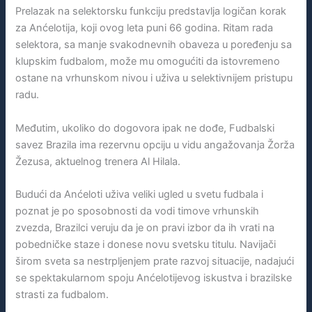
Prelazak na selektorsku funkciju predstavlja logičan korak
za Anćelotija, koji ovog leta puni 66 godina. Ritam rada
selektora, sa manje svakodnevnih obaveza u poređenju sa
klupskim fudbalom, može mu omogućiti da istovremeno
ostane na vrhunskom nivou i uživa u selektivnijem pristupu
radu.
Međutim, ukoliko do dogovora ipak ne dođe, Fudbalski
savez Brazila ima rezervnu opciju u vidu angažovanja Žorža
Žezusa, aktuelnog trenera Al Hilala.
Budući da Anćeloti uživa veliki ugled u svetu fudbala i
poznat je po sposobnosti da vodi timove vrhunskih
zvezda, Brazilci veruju da je on pravi izbor da ih vrati na
pobedničke staze i donese novu svetsku titulu. Navijači
širom sveta sa nestrpljenjem prate razvoj situacije, nadajući
se spektakularnom spoju Anćelotijevog iskustva i brazilske
strasti za fudbalom.