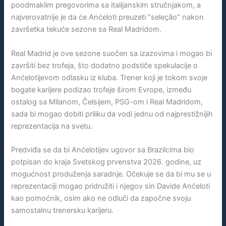
poodmaklim pregovorima sa italijanskim stručnjakom, a
najverovatnije je da će Anćeloti preuzeti “seleção” nakon
završetka tekuće sezone sa Real Madridom.
Real Madrid je ove sezone suočen sa izazovima i mogao bi
završiti bez trofeja, što dodatno podstiče spekulacije o
Anćelotijevom odlasku iz kluba. Trener koji je tokom svoje
bogate karijere podizao trofeje širom Evrope, između
ostalog sa Milanom, Čelsijem, PSG-om i Real Madridom,
sada bi mogao dobiti priliku da vodi jednu od najprestižnijih
reprezentacija na svetu.
Predviđa se da bi Anćelotijev ugovor sa Brazilcima bio
potpisan do kraja Svetskog prvenstva 2026. godine, uz
mogućnost produženja saradnje. Očekuje se da bi mu se u
reprezentaciji mogao pridružiti i njegov sin Davide Anćeloti
kao pomoćnik, osim ako ne odluči da započne svoju
samostalnu trenersku karijeru.