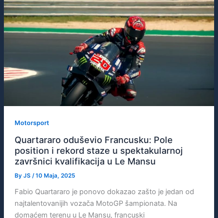
Motorsport
Quartararo oduševio Francusku: Pole
position i rekord staze u spektakularnoj
završnici kvalifikacija u Le Mansu
By
JS
/
10 Maja, 2025
Fabio Quartararo je ponovo dokazao zašto je jedan od
najtalentovanijih vozača MotoGP šampionata. Na
domaćem terenu u Le Mansu, francuski