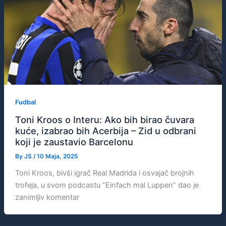
Fudbal
Toni Kroos o Interu: Ako bih birao čuvara
kuće, izabrao bih Acerbija – Zid u odbrani
koji je zaustavio Barcelonu
By
JS
/
10 Maja, 2025
Toni Kroos, bivši igrač Real Madrida i osvajač brojnih
trofeja, u svom podcastu “Einfach mal Luppen” dao je
zanimljiv komentar