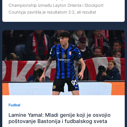
Championship između Leyton Orienta i Stockport
Countyja završila je rezultatom 2:2, ali rezultat
Fudbal
Lamine Yamal: Mladi genije koji je osvojio
poštovanje Bastonija i fudbalskog sveta