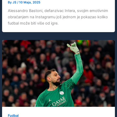
By
JS
/
10 Maja, 2025
Alessandro Bastoni, defanzivac Intera, svojim emotivnim
obraćanjem na Instagramu još jednom je pokazao koliko
fudbal može biti više od igre.
Fudbal