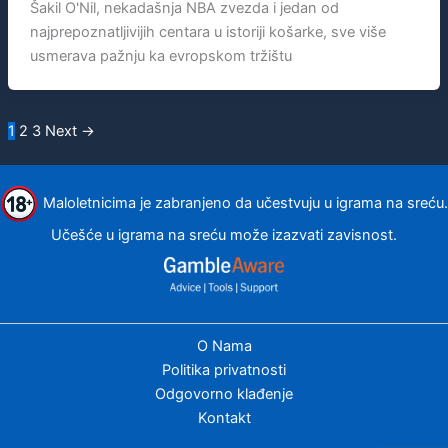
Šakil O'Nil, nekadašnja NBA zvezda i jedan od
najprepoznatljivijih centara u istoriji košarke, sve više
usmerava pažnju ka evropskom tržištu
1
2
3
Next
→
Maloletnicima je zabranjeno da učestvuju u igrama na sreću.
Učešće u igrama na sreću može izazvati zavisnost.
O Nama
Politika privatnosti
Odgovorno klađenje
Kontakt