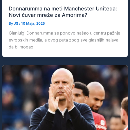
Donnarumma na meti Manchester Uniteda:
Novi čuvar mreže za Amorima?
By
JS
/
10 Maja, 2025
Gianluigi Donnarumma se ponovo našao u centru pažnje
evropskih medija, a ovog puta zbog sve glasnijih najava
da bi mogao