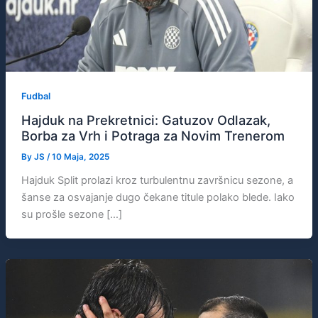
Fudbal
Hajduk na Prekretnici: Gatuzov Odlazak,
Borba za Vrh i Potraga za Novim Trenerom
By
JS
/
10 Maja, 2025
Hajduk Split prolazi kroz turbulentnu završnicu sezone, a
šanse za osvajanje dugo čekane titule polako blede. Iako
su prošle sezone […]