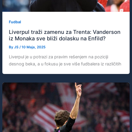
Fudbal
Liverpul traži zamenu za Trenta: Vanderson
iz Monaka sve bliži dolasku na Enfild?
By
JS
/
10 Maja, 2025
Liverpul je u potrazi za pravim rešenjem na poziciji
desnog beka, a u fokusu je sve više fudbalera iz različitih