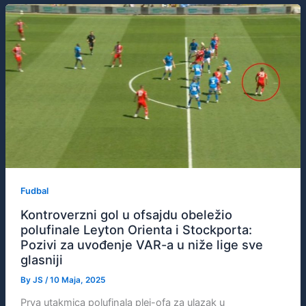
Fudbal
Kontroverzni gol u ofsajdu obeležio
polufinale Leyton Orienta i Stockporta:
Pozivi za uvođenje VAR-a u niže lige sve
glasniji
By
JS
/
10 Maja, 2025
Prva utakmica polufinala plej-ofa za ulazak u