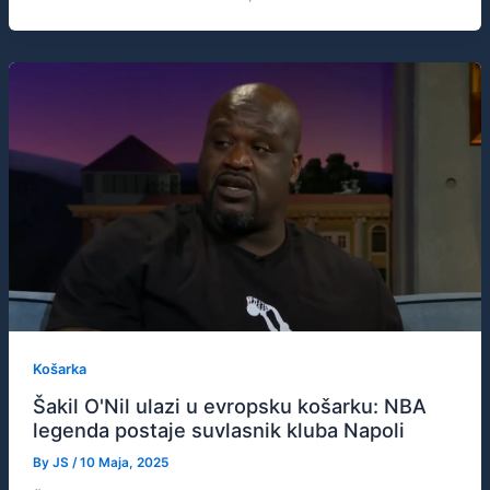
Košarka
Šakil O'Nil ulazi u evropsku košarku: NBA
legenda postaje suvlasnik kluba Napoli
By
JS
/
10 Maja, 2025