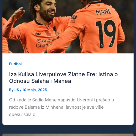
Fudbal
Iza Kulisa Liverpulove Zlatne Ere: Istina o
Odnosu Salaha i Manea
By
JS
/
10 Maja, 2025
Od kada je Sadio Mane napustio Liverpul i prešao u
redove Bajerna iz Minhena, javnost je sve više
spekulisala o