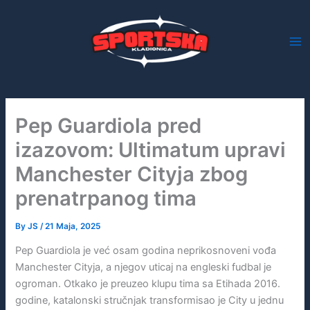
Skip
to
content
Pep Guardiola pred
izazovom: Ultimatum upravi
Manchester Cityja zbog
prenatrpanog tima
By
JS
/
21 Maja, 2025
Pep Guardiola je već osam godina neprikosnoveni vođa
Manchester Cityja, a njegov uticaj na engleski fudbal je
ogroman. Otkako je preuzeo klupu tima sa Etihada 2016.
godine, katalonski stručnjak transformisao je City u jednu