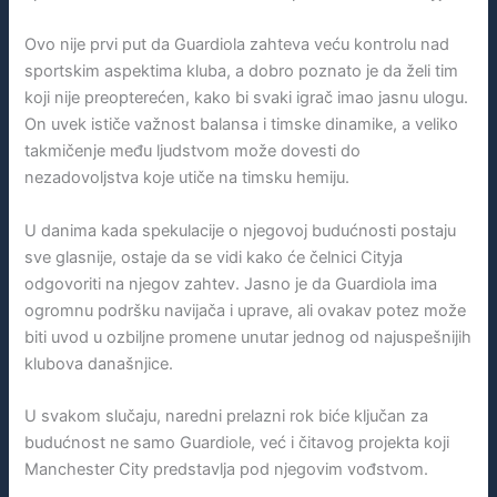
Ovo nije prvi put da Guardiola zahteva veću kontrolu nad
sportskim aspektima kluba, a dobro poznato je da želi tim
koji nije preopterećen, kako bi svaki igrač imao jasnu ulogu.
On uvek ističe važnost balansa i timske dinamike, a veliko
takmičenje među ljudstvom može dovesti do
nezadovoljstva koje utiče na timsku hemiju.
U danima kada spekulacije o njegovoj budućnosti postaju
sve glasnije, ostaje da se vidi kako će čelnici Cityja
odgovoriti na njegov zahtev. Jasno je da Guardiola ima
ogromnu podršku navijača i uprave, ali ovakav potez može
biti uvod u ozbiljne promene unutar jednog od najuspešnijih
klubova današnjice.
U svakom slučaju, naredni prelazni rok biće ključan za
budućnost ne samo Guardiole, već i čitavog projekta koji
Manchester City predstavlja pod njegovim vođstvom.