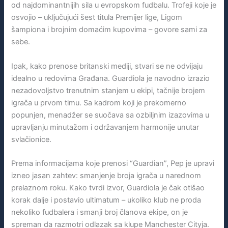
od najdominantnijih sila u evropskom fudbalu. Trofeji koje je
osvojio – uključujući šest titula Premijer lige, Ligom
šampiona i brojnim domaćim kupovima – govore sami za
sebe.
Ipak, kako prenose britanski mediji, stvari se ne odvijaju
idealno u redovima Građana. Guardiola je navodno izrazio
nezadovoljstvo trenutnim stanjem u ekipi, tačnije brojem
igrača u prvom timu. Sa kadrom koji je prekomerno
popunjen, menadžer se suočava sa ozbiljnim izazovima u
upravljanju minutažom i održavanjem harmonije unutar
svlačionice.
Prema informacijama koje prenosi “Guardian”, Pep je upravi
izneo jasan zahtev: smanjenje broja igrača u narednom
prelaznom roku. Kako tvrdi izvor, Guardiola je čak otišao
korak dalje i postavio ultimatum – ukoliko klub ne proda
nekoliko fudbalera i smanji broj članova ekipe, on je
spreman da razmotri odlazak sa klupe Manchester Cityja.