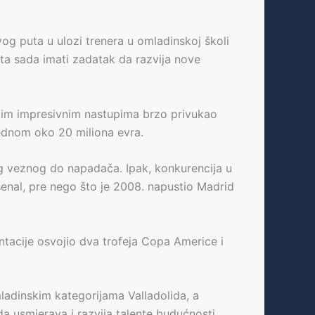
vog puta u ulozi trenera u omladinskoj školi
sta sada imati zadatak da razvija nove
ojim impresivnim nastupima brzo privukao
rednom oko 20 miliona evra.
nog veznog do napadača. Ipak, konkurencija u
senal, pre nego što je 2008. napustio Madrid
entacije osvojio dva trofeja Copa Americe i
ladinskim kategorijama Valladolida, a
a usmjerava i razvija talente budućnosti.