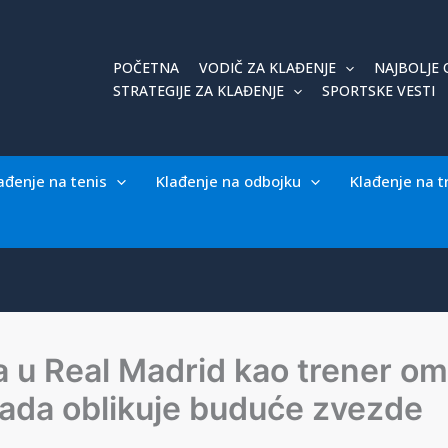
POČETNA
VODIČ ZA KLAĐENJE
NAJBOLJE 
STRATEGIJE ZA KLAĐENJE
SPORTSKE VESTI
ađenje na tenis
Klađenje na odbojku
Klađenje na t
ća u Real Madrid kao trener om
sada oblikuje buduće zvezde