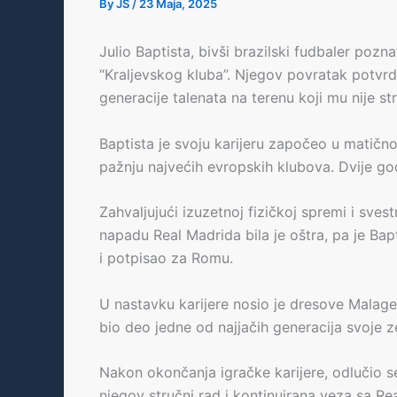
By
JS
/
23 Maja, 2025
Julio Baptista, bivši brazilski fudbaler pozn
“Kraljevskog kluba”. Njegov povratak potvrdi
generacije talenata na terenu koji mu nije st
Baptista je svoju karijeru započeo u matičn
pažnju najvećih evropskih klubova. Dvije go
Zahvaljujući izuzetnoj fizičkoj spremi i sve
napadu Real Madrida bila je oštra, pa je Ba
i potpisao za Romu.
U nastavku karijere nosio je dresove Malage,
bio deo jedne od najjačih generacija svoje z
Nakon okončanja igračke karijere, odlučio s
njegov stručni rad i kontinuirana veza sa Re