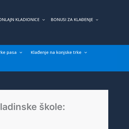
ONLAJN KLADIONICE
BONUSI ZA KLAĐENJE
rke pasa
Klađenje na konjske trke
ladinske škole: