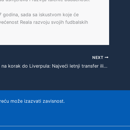
7 godina, sada sa iskustvom koje će
ećenost Reala razvoju svojih fudbalskih
NEXT
Florian Virc na korak do Liverpula: Najveći letnji transfer ili taktičko nadmudrivanje?
reću može izazvati zavisnost.