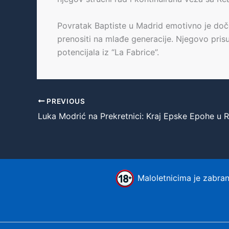
Povratak Baptiste u Madrid emotivno je doč
prenositi na mlađe generacije. Njegovo pri
potencijala iz “La Fabrice”.
PREVIOUS
Maloletnicima je zabranj