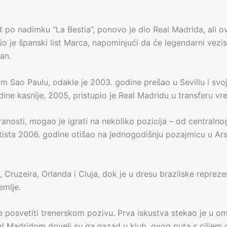
at po nadimku “La Bestia”, ponovo je dio Real Madrida, ali o
o je španski list Marca, napominjući da će legendarni vezi
ran.
om Sao Paulu, odakle je 2003. godine prešao u Sevillu i sv
dine kasnije, 2005, pristupio je Real Madridu u transferu v
stranosti, mogao je igrati na nekoliko pozicija – od central
ptista 2006. godine otišao na jednogodišnju pozajmicu u Ar
 Cruzeira, Orlanda i Cluja, dok je u dresu brazilske reprez
emlje.
e posvetiti trenerskom pozivu. Prva iskustva stekao je u om
al Madridom doveli su ga nazad u klub, ovog puta s ciljem d