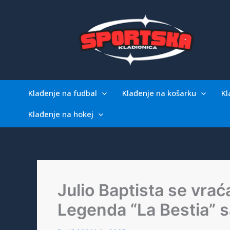
Skip
to
content
Klađenje na fudbal
Klađenje na košarku
Kl
Klađenje na hokej
Julio Baptista se vra
Legenda “La Bestia” 