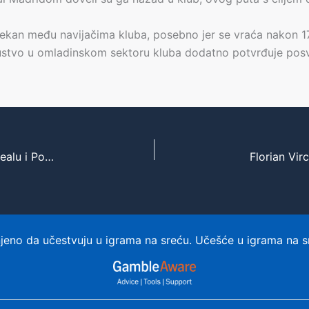
ekan među navijačima kluba, posebno jer se vraća nakon 1
sustvo u omladinskom sektoru kluba dodatno potvrđuje posv
Luka Modrić na Prekretnici: Kraj Epske Epohe u Realu i Poziv iz MLS-a za Poslednji Ples
eno da učestvuju u igrama na sreću. Učešće u igrama na s