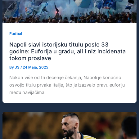
Fudbal
Napoli slavi istorijsku titulu posle 33
godine: Euforija u gradu, ali i niz incidenata
tokom proslave
By
JS
/
24 Maja, 2025
Nakon više od tri decenije čekanja, Napoli je konačno
osvojio titulu prvaka Italije, što je izazvalo pravu euforiju
među navijačima