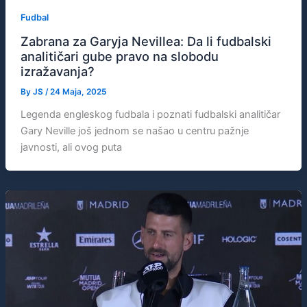
Fudbal
Zabrana za Garyja Nevillea: Da li fudbalski
analitičari gube pravo na slobodu
izražavanja?
By
JS
/
24 Maja, 2025
Legenda engleskog fudbala i poznati fudbalski analitičar
Gary Neville još jednom se našao u centru pažnje
javnosti, ali ovog puta