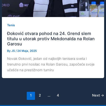
Tenis
Đoković otvara pohod na 24. Grend slem
titulu u utorak protiv Mekdonalda na Rolan
Garosu
By
JS
/
24 Maja, 2025
Novak Đoković, jedan od najboljih tenisera sveta i
trenutno prvi nosilac na Rolan Garosu, započeće svoje
učešće na prestižnom turniru
1
2
…
4
Next
→