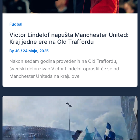
Fudbal
Victor Lindelof napušta Manchester United:
Kraj jedne ere na Old Traffordu
By
JS
/
24 Maja, 2025
Nakon sedam godina provedenih na Old Traffordu,
švedski defanzivac Victor Lindelof oprostit će se od
Manchester Uniteda na kraju ove