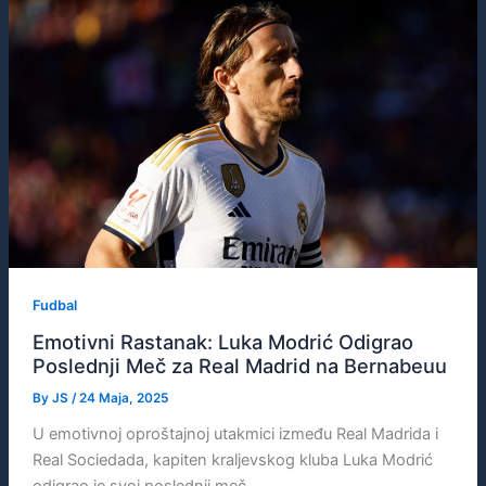
Fudbal
Emotivni Rastanak: Luka Modrić Odigrao
Poslednji Meč za Real Madrid na Bernabeuu
By
JS
/
24 Maja, 2025
U emotivnoj oproštajnoj utakmici između Real Madrida i
Real Sociedada, kapiten kraljevskog kluba Luka Modrić