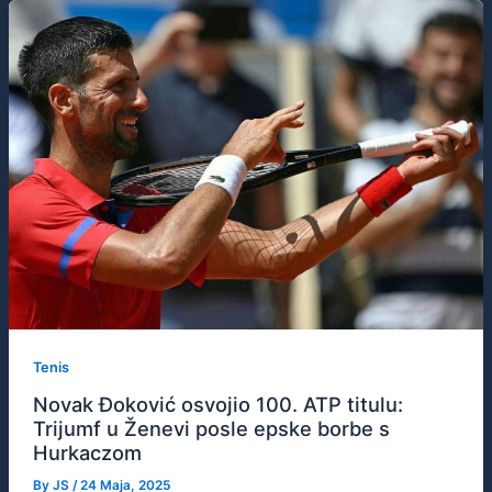
Tenis
Novak Đoković osvojio 100. ATP titulu:
Trijumf u Ženevi posle epske borbe s
Hurkaczom
By
JS
/
24 Maja, 2025