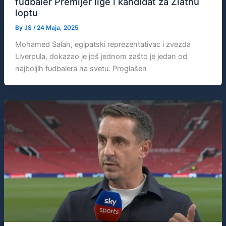
fudbaler Premijer lige i kandidat za Zlatnu
loptu
By
JS
/
24 Maja, 2025
Mohamed Salah, egipatski reprezentativac i zvezda
Liverpula, dokazao je još jednom zašto je jedan od
najboljih fudbalera na svetu. Proglašen