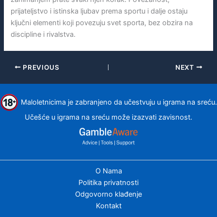
prijateljstvo i istinska ljubav prema sportu i dalje ostaju
ključni elementi koji povezuju svet sporta, bez obzira na
discipline i rivalstva.
PREVIOUS
NEXT
Maloletnicima je zabranjeno da učestvuju u igrama na sreću.
Učešće u igrama na sreću može izazvati zavisnost.
O Nama
Politika privatnosti
Odgovorno klađenje
Kontakt