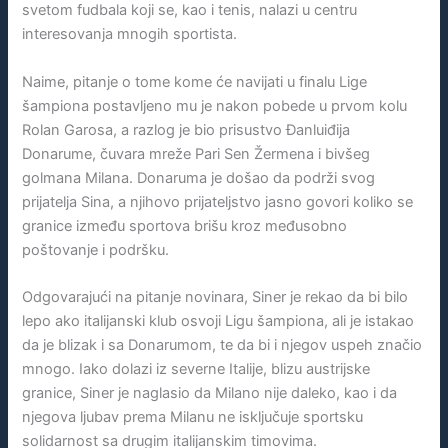
svetom fudbala koji se, kao i tenis, nalazi u centru
interesovanja mnogih sportista.
Naime, pitanje o tome kome će navijati u finalu Lige
šampiona postavljeno mu je nakon pobede u prvom kolu
Rolan Garosa, a razlog je bio prisustvo Đanluiđija
Donarume, čuvara mreže Pari Sen Žermena i bivšeg
golmana Milana. Donaruma je došao da podrži svog
prijatelja Sina, a njihovo prijateljstvo jasno govori koliko se
granice između sportova brišu kroz međusobno
poštovanje i podršku.
Odgovarajući na pitanje novinara, Siner je rekao da bi bilo
lepo ako italijanski klub osvoji Ligu šampiona, ali je istakao
da je blizak i sa Donarumom, te da bi i njegov uspeh značio
mnogo. Iako dolazi iz severne Italije, blizu austrijske
granice, Siner je naglasio da Milano nije daleko, kao i da
njegova ljubav prema Milanu ne isključuje sportsku
solidarnost sa drugim italijanskim timovima.