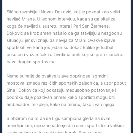
Slično razmišlja i Novak Đoković, koji je poznat kao veliki
navijač Milana. U jednom intervjuu, kada su ga pitali za
koga će navijati u susretu Intera i Pari Sen Žermena,
Đoković se kroz smeh našalio da ga stavljaju u nezgodnu
situaciju, jer svi znaju da navija za Milan. Ovakve izjave
sportskih velikana još jedan su dokaz koliko je fudbal
prisutan i važan čak i u životima onih koji se profesionalno
bave drugim sportovima.
Nema sumnje da ovakve izjave doprinose izgradnji
mostova između različitih sportskih zajednica, a uzor poput
Sina i Đokovića koji pokazuju međusobno poštovanje i
podršku daje pozitivan primer kako sportisti mogu biti
ambasadori fer-pleja, kako na terenu, tako i van njega.
S obzirom na to da se Ligu šampiona gleda na svim
meridijanima, nije iznenađenje da i sami sportisti sa velikim
zanimanjem prate svaki njen korak. Povezanost,