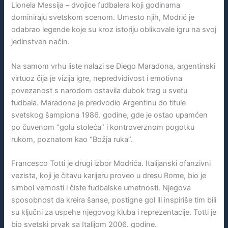
Lionela Messija – dvojice fudbalera koji godinama
dominiraju svetskom scenom. Umesto njih, Modrić je
odabrao legende koje su kroz istoriju oblikovale igru na svoj
jedinstven način.
Na samom vrhu liste nalazi se Diego Maradona, argentinski
virtuoz čija je vizija igre, nepredvidivost i emotivna
povezanost s narodom ostavila dubok trag u svetu
fudbala. Maradona je predvodio Argentinu do titule
svetskog šampiona 1986. godine, gde je ostao upamćen
po čuvenom “golu stoleća” i kontroverznom pogotku
rukom, poznatom kao “Božja ruka”.
Francesco Totti je drugi izbor Modrića. Italijanski ofanzivni
vezista, koji je čitavu karijeru proveo u dresu Rome, bio je
simbol vernosti i čiste fudbalske umetnosti. Njegova
sposobnost da kreira šanse, postigne gol ili inspiriše tim bili
su ključni za uspehe njegovog kluba i reprezentacije. Totti je
bio svetski prvak sa Italijom 2006. godine.