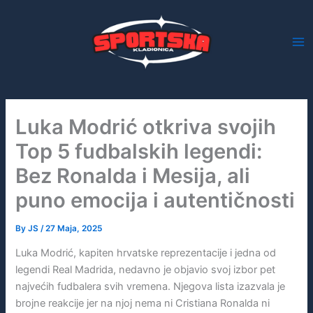
Skip
to
content
Luka Modrić otkriva svojih
Top 5 fudbalskih legendi:
Bez Ronalda i Mesija, ali
puno emocija i autentičnosti
By
JS
/
27 Maja, 2025
Luka Modrić, kapiten hrvatske reprezentacije i jedna od
legendi Real Madrida, nedavno je objavio svoj izbor pet
najvećih fudbalera svih vremena. Njegova lista izazvala je
brojne reakcije jer na njoj nema ni Cristiana Ronalda ni