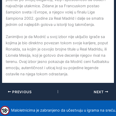
najvažnije utakmice. Zidane je sa Francuskom postao
šampion sveta i Evrope, a njegov volej u finalu Lige
šampiona 2002. godine za Real Madrid i dalje se smatra
jednim od najlepših golova u istoriji tog takmičenja.
Zanimljivo je da Modrić u svoj izbor nije uključio igrače sa
kojima je bio direktno povezan tokom svoje karijere, poput
Ronalda, sa kojim je osvojio brojne titule u Real Madridu, ili
Lionela Mesija, koji je gotovo dve decenije njegov rival na
terenu. Ovaj izbor jasno pokazuje da Modrić ceni fudbalsku
emociju, autentičnost i uticaj koji su pojedine legende
ostavile na njega tokom odrastanja.
PREVIOUS
NEXT
Maloletnicima je zabranjeno da učestvuju u igrama na sreću.