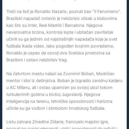
Treći na listi je Ronaldo Nazario, poznat kao “Il Fenomeno”.
Brazilski napadač ostavio je neizbrisiv utisak u klubovima
kao što su Inter, Real Madrid i Barcelona. Njegova
neverovatna brzina, kontrola lopte i ubitačan završetak
učinili su ga jednim od najstrašnijih napadača koje je svet
fudbala ikada video. Iako pogođen brojnim povredama,
Ronaldo je uspeo da osvoji dva Svetska prvenstva sa
Brazilom i ostavi neizbrisiv trag.
Na četvrtom mestu nalazi se Zvonimir Boban, Modrićev
mentor i idol iz detinjstva. Boban je izgradio zavidnu karijeru
u AC Milanu, ali i ostao upamćen po svojoj ulozi tokom
turbulentnih godina u bivšoj Jugoslaviji. Njegova
inteligencija na terenu, tehničke sposobnosti i harizma
učinile su ga vođom i simbolom hrvatskog fudbala.
Listu zatvara Zinedine Zidane, francuski majstor igre,
poznat po svojoj eleganciji, viziji i sposobnosti da odluči i