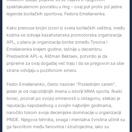
spektakularnom povratku u ring – ovaj put protiv još jedne
legende borilačkih sportova, Fedora Emelianenka.
Kako prenose brojni izvori iz sveta borilačkih veština, među
kojima se izdvaja kazahstanska promotorska organizacija
APL, u planu je organizacija borbe između Tysona i
Emelianenka krajem godine, tačnije u decembru.
Predsednik APL-a, Aližman Bektaev, potvrdio je da
pripreme za ovaj događaj već traju i da se pregovori sa obe
strane odvijaju u pozitivnom smeru.
Fedor Emelianenko, često nazivan “Poslednjim carem”,
jedan je od najozbiljnijih imena u istoriji MMA sporta. Ruski
borac, poznat po svojoj smirenosti u oktagonu, stekao je
reputaciju nepobedivog u svojim najboljim godinama,
naročito tokom svoje decenijske dominacije u organizaciji
PRIDE. Njegova tehnika, snaga i mentalna čvrstina učinili su
ga favoritom među fanovima i stručnjacima, iako su