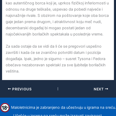
kao autentičnog borca koji je, uprkos fizičkoj inferiornosti u
odnosu na druge teškaše, uspevao da pobedi najveće i
najsnažnije rivale. S obzirom na poštovanje koje oba borca
gaje jedan prema drugom, i atraktivnost koju meč nudi,
decembarski događaj bi mogao postati jedan od
najočekivanijih borilačkih spektakala u poslednje vreme.
Za sada ostaje da se vidi da li će se pregovori uspešno
završiti i kada će se zvanično potvrditi datum i pozicija
događaja. Ipak, jedno je sigurno – susret Tysona i Fedora
obećava nezaboravan spektakl za sve ljubitelje borilačkih
veština.
PREVIOUS
NEXT
Maloletnicima je zabranjeno da učestvuju u igrama na sreću.
Učešće u igrama na sreću može izazvati zavisnost.