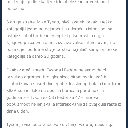
poslednje godine karijere bile obeležene povredama i
porazima.
S druge strane, Mike Tyson, bivši svetski prvak u teškoj
kategoriji i jedan od najmoćnijih udarača u istoriji boksa,
ostaje simbol borbene energije i prisutnosti u ringu.
Njegovo prisustvo i danas izaziva veliko interesovanje, a
poznat je i po tome što je postao najmlađi šampion teške
kategorije sa samo 20 godina.
Ovakav meč između Tysona i Fedora ne samo da bi
privukao ogroman broj gledalaca širom sveta, već bi i
simbolizovao susret dve epohe: klasičnog boksa i moderne
MMA scene. Iako su obojica boraca u poodmaklim
godinama – Tyson sa 58 i Fedor sa 47 – njihova
popularnost ne jenjava, a interesovanje za ovaj duel raste iz
dana u dan.
Tyson je više puta izražavao divljenje Fedoru, ističući ga