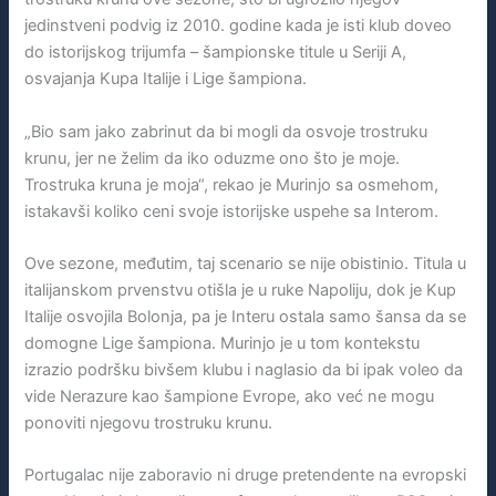
jedinstveni podvig iz 2010. godine kada je isti klub doveo
do istorijskog trijumfa – šampionske titule u Seriji A,
osvajanja Kupa Italije i Lige šampiona.
„Bio sam jako zabrinut da bi mogli da osvoje trostruku
krunu, jer ne želim da iko oduzme ono što je moje.
Trostruka kruna je moja“, rekao je Murinjo sa osmehom,
istakavši koliko ceni svoje istorijske uspehe sa Interom.
Ove sezone, međutim, taj scenario se nije obistinio. Titula u
italijanskom prvenstvu otišla je u ruke Napoliju, dok je Kup
Italije osvojila Bolonja, pa je Interu ostala samo šansa da se
domogne Lige šampiona. Murinjo je u tom kontekstu
izrazio podršku bivšem klubu i naglasio da bi ipak voleo da
vide Nerazure kao šampione Evrope, ako već ne mogu
ponoviti njegovu trostruku krunu.
Portugalac nije zaboravio ni druge pretendente na evropski