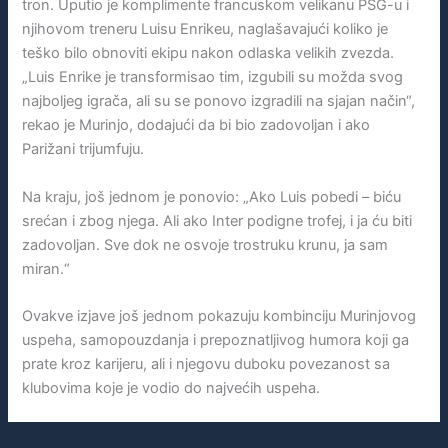
tron. Uputio je komplimente francuskom velikanu PSG-u i
njihovom treneru Luisu Enrikeu, naglašavajući koliko je
teško bilo obnoviti ekipu nakon odlaska velikih zvezda.
„Luis Enrike je transformisao tim, izgubili su možda svog
najboljeg igrača, ali su se ponovo izgradili na sjajan način“,
rekao je Murinjo, dodajući da bi bio zadovoljan i ako
Parižani trijumfuju.
Na kraju, još jednom je ponovio: „Ako Luis pobedi – biću
srećan i zbog njega. Ali ako Inter podigne trofej, i ja ću biti
zadovoljan. Sve dok ne osvoje trostruku krunu, ja sam
miran.“
Ovakve izjave još jednom pokazuju kombinciju Murinjovog
uspeha, samopouzdanja i prepoznatljivog humora koji ga
prate kroz karijeru, ali i njegovu duboku povezanost sa
klubovima koje je vodio do najvećih uspeha.