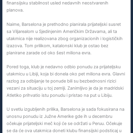
finansijsku stabilnost usled nedavnih neostvarenih
planova.
Naime, Barselona je prethodno planirala prijateljski susret
sa Viljarealom u Sjedinjenim Američkim Državama, ali ta
utakmica nije realizovana zbog organizacionih i logističkih
izazova. Tom prilikom, katalonski klub je ostao bez
planirane zarade od oko šest miliona evra.
Pored toga, klub je nedavno odbio ponudu za prijateljsku
utakmicu u Libiji, koja bi donela oko pet miliona evra. Glavni
razlog za odbijanje te ponude bili su bezbednosni rizici
vezani za situaciju u toj zemlji. Zanimljivo je da je madridski
Atletiko prihvatio istu ponudu i pristao na put u Libiju.
U svetlu izgubljenih prilika, Barselona je sada fokusirana na
unosnu ponudu iz Južne Amerike gde ih u decembru
očekuje prijateljski meč koji će se održati u Peruu. Očekuje
se da će ova utakmica doneti klubu finansijski podsticaj u