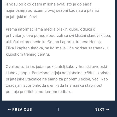
iznosu od oko osam miliona evra, što je do sada
najunosniji sporazum u ovoj sezoni kada su u pitanju
prijateljski mečevi.
Prema informacijama medija bliskih klubu, odluku o
prihvatanju ove ponude podržali su svi ključni članovi kluba,
uključujući predsednika Đoana Laportu, trenera Hensija
Flika i kapiten timova, sa kojima je juče održan sastanak u
klupskom trening centru.
Ovaj potez je još jedan pokazatelj kako vrhunski evropski
klubovi, poput Barselone, ciljaju na globalna tržišta i koriste
prijateljske utakmice ne samo za pripremu ekipe, već i kao
značajan izvor prihoda u eri kada finansijska stabilnost
postaje prioritet u modernom fudbalu.
PREVIOUS
NEXT