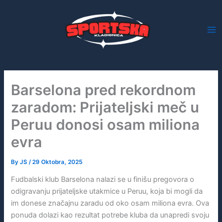
Skip
to
content
Barselona pred rekordnom
zaradom: Prijateljski meč u
Peruu donosi osam miliona
evra
By
JS
/
29 Oktobra, 2025
Fudbalski klub Barselona nalazi se u finišu pregovora o
odigravanju prijateljske utakmice u Peruu, koja bi mogli da
im donese značajnu zaradu od oko osam miliona evra. Ova
ponuda dolazi kao rezultat potrebe kluba da unapredi svoju